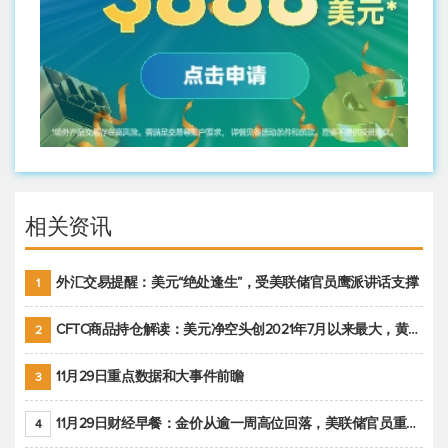
相关资讯
外汇交易提醒：美元“绝处逢生”，受美联储官员鹰派讲话支撑
1
CFTC商品持仓解读：美元净空头创2021年7月以来最大，黄金期货投机性净多头头寸减少
2
11月29日重点数据和大事件前瞻
3
11月29日财经早餐：金价从逾一周高位回落，美联储官员重申鹰派立场推动美元回升
4