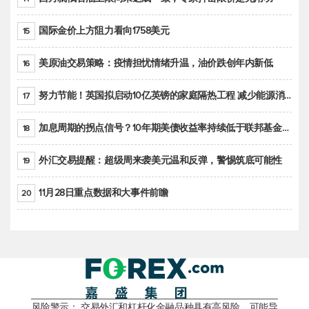
国际金价上方阻力看向1758美元
15
美原油交易策略：疫情担忧情绪升温，油价跌创年内新低
16
努力节能！英国拟启动10亿英镑的家庭隔热工程 减少能源消耗
17
加息周期的拐点信号？10年期美债收益率持续低于联邦基金利率目标区间
18
外汇交易提醒：超级周来袭美元温和反弹，警惕筑底可能性
19
11月28日重点数据和大事件前瞻
20
风险警示： 交易外汇和杠杆化金融品种具有高风险，可能导