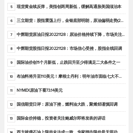
现货黄金续反弹，美指创两周新低，缓解高通胀美国须治本
5
三立期货：股指震荡上行，金银底部明朗，原油偏弱走势(20221128收评)
6
中辉期货原油日报20221128：原油价格持续下降，市场关注OPEC+新一轮产能政策
7
中辉期货股指日报20221128：市场信心受挫，股指全线回调
8
国际油价创11个月新低，止跌回升至少得满足二大条件之一
9
布油料将升至110美元！摩根士丹利：明年油市面临七大不确定性
10
NYMEX原油下看73.14美元
11
国信期货日评：原油下挫，燃料油大跌，聚烯烃谨慎回调
12
国际金价持稳，投资者关注鲍威尔即将发表的讲话
13
西方就俄石油上限尚未达成一致，专家抨击限价是无用功
14