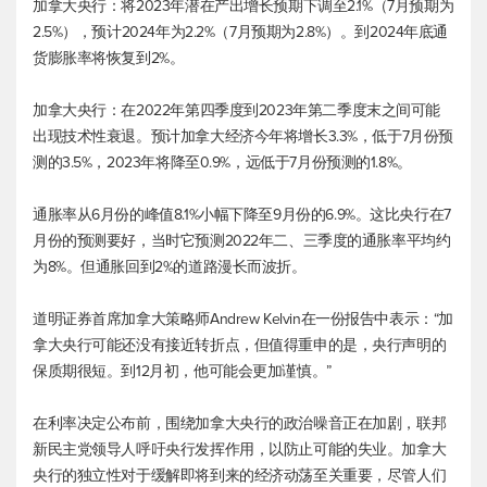
加拿大央行：将2023年潜在产出增长预期下调至2.1%（7月预期为
2.5%），预计2024年为2.2%（7月预期为2.8%）。到2024年底通
货膨胀率将恢复到2%。
加拿大央行：在2022年第四季度到2023年第二季度末之间可能
出现技术性衰退。预计加拿大经济今年将增长3.3%，低于7月份预
测的3.5%，2023年将降至0.9%，远低于7月份预测的1.8%。
通胀率从6月份的峰值8.1%小幅下降至9月份的6.9%。这比央行在7
月份的预测要好，当时它预测2022年二、三季度的通胀率平均约
为8%。但通胀回到2%的道路漫长而波折。
道明证券首席加拿大策略师Andrew Kelvin在一份报告中表示：“加
拿大央行可能还没有接近转折点，但值得重申的是，央行声明的
保质期很短。到12月初，他可能会更加谨慎。”
在利率决定公布前，围绕加拿大央行的政治噪音正在加剧，联邦
新民主党领导人呼吁央行发挥作用，以防止可能的失业。加拿大
央行的独立性对于缓解即将到来的经济动荡至关重要，尽管人们