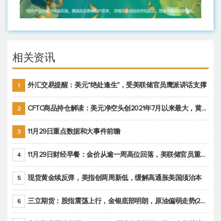
相关资讯
外汇交易提醒：美元“绝处逢生”，受美联储官员鹰派讲话支撑
1
CFTC商品持仓解读：美元净空头创2021年7月以来最大，黄金期货投机性净多头头寸减少
2
11月29日重点数据和大事件前瞻
3
11月29日财经早餐：金价从逾一周高位回落，美联储官员重申鹰派立场推动美元回升
4
现货黄金续反弹，美指创两周新低，缓解高通胀美国须治本
5
三立期货：股指震荡上行，金银底部明朗，原油偏弱走势(20221128收评)
6