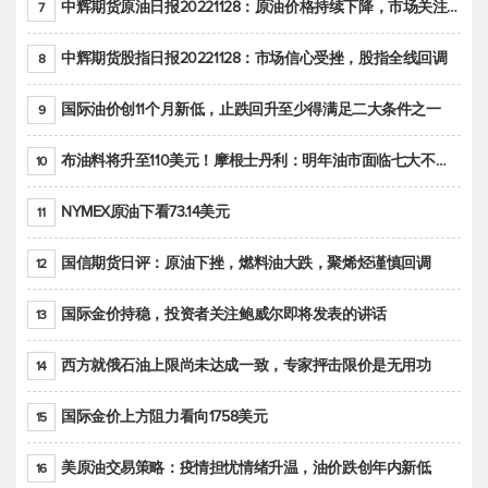
中辉期货原油日报20221128：原油价格持续下降，市场关注OPEC+新一轮产能政策
7
中辉期货股指日报20221128：市场信心受挫，股指全线回调
8
国际油价创11个月新低，止跌回升至少得满足二大条件之一
9
布油料将升至110美元！摩根士丹利：明年油市面临七大不确定性
10
NYMEX原油下看73.14美元
11
国信期货日评：原油下挫，燃料油大跌，聚烯烃谨慎回调
12
国际金价持稳，投资者关注鲍威尔即将发表的讲话
13
西方就俄石油上限尚未达成一致，专家抨击限价是无用功
14
国际金价上方阻力看向1758美元
15
美原油交易策略：疫情担忧情绪升温，油价跌创年内新低
16