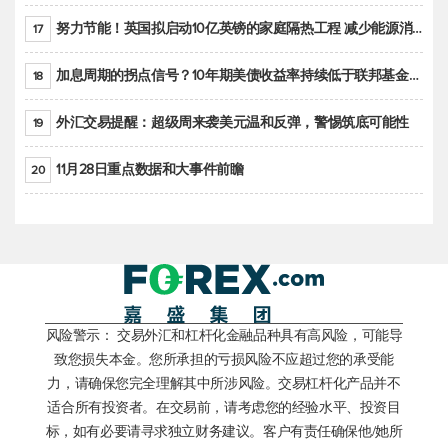
努力节能！英国拟启动10亿英镑的家庭隔热工程 减少能源消耗
17
加息周期的拐点信号？10年期美债收益率持续低于联邦基金利率目标区间
18
外汇交易提醒：超级周来袭美元温和反弹，警惕筑底可能性
19
11月28日重点数据和大事件前瞻
20
风险警示： 交易外汇和杠杆化金融品种具有高风险，可能导
致您损失本金。您所承担的亏损风险不应超过您的承受能
力，请确保您完全理解其中所涉风险。交易杠杆化产品并不
适合所有投资者。在交易前，请考虑您的经验水平、投资目
标，如有必要请寻求独立财务建议。客户有责任确保他/她所