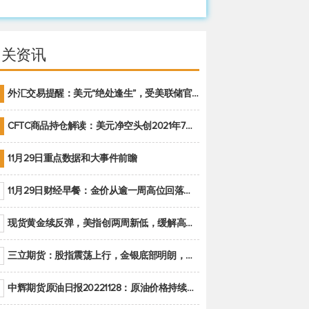
相关资讯
外汇交易提醒：美元“绝处逢生”，受美联储官员鹰派讲话支撑
CFTC商品持仓解读：美元净空头创2021年7月以来最大，黄金期货投机性净多头头寸减少
11月29日重点数据和大事件前瞻
11月29日财经早餐：金价从逾一周高位回落，美联储官员重申鹰派立场推动美元回升
现货黄金续反弹，美指创两周新低，缓解高通胀美国须治本
三立期货：股指震荡上行，金银底部明朗，原油偏弱走势(20221128收评)
中辉期货原油日报20221128：原油价格持续下降，市场关注OPEC+新一轮产能政策