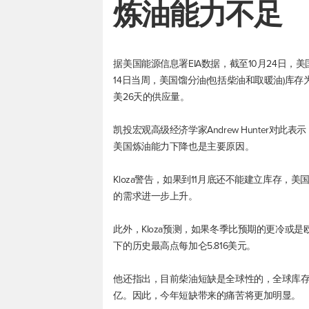
炼油能力不足
据美国能源信息署EIA数据，截至10月24日，美国
14日当周，美国馏分油(包括柴油和取暖油)库存
美26天的供应量。
凯投宏观高级经济学家Andrew Hunter
美国炼油能力下降也是主要原因。
Kloza警告，如果到11月底还不能建立库存
的需求进一步上升。
此外，Kloza预测，如果冬季比预期的更冷或
下的历史最高点每加仑5.816美元。
他还指出，目前柴油短缺是全球性的，全球库存正
亿。因此，今年短缺带来的痛苦将更加明显。