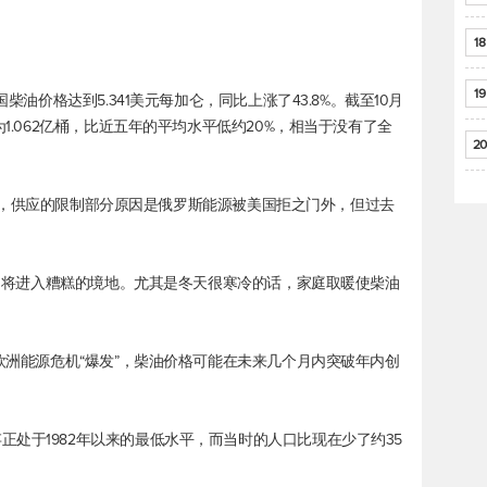
18
19
柴油价格达到5.341美元每加仑，同比上涨了43.8%。截至10月
为1.062亿桶，比近五年的平均水平低约20%，相当于没有了全
20
对此表示，供应的限制部分原因是俄罗斯能源被美国拒之门外，但过去
，美国将进入糟糕的境地。尤其是冬天很寒冷的话，家庭取暖使柴油
是欧洲能源危机“爆发”，柴油价格可能在未来几个月内突破年内创
处于1982年以来的最低水平，而当时的人口比现在少了约35