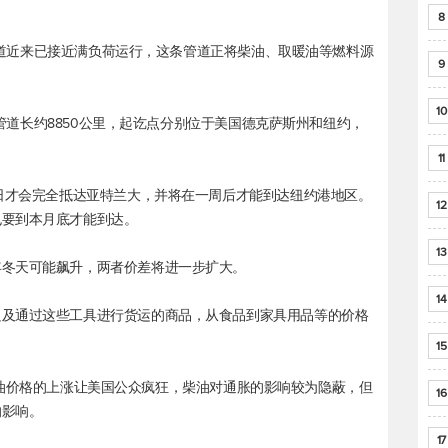
8
al管道近来已接近满负荷运行，这条管道正将柴油、取暖油等燃料源
9
10
。该管道长约8850公里，起讫点分别位于美国德克萨斯州和纽约，
11
3日才会完全抵达亚特兰大，并将在一周后才能到达纽约港地区。
12
也要到本月底才能到达。
13
年冬天可能飙升，两者价差将进一步扩大。
14
只及通过这些工具进行货运的商品，从食品到家具用品等的价格
15
，此前汽油价格的上涨让美国公众疯狂，柴油对通胀的影响较为隐蔽，但
16
的影响。
17