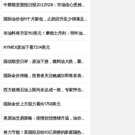
中辉期货股指日报20221128：市场信心受挫，股指全线回调
国际油价创11个月新低，止跌回升至少得满足二大条件之一
布油料将升至110美元！摩根士丹利：明年油市面临七大不确定性
NYMEX原油下看73.14美元
国信期货日评：原油下挫，燃料油大跌，聚烯烃谨慎回调
国际金价持稳，投资者关注鲍威尔即将发表的讲话
西方就俄石油上限尚未达成一致，专家抨击限价是无用功
国际金价上方阻力看向1758美元
美原油交易策略：疫情担忧情绪升温，油价跌创年内新低
努力节能！英国拟启动10亿英镑的家庭隔热工程 减少能源消耗