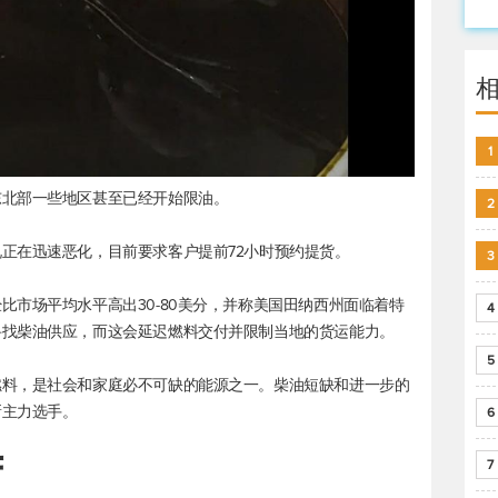
1
东北部一些地区甚至已经开始限油。
2
正在迅速恶化，目前要求客户提前72小时预约提货。
3
比市场平均水平高出30-80美分，并称美国田纳西州面临着特
4
寻找柴油供应，而这会延迟燃料交付并限制当地的货运能力。
5
燃料，是社会和家庭必不可缺的能源之一。柴油短缺和进一步的
新主力选手。
6
荷
7