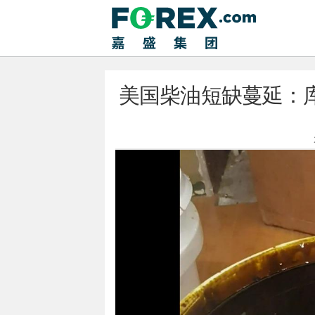
美国柴油短缺蔓延：