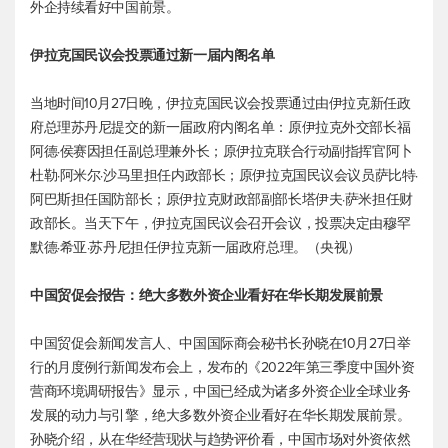
外企持续看好中国前景。
伊拉克国民议会投票通过新一届内阁名单
当地时间10月27日晚，伊拉克国民议会投票通过由伊拉克新任政
府总理苏丹尼提交的新一届政府内阁名单：原伊拉克外交部长福
阿德·侯赛因担任副总理兼外长；原伊拉克联合行动副指挥官阿卜
杜勒·阿米尔·沙马里担任内政部长；原伊拉克国民议会议员萨比特·
阿巴斯担任国防部长；原伊拉克财政部副部长塔伊夫·萨米担任财
政部长。当天下午，伊拉克国民议会召开会议，投票决定由穆罕
默德·希亚·苏丹尼担任伊拉克新一届政府总理。（央视）
中国贸促会报告：绝大多数外资企业看好在华长期发展前景
中国贸促会新闻发言人、中国国际商会秘书长孙晓在10月27日举
行的月度例行新闻发布会上，发布的《2022年第三季度中国外资
营商环境调研报告》显示，中国已经成为诸多外资企业全球业务
发展的动力与引擎，绝大多数外资企业看好在华长期发展前景。
孙晓介绍，从在华经营现状与趋势评价看，中国市场对外资依然