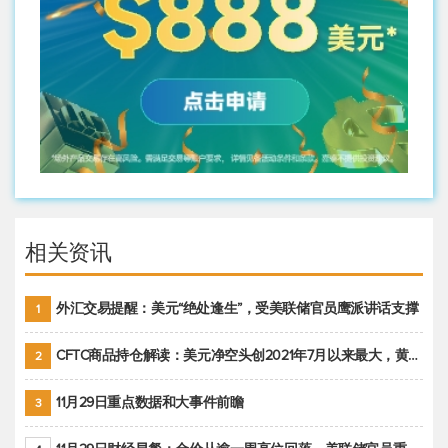
相关资讯
外汇交易提醒：美元“绝处逢生”，受美联储官员鹰派讲话支撑
1
CFTC商品持仓解读：美元净空头创2021年7月以来最大，黄金期货投机性净多头头寸减少
2
11月29日重点数据和大事件前瞻
3