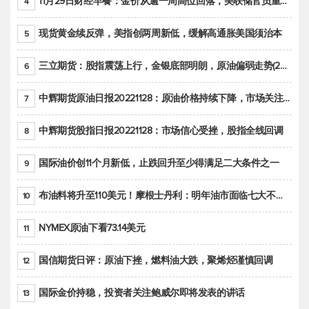
11月29日财经早餐：金价从逾一周高位回落，美联储官员重申鹰派立场推动美元回升
4
现货黄金续反弹，美指创两周新低，缓解高通胀美国须治本
5
三立期货：股指震荡上行，金银底部明朗，原油偏弱走势(20221128收评)
6
中辉期货原油日报20221128：原油价格持续下降，市场关注OPEC+新一轮产能政策
7
中辉期货股指日报20221128：市场信心受挫，股指全线回调
8
国际油价创11个月新低，止跌回升至少得满足二大条件之一
9
布油料将升至110美元！摩根士丹利：明年油市面临七大不确定性
10
NYMEX原油下看73.14美元
11
国信期货日评：原油下挫，燃料油大跌，聚烯烃谨慎回调
12
国际金价持稳，投资者关注鲍威尔即将发表的讲话
13