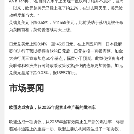
Alvin Tan称，“在目前的水平上出现一点获利了结并不意外，自周
一以来，
欧元兑美元
已经上涨了约2.2%，在过去两天里，美元波
动幅度相当大。”
英镑兑美元
下跌0.58%，至1.1559美元，此前受助于苏纳克被任命
为英国首相，英镑曾连续两天上涨。
日元兑美元上涨0.14%，至146.19日元。在上周五和周一日本政府
疑似进行干预以提振疲软的日元后，日元交投一直很震荡。加拿
大央行周三宣布加息50个基点，幅度小于预期。此举使投资者对
美联储和欧洲央行可能放缓政策收紧步伐的迹象更加警惕。加元
兑美元盘尾下跌0.03%，报1.3557加元。
市场要闻
欧盟达成协议，从2035年起禁止生产新的燃油车
欧盟达成一项协议，从2035年起有效禁止生产新的燃油车，标志
着减排道路上的重要一步。欧盟主要机构周四达成了一项协议，