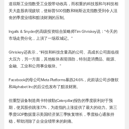
道琼斯工业
指数受工业股带动收高，而权重的科技股和与科技相
关大盘股表现疲软，使
标普500
指数和纳斯达克指数受到令人沮
丧的季度业绩和黯淡财测的压制。
Ingalls & Snyder的高级投资组合策略师Tim Ghriskey说：“今天的
市场走势分化，上演了一场双城记。”
Ghriskey还表示，“科技和科技含量高的公司、高成长公司面临很
大压力，另一方面，其他板块表现强劲，特别是消费品、能源、
金融、工业和公用事业板块。”
Facebook的母公司Meta Platforms暴跌24.6%，此前该公司步微软
和Alphabet Inc的后尘也发布了黯淡财测。
但重型设备制造商卡特彼勒(Caterpillar)报告的季度获利好于预
期，使其股价跳涨7.7%，为道指的上涨提供了最大的动力。第三
季度GDP数据显示美国经济第三季恢复增长，季度核心通胀持
稳，帮助消除了企业业绩带来的刺痛。