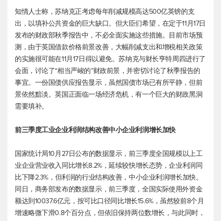
知情人士称，苏纳克正考虑每年削减规模高达500亿英镑的支
出，以填补公共资金的巨大缺口。但大臣们希望，在定于11月17日
发布的财政部秋季报告中，不必全面实施这些措施。目前市场预
测，由于英国借款价格前景改善，大幅削减支出和增税相关政策
的实施很可能在11月17日得以避免。苏纳克与财长亨特周四进行了
会面，讨论了“相当严峻的”财政前景，并密切讨论了秋季报告的
事宜。一份国债供应报告显示，虽然国债市场已有所平静，但前
景依然黯淡。英国正面临一场经济危机，有一个巨大的财政黑洞
需要填补。
前三季度工业企业利润结构改善中小企业利润增长加快
国家统计局10月27日公布的数据显示，前三季度全国规模以上工
业企业营业收入同比增长8.2%，延续较快增长态势，企业利润同
比下降2.3%，但利润的行业结构改善，中小企业利润增长加快。
同日，商务部发布的数据显示，前三季度，全国实际使用外资金
额达到10037.6亿元，按可比口径同比增长15.6%，虽然较前8个月
增速略微下滑0.8个百分点，但依旧保持两位数增长，与此同时，