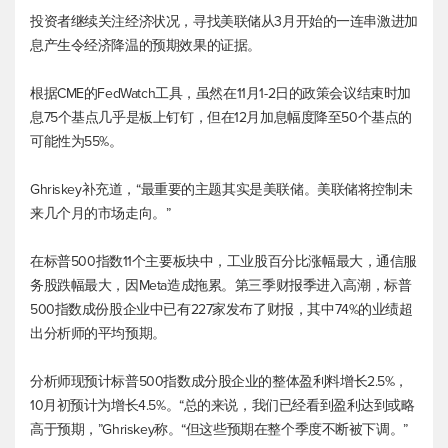
投资者继续关注经济状况，寻找美联储从3月开始的一连串激进加
息产生令经济降温的预期效果的证据。
根据CME的FedWatch工具，虽然在11月1-2日的政策会议结束时加
息75个基点几乎是板上钉钉，但在12月加息幅度降至50个基点的
可能性为55%。
Ghriskey补充道，“最重要的主题其实是美联储。美联储将控制未
来几个月的市场走向。”
在
标普500
指数11个主要板块中，工业股百分比涨幅最大，通信服
务股跌幅最大，因Meta造成拖累。第三季财报季进入高潮，
标普
500
指数成份股企业中已有227家发布了财报，其中74%的业绩超
出分析师的平均预期。
分析师现预计
标普500
指数成分股企业的整体盈利料增长2.5%，
10月初预计为增长4.5%。“总的来说，我们已经看到盈利达到或略
高于预期，”Ghriskey称。“但这些预期在整个季度不断被下调。”