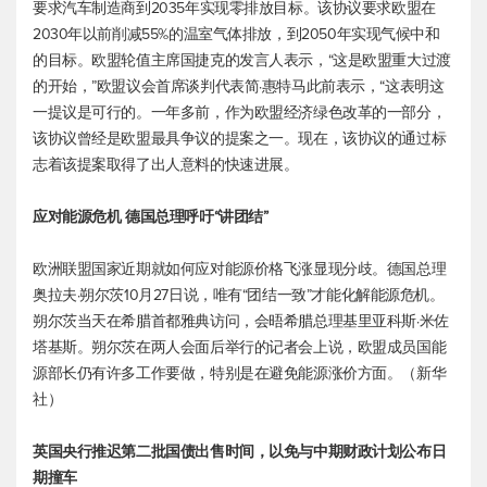
要求汽车制造商到2035年实现零排放目标。该协议要求欧盟在
2030年以前削减55%的温室气体排放，到2050年实现气候中和
的目标。欧盟轮值主席国捷克的发言人表示，“这是欧盟重大过渡
的开始，”欧盟议会首席谈判代表简·惠特马此前表示，“这表明这
一提议是可行的。一年多前，作为欧盟经济绿色改革的一部分，
该协议曾经是欧盟最具争议的提案之一。现在，该协议的通过标
志着该提案取得了出人意料的快速进展。
应对能源危机 德国总理呼吁“讲团结”
欧洲联盟国家近期就如何应对能源价格飞涨显现分歧。德国总理
奥拉夫·朔尔茨10月27日说，唯有“团结一致”才能化解能源危机。
朔尔茨当天在希腊首都雅典访问，会晤希腊总理基里亚科斯·米佐
塔基斯。朔尔茨在两人会面后举行的记者会上说，欧盟成员国能
源部长仍有许多工作要做，特别是在避免能源涨价方面。（新华
社）
英国央行推迟第二批国债出售时间，以免与中期财政计划公布日
期撞车