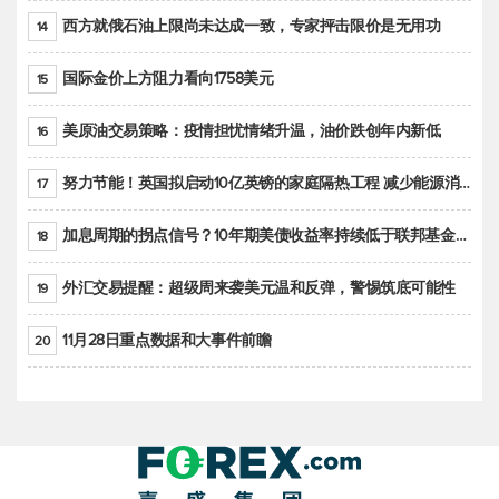
西方就俄石油上限尚未达成一致，专家抨击限价是无用功
14
国际金价上方阻力看向1758美元
15
美原油交易策略：疫情担忧情绪升温，油价跌创年内新低
16
努力节能！英国拟启动10亿英镑的家庭隔热工程 减少能源消耗
17
加息周期的拐点信号？10年期美债收益率持续低于联邦基金利率目标区间
18
外汇交易提醒：超级周来袭美元温和反弹，警惕筑底可能性
19
11月28日重点数据和大事件前瞻
20