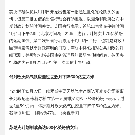
英央行确认将从11月1日开始出售第一批通过量化宽松购买的国
债，但第二批国债的出售行动会有所推迟，以避免和政府公布中
期财政计划的时间冲突。英国央行表示，首轮出售将在伦敦时间
11月1日下午2:15（北京时间晚上21:15）进行，计划卖出7.5亿英镑
的短期国债。第二次出售行动原定于11月17日举行，也就是财政大
臣亨特发表秋季财政声明的日期，声明中将包括对公共财政的详
细顶测，并可能包括英国债务管理局的最新售债时间表。英国央
行将改为在11月24日进行第二次国债出售行动。
俄对欧天然气供应量过去数月下降500亿立方米
当地时间10月27日，俄罗斯主要天然气生产商诺瓦泰克公司董事
长列昂尼德·米赫尔松在第十五届维罗纳欧亚经济论坛上表示，过
去4至5个月内，俄罗斯对欧天然气供应量下降了500亿立方米。
截至10月1日，降幅为47%。（央视新闻）
苏纳克计划削减高达500亿英镑的支出