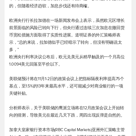
的，但随着经济趋软，加息步伐还有待商榷。
欧洲央行行长拉加德在一场新闻发布会上表示，虽然欧元区增长
前景面临的风险已转向下行，但央行通过连续三次加息在撤回货
币宽松措施方面取得了实质性进展。道明证券的外汇策略师表
示，“总的来说，拉加德似乎已经暗示了转向，但没有明确说太
多，”
欧洲央行利率决议公布后，
欧元兑美元
从稍早触及的一个月高位
1.0094美元回落至平价以下。
美联储预计将在11月1-2日的政策会议上把指标隔夜利率提高75个
基点，至1.5%的13年来最高水平，还可能减少对商业银行的一项
关键补贴。
分析师表示，关于美联储的鹰派立场将在12月政策会议上开始转
向的猜测，导致美元在最近几天下跌，周四出现反弹是自然的。
加拿大皇家银行资本市场(RBC Capital Markets)亚洲外汇策略主管