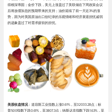
得根深蒂固；金价下跌，美元上涨盖过了美联储在下周政策会议
后将放缓加息的预期带来的支持；油价延续了前一天近3%的涨
势，因为对美国原油出口创纪录的乐观情绪和经济衰退担忧减弱
的迹象盖过了对需求疲软的担忧。
美股收盘情况
：
道琼斯工业
指数上涨0.61%，至32033.28点；
标
普500
指数下跌0.61%，至3807.3点；纳斯达克指数下跌1.63%，至