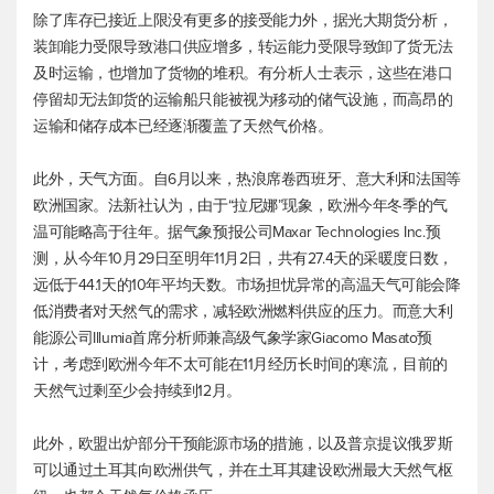
除了库存已接近上限没有更多的接受能力外，据光大期货分析，
装卸能力受限导致港口供应增多，转运能力受限导致卸了货无法
及时运输，也增加了货物的堆积。有分析人士表示，这些在港口
停留却无法卸货的运输船只能被视为移动的储气设施，而高昂的
运输和储存成本已经逐渐覆盖了天然气价格。
此外，天气方面。自6月以来，热浪席卷西班牙、意大利和法国等
欧洲国家。法新社认为，由于“拉尼娜”现象，欧洲今年冬季的气
温可能略高于往年。据气象预报公司Maxar Technologies Inc.预
测，从今年10月29日至明年11月2日，共有27.4天的采暖度日数，
远低于44.1天的10年平均天数。市场担忧异常的高温天气可能会降
低消费者对天然气的需求，减轻欧洲燃料供应的压力。而意大利
能源公司Illumia首席分析师兼高级气象学家Giacomo Masato预
计，考虑到欧洲今年不太可能在11月经历长时间的寒流，目前的
天然气过剩至少会持续到12月。
此外，欧盟出炉部分干预能源市场的措施，以及普京提议俄罗斯
可以通过土耳其向欧洲供气，并在土耳其建设欧洲最大天然气枢