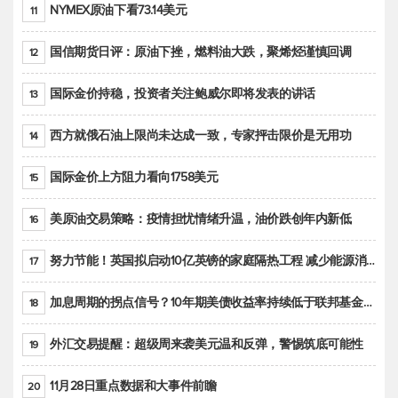
NYMEX原油下看73.14美元
11
国信期货日评：原油下挫，燃料油大跌，聚烯烃谨慎回调
12
国际金价持稳，投资者关注鲍威尔即将发表的讲话
13
西方就俄石油上限尚未达成一致，专家抨击限价是无用功
14
国际金价上方阻力看向1758美元
15
美原油交易策略：疫情担忧情绪升温，油价跌创年内新低
16
努力节能！英国拟启动10亿英镑的家庭隔热工程 减少能源消耗
17
加息周期的拐点信号？10年期美债收益率持续低于联邦基金利率目标区间
18
外汇交易提醒：超级周来袭美元温和反弹，警惕筑底可能性
19
11月28日重点数据和大事件前瞻
20