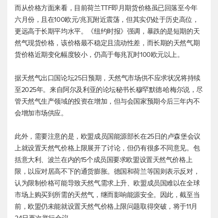
而从价格方面来看，目前荷兰TTF即月期货价格虽已回落至今年
六月份，且在100欧元/兆瓦附近震荡，但其实仍处于历史高位，
更远高于长期平均水平。《纽约时报》强调，暴跌的是短期的天
然气现货价格，该价格最不稳定且流动性差，而长期的天然气期
货价格近期变化幅度较小，仍高于每兆瓦时100欧元以上。
据天然气出口国论坛25日预期，天然气市场供不应求状况将持续
至2025年。来自阿尔及利亚的论坛秘书长穆罕默德·哈梅尔说，尽
管天然气生产领域的投资在增加，但与会国家预期今后三年内不
会增加市场供应。
此外，需要注意的是，欧盟成员国能源部长在25日的卢森堡会议
上就设置天然气价格上限展开了讨论，但仍有很多不同意见。包
括意大利、波兰在内的15个成员国要求欧盟设置天然气价格上
限，以应对居高不下的通货膨胀。德国和荷兰等国则表示反对，
认为限制价格可能导致天然气需求上升、欧盟成员国难以在全球
市场上购买到所需的天然气，继而影响能源安全。因此，截至当
前，欧盟仍未能就设置天然气价格上限问题取得突破，将于11月