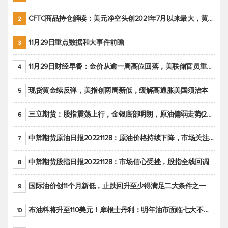
CFTC商品持仓解读：美元净空头创2021年7月以来最大，黄金期货投机性净多头头寸减少
2
11月29日重点数据和大事件前瞻
3
11月29日财经早餐：金价从逾一周高位回落，美联储官员重申鹰派立场推动美元回升
4
现货黄金续反弹，美指创两周新低，缓解高通胀美国须治本
5
三立期货：股指震荡上行，金银底部明朗，原油偏弱走势(20221128收评)
6
中辉期货原油日报20221128：原油价格持续下降，市场关注OPEC+新一轮产能政策
7
中辉期货股指日报20221128：市场信心受挫，股指全线回调
8
国际油价创11个月新低，止跌回升至少得满足二大条件之一
9
布油料将升至110美元！摩根士丹利：明年油市面临七大不确定性
10