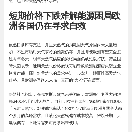
纽，也都令天然气价格承压。
短期价格下跌难解能源困局欧
洲各国仍在寻求自救
虽然目前库存充足，并且天然气的消耗因天气原因尚未大量增
加，不过市场对天气寒冷的预期仍存，并且即便欧洲有望安全度
过今年冬天，明年天然气供应的紧张局面仍或难以打破。荷兰国
际集团表示，近期天然气价格疲软可能导致欧洲能源密集型企业
恢复产能，届时对天然气的需求将进一步攀升，继而推高天然气
价格。且欧洲冬季尚未来临，真正的“大考”还在后面。
路透社也指出，在俄罗斯天然气未关闭前，欧洲每年冬季大约消
耗3400亿千瓦时天然气。目前，欧洲各国的LNG罐可储存1100亿
千瓦时天然气，即使储气率达到100%也仅能满足欧洲冬季长达两
个多月的高峰需求。且液化天然气储存成本较高，难以长期、大
规模储存，不能等需要时再拿出来使用。