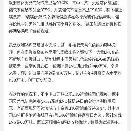
欧盟整体天然气储气率已达93.61%，其中，第一大经济体德国的
储气率更是攀升至97.5%。丹麦储气率更是高达99.85%，整体接近
满负荷。“装满(天然气)的存储设施将在冬季为我们提供帮助，储
存设施中的天然气足以维持两个月的寒冬。”德国能源监管机构联
邦网络局局长穆勒说道。
虽然欧洲补库已经基本完成，进一步接受天然气的能力即将见
顶，但在高溢价叠加冬季用气高峰来临的驱动下，大量LNG仍在
不断地向欧洲进口，新华财经中国天然气信息终端(E-Gas系统)数
据显示，截至10月23日，欧洲当月LNG进口量约740万吨。全月
来看，预计进口量有望达到1170万吨，超过今年4月份高点水平的
1128万吨，创下历史新高。
在这样的情况下，不少港口开始出现LNG运输船囤积现象。据中
国天然气信息终端(E-Gas系统)LNG贸易24日的实时监测数据显
示，当前西班牙周边海域有十余艘LNG运输船等待卸货，其中该
国加的斯港附近海域已有7艘LNG运输船停留数日之久，预计装载
LNG超60万吨。西班牙现拥有6座LNG接收站，数量为欧洲最多。