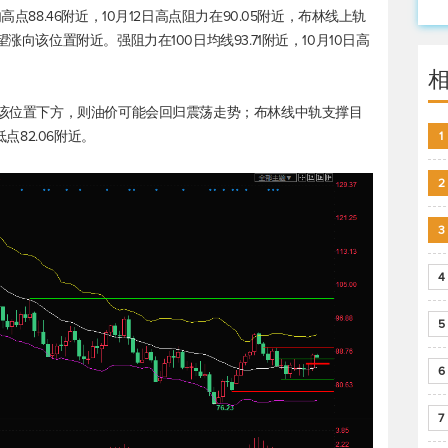
点88.46附近，10月12日高点阻力在90.05附近，布林线上轨
涨向该位置附近。强阻力在100日均线93.71附近，10月10日高
落至该位置下方，则油价可能会回归震荡走势；布林线中轨支撑目
点82.06附近。
1
2
3
4
5
6
7