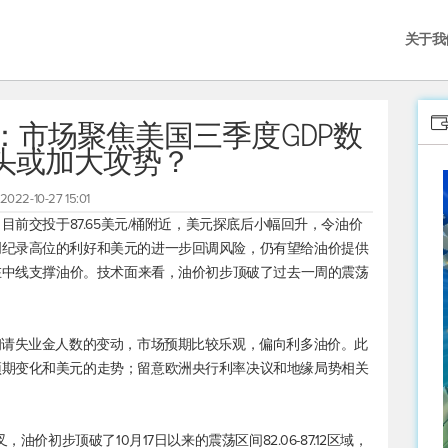
关于我
：市场聚焦美国三季度GDP数
头或加大攻势？
2022-10-27 15:01
目前交投于87.65美元/桶附近，美元探底后小幅回升，令油价
创纪录高位的利好和美元的进一步回调风险，仍有望给油价提供
仍在中线支撑油价。技术面来看，油价初步顶破了过去一周的震荡
初请失业金人数的变动，市场预期比较乐观，偏向利多油价。此
预期变化和美元的走势；留意欧洲央行利率决议和地缘局势相关
，油价初步顶破了10月17日以来的震荡区间82.06-87.12区域，