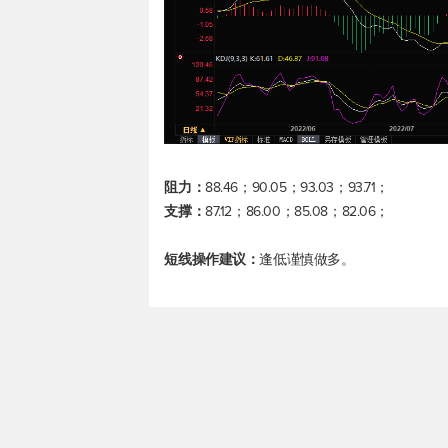
阻力：
88.46；90.05；93.03；93.71；
支撑：
87.12；86.00；85.08；82.06；
短线操作建议：
逢低谨慎做多。