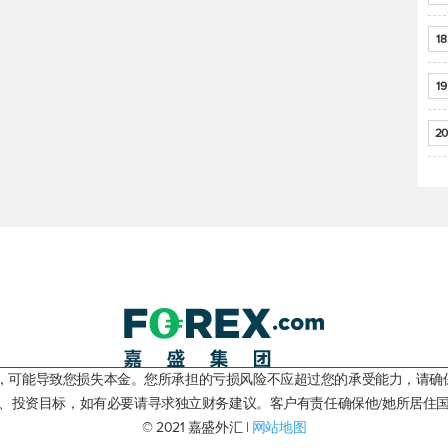
18
19
20
险，可能导致您损失本金。您所承担的亏损风险不应超过您的承受能力，请确
、投资目标，如有必要请寻求独立财务建议。客户有责任确保他/她所居住
© 2021 嘉盛外汇 |
网站地图