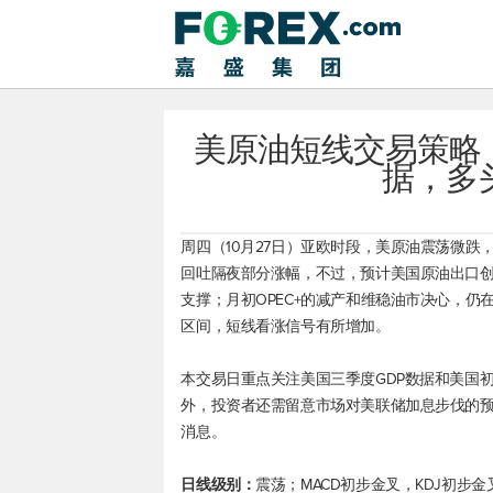
美原油短线交易策略
据，多
周四（10月27日）亚欧时段，
美原油
震荡微跌，
回吐隔夜部分涨幅，不过，预计美国原油出口
支撑；月初OPEC+的减产和维稳油市决心，
区间，短线看涨信号有所增加。
本交易日重点关注美国三季度GDP数据和美国
外，投资者还需留意市场对美联储加息步伐的
消息。
日线级别：
震荡；MACD初步金叉，KDJ初步金叉