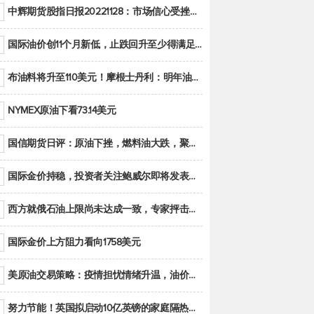
中辉期货股指日报20221128：市场信心受挫，股指全线回调
国际油价创11个月新低，止跌回升至少得满足二大条件之一
布油料将升至110美元！摩根士丹利：明年油市面临七大不确定性
NYMEX原油下看73.14美元
国信期货日评：原油下挫，燃料油大跌，聚烯烃谨慎回调
国际金价持稳，投资者关注鲍威尔即将发表的讲话
西方就俄石油上限尚未达成一致，专家抨击限价是无用功
国际金价上方阻力看向1758美元
美原油交易策略：疫情担忧情绪升温，油价跌创年内新低
努力节能！英国拟启动10亿英镑的家庭隔热工程 减少能源消耗