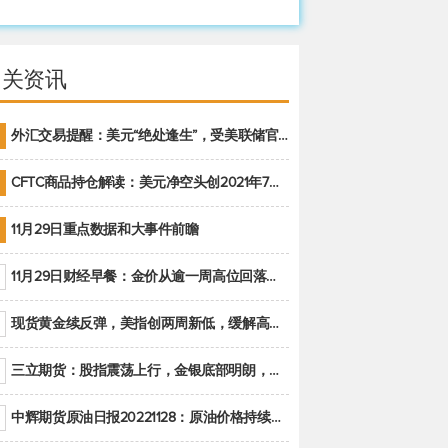
相关资讯
外汇交易提醒：美元“绝处逢生”，受美联储官员鹰派讲话支撑
CFTC商品持仓解读：美元净空头创2021年7月以来最大，黄金期货投机性净多头头寸减少
11月29日重点数据和大事件前瞻
11月29日财经早餐：金价从逾一周高位回落，美联储官员重申鹰派立场推动美元回升
现货黄金续反弹，美指创两周新低，缓解高通胀美国须治本
三立期货：股指震荡上行，金银底部明朗，原油偏弱走势(20221128收评)
中辉期货原油日报20221128：原油价格持续下降，市场关注OPEC+新一轮产能政策