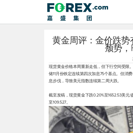
黄金周评：金价跌势
颓势，
现货黄金
价格本周重新走低，但下行空间受限。
储11月份铁定连续第四次加息75个基点。但消
息步伐，导致
美元指数
连续第二周大跌。
截至发稿，
现货黄金
下跌0.20%至1652.53美元
至109.527。