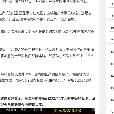
为由于美联储大幅加息，国内需求呈现近两年来最疲软状态。
8
国内生产总值报告还显示，住宅投资连续第六个季度收缩，这是自
9
，因为该行业在抵押贷款利率飙升的压力下陷入困境。
10
格压力依然甚高，随着美联储激进加息以应对40年来未见的高
11
 Guatieri表示：“尽管GDP数字很亮眼，但从幕后看，美国经济前景更加
12
即将加息的全部影响仍有待体现，经济似乎有望在明年上半年出
13
终销售额仅微升0.1%，这表明较高的借贷成本开始侵蚀需求。
14
最慢增幅。如果没有国内私营部门的增长，GDP增长就无法持
15
过度看好黄金。黄金可能要等到2023年才会有更好的表现，因
16
可能会从避险资金中获得买需。
17