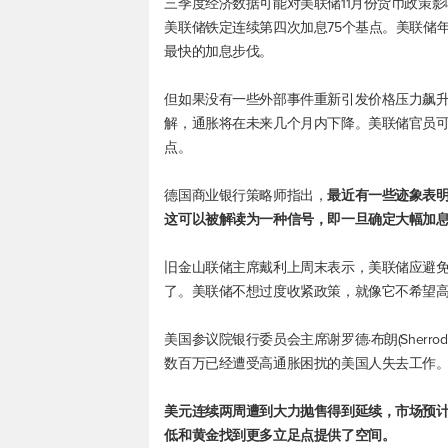
三季度经济数据可能对美联储11月份货币政策
美联储铁定连续第四次加息75个基点。美联储
最快的加息步伐。
但如果没有一些外部事件重新引发价格压力飙
解，通胀将在未来几个月内下降。美联储官员可
点。
德国商业银行策略师指出，
最近有一些迹象表明
这可以被解读为一种信号，即一旦确定大幅加
旧金山联储主席戴利上周末表示，美联储应避免
了。美联储不想过度收紧政策，就像它不希望
美国参议院银行委员会主席谢罗德·布朗(Sherr
数百万已经遭受高通胀困扰的美国人失去工作
美元连续两周遭到大力抛售得到延续，市场预
低和黄金找到更多立足点提供了空间。