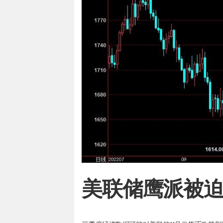
美联储鹰派被