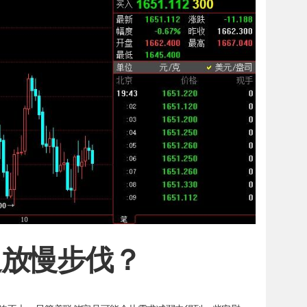
迫放慢步伐？