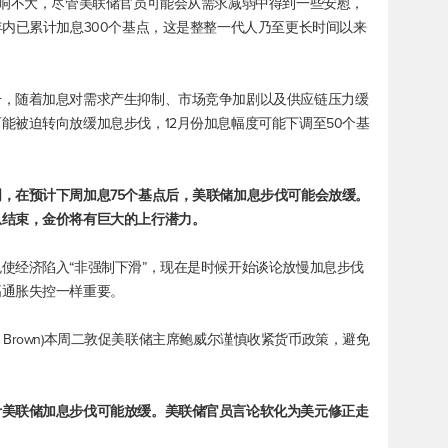
影响不大，尽管美联储官员可能会从需求减弱中得到一些安慰，
年内已累计加息300个基点，这是整整一代人乃至更长时间以来
升，随着加息对需求产生抑制、市场竞争加剧以及供应链压力缓
能被迫转向放缓加息步伐，12月份加息幅度可能下调至50个基
，在预计下周加息75个基点后，美联储加息步伐可能会放缓。
息结束，金价将有巨大的上行潜力。
使经济陷入“非强制下滑”，现在是时候开始谈论放慢加息步伐
高通胀失控一样重要。
od Brown)本周二敦促美联储主席鲍威尔谨慎收紧货币政策，避免
。
计美联储加息步伐可能放缓。美联储官员言论软化为美元修正走