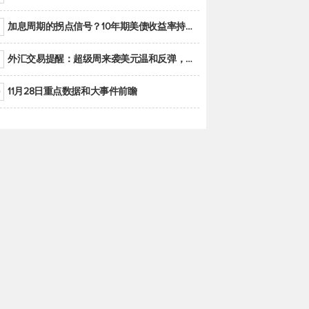
加息周期的拐点信号？10年期美债收益率持续低于联邦基金利率目标区间
外汇交易提醒：超级周来袭美元温和反弹，警惕筑底可能性
11月28日重点数据和大事件前瞻