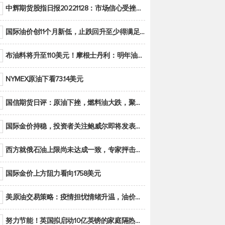
中辉期货股指日报20221128：市场信心受挫，股指全线回调
国际油价创11个月新低，止跌回升至少得满足二大条件之一
布油料将升至110美元！摩根士丹利：明年油市面临七大不确定性
NYMEX原油下看73.14美元
国信期货日评：原油下挫，燃料油大跌，聚烯烃谨慎回调
国际金价持稳，投资者关注鲍威尔即将发表的讲话
西方就俄石油上限尚未达成一致，专家抨击限价是无用功
国际金价上方阻力看向1758美元
美原油交易策略：疫情担忧情绪升温，油价跌创年内新低
努力节能！英国拟启动10亿英镑的家庭隔热工程 减少能源消耗