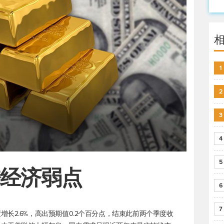
1
2
3
4
5
掩经济弱点
6
7
长2.6%，高出预期值0.2个百分点，结束此前两个季度收