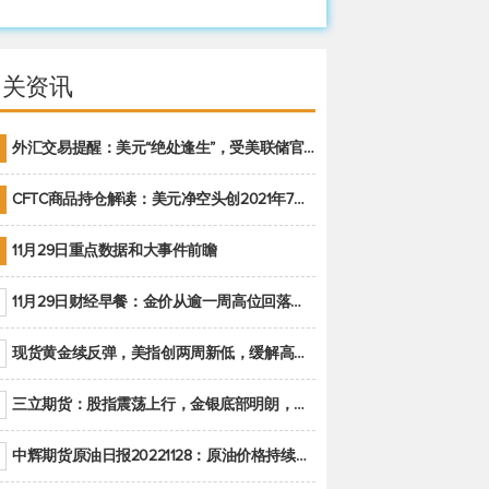
相关资讯
外汇交易提醒：美元“绝处逢生”，受美联储官员鹰派讲话支撑
CFTC商品持仓解读：美元净空头创2021年7月以来最大，黄金期货投机性净多头头寸减少
11月29日重点数据和大事件前瞻
11月29日财经早餐：金价从逾一周高位回落，美联储官员重申鹰派立场推动美元回升
现货黄金续反弹，美指创两周新低，缓解高通胀美国须治本
三立期货：股指震荡上行，金银底部明朗，原油偏弱走势(20221128收评)
中辉期货原油日报20221128：原油价格持续下降，市场关注OPEC+新一轮产能政策