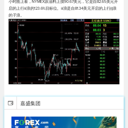
小时图上看，NYMEX原油料上摸90.67美元，它是自82.65美元开
启的上行iii浪的123.6%目标位。iii浪是自81.34美元开启的上行(i)浪
的子浪。
嘉盛集团