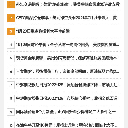
外汇交易提醒：美元“绝处逢生”，受美联储官员鹰派讲话支撑
1
CFTC商品持仓解读：美元净空头创2021年7月以来最大，黄金期货投机性净多头头寸减少
2
11月29日重点数据和大事件前瞻
3
11月29日财经早餐：金价从逾一周高位回落，美联储官员重申鹰派立场推动美元回升
4
现货黄金续反弹，美指创两周新低，缓解高通胀美国须治本
5
三立期货：股指震荡上行，金银底部明朗，原油偏弱走势(20221128收评)
6
中辉期货原油日报20221128：原油价格持续下降，市场关注OPEC+新一轮产能政策
7
中辉期货股指日报20221128：市场信心受挫，股指全线回调
8
国际油价创11个月新低，止跌回升至少得满足二大条件之一
9
布油料将升至110美元！摩根士丹利：明年油市面临七大不确定性
10