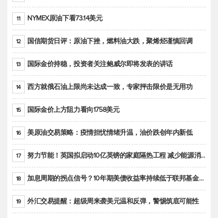
NYMEX原油下看73.14美元
11
国信期货日评：原油下挫，燃料油大跌，聚烯烃谨慎回调
12
国际金价持稳，投资者关注鲍威尔即将发表的讲话
13
西方就俄石油上限尚未达成一致，专家抨击限价是无用功
14
国际金价上方阻力看向1758美元
15
美原油交易策略：疫情担忧情绪升温，油价跌创年内新低
16
努力节能！英国拟启动10亿英镑的家庭隔热工程 减少能源消耗
17
加息周期的拐点信号？10年期美债收益率持续低于联邦基金利率目标区间
18
外汇交易提醒：超级周来袭美元温和反弹，警惕筑底可能性
19