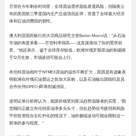
尽管在今年剩余时间里，全球原油需求面临衰退风险，但隔夜公
布的美国第三季度国内生产总值强劲反弹，突显了全球最大经济
体和石油消费国的韧性。
澳大利亚国民银行的大宗商品研究主管Baden Moore说：“从石油
市场的角度来看——尽管利率很高——这直接推动了你的需求前
景。”他还表示，鉴于全球库存较低，欧洲对俄罗斯原油的制裁将
于12月生效，市场波动可能会上行。
布伦特原油
相对于NYMEX原油的溢价不断扩大，原因是有迹象表
明欧洲在对俄石油禁运之前加大采购，以及石油输出国组织及其
合作伙伴(OPEC+)即将削减供应。
道明证券分析师认为，能源价格受到算法趋势追随者的买需，“期
货顾问正建立
布伦特原油
净多头头寸，但在趋势信号疲弱和风险
平价投资组合去杠杆化的情况下，油价极端波动可能会限制这一
群体的参与程度。”