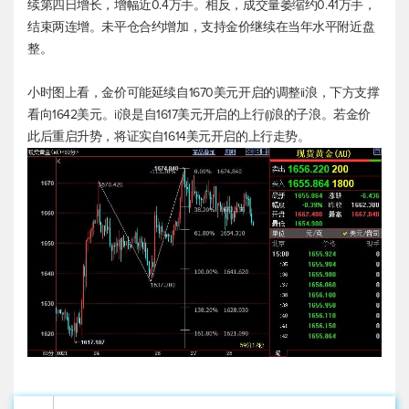
续第四日增长，增幅近0.4万手。相反，成交量萎缩约0.41万手，
结束两连增。未平仓合约增加，支持金价继续在当年水平附近盘
整。
小时图上看，金价可能延续自1670美元开启的调整ii浪，下方支撑
看向1642美元。ii浪是自1617美元开启的上行(i)浪的子浪。若金价
此后重启升势，将证实自1614美元开启的上行走势。