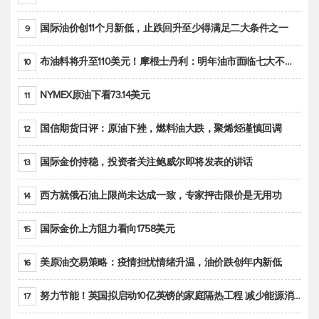
国际油价创11个月新低，止跌回升至少得满足二大条件之一
9
布油料将升至110美元！摩根士丹利：明年油市面临七大不确定性
10
NYMEX原油下看73.14美元
11
国信期货日评：原油下挫，燃料油大跌，聚烯烃谨慎回调
12
国际金价持稳，投资者关注鲍威尔即将发表的讲话
13
西方就俄石油上限尚未达成一致，专家抨击限价是无用功
14
国际金价上方阻力看向1758美元
15
美原油交易策略：疫情担忧情绪升温，油价跌创年内新低
16
努力节能！英国拟启动10亿英镑的家庭隔热工程 减少能源消耗
17