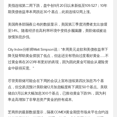
美指连续第二周下跌，盘中创9月20日以来新低至109.527；10年
期美债收益率本周跌近30个基点，此前连续12周上涨。
美国商务部隔夜公布的数据显示，美国第三季度消费者支出放缓
至1.4%。随着经济在高利率环境中变得步履蹒跚，美联储或被迫
放慢加息步伐。
City Index分析师Matt Simpson说：“本周美元走软和美债收益率下
降无疑帮助黄金摆脱了低点，但这还没有理由过度看好黄金……不
过黄金将在2023年有更好的表现，因为因此黄金可能会从避险资
金中获得买需。”
尽管美联储可能会在下周的会议上宣布连续第四次加息75个基
点，但交易员预计美联储12月加息幅度将下调至50个基点。美联
储自3月以来大幅加息300个基点，已推动黄金下跌9%，因为利
率走高增加了非孳息资产黄金的持有成本。
芝商所的最新数据显示，隔夜
COMEX黄金期货
市场未平仓合约连