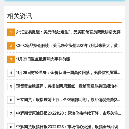
相关资讯
外汇交易提醒：美元“绝处逢生”，受美联储官员鹰派讲话支撑
1
CFTC商品持仓解读：美元净空头创2021年7月以来最大，黄金期货投机性净多头头寸减少
2
11月29日重点数据和大事件前瞻
3
11月29日财经早餐：金价从逾一周高位回落，美联储官员重申鹰派立场推动美元回升
4
现货黄金续反弹，美指创两周新低，缓解高通胀美国须治本
5
三立期货：股指震荡上行，金银底部明朗，原油偏弱走势(20221128收评)
6
中辉期货原油日报20221128：原油价格持续下降，市场关注OPEC+新一轮产能政策
7
中辉期货股指日报20221128：市场信心受挫，股指全线回调
8