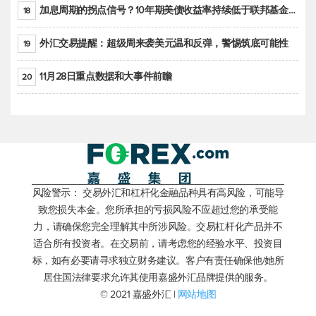
加息周期的拐点信号？10年期美债收益率持续低于联邦基金利率目标区间
18
外汇交易提醒：超级周来袭美元温和反弹，警惕筑底可能性
19
11月28日重点数据和大事件前瞻
20
风险警示： 交易外汇和杠杆化金融品种具有高风险，可能导
致您损失本金。您所承担的亏损风险不应超过您的承受能
力，请确保您完全理解其中所涉风险。交易杠杆化产品并不
适合所有投资者。在交易前，请考虑您的经验水平、投资目
标，如有必要请寻求独立财务建议。客户有责任确保他/她所
居住国法律要求允许其使用嘉盛外汇品牌提供的服务。
© 2021 嘉盛外汇 |
网站地图