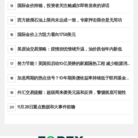
国际金价持稳，投资者关注鲍威尔即将发表的讲话
13
西方就俄石油上限尚未达成一致，专家抨击限价是无用功
14
国际金价上方阻力看向1758美元
15
美原油交易策略：疫情担忧情绪升温，油价跌创年内新低
16
努力节能！英国拟启动10亿英镑的家庭隔热工程 减少能源消耗
17
加息周期的拐点信号？10年期美债收益率持续低于联邦基金利率目标区间
18
外汇交易提醒：超级周来袭美元温和反弹，警惕筑底可能性
19
11月28日重点数据和大事件前瞻
20