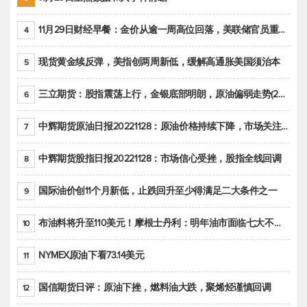
11月29日财经早餐：金价从逾一周高位回落，美联储官员重申鹰派立场推动美元回升
4
现货黄金续反弹，美指创两周新低，缓解高通胀美国须治本
5
三立期货：股指震荡上行，金银底部明朗，原油偏弱走势(20221128收评)
6
中辉期货原油日报20221128：原油价格持续下降，市场关注OPEC+新一轮产能政策
7
中辉期货股指日报20221128：市场信心受挫，股指全线回调
8
国际油价创11个月新低，止跌回升至少得满足二大条件之一
9
布油料将升至110美元！摩根士丹利：明年油市面临七大不确定性
10
NYMEX原油下看73.14美元
11
国信期货日评：原油下挫，燃料油大跌，聚烯烃谨慎回调
12