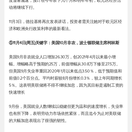
度显著减速，预计在今年余下几个月和明年年初，欧元区经济活
动将继续下行。
11月3日，德拉基将再次发表讲话，投资者需关注她对于欧元区经
济和欧洲央行政策利率的最新看法。
⑤11月4日(周五)关键字：美国10月非农，波士顿联储主席柯林斯
美国9月非农就业人口增加26.30万，创2021年4月以来最小增
幅。增幅略高于预期的25万，前值增幅从30.8万下修至27.5万。
但美国9月失业率重回2020年1月以来低点3.50％，低于预期值和
前值0.2个百分点。平均时薪较8月份增长0.3％，较上年同期增长
5％。这表明美联储将不得不继续加息，因为其目标是遏制工资的
快速增长
9月份，美国就业人数继续以稳健但更为温和的速度增长，失业率
也有所下降，表明劳动力市场依然紧张，而且迄今为止对美联储
的大幅加息表现出了很强的韧性。