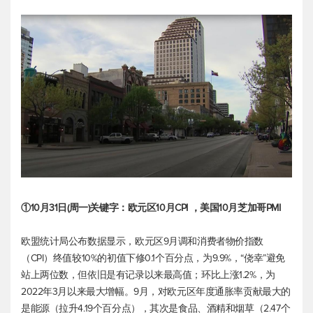
①10月31日(周一)关键字：欧元区10月CPI ，美国10月芝加哥PMI
欧盟统计局公布数据显示，欧元区9月调和消费者物价指数
（CPI）终值较10%的初值下修0.1个百分点，为9.9%，“侥幸”避免
站上两位数，但依旧是有记录以来最高值；环比上涨1.2%，为
2022年3月以来最大增幅。9月，对欧元区年度通胀率贡献最大的
是能源（拉升4.19个百分点），其次是食品、酒精和烟草（2.47个