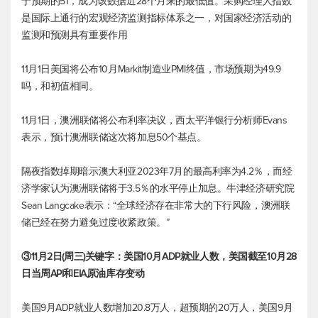
于预期的51，成为该数据近28个月来的最低值。采购经理人指数
是国际上通行的宏观经济监测指标体系之一，对国家经济活动的
监测和预测具有重要作用
11月1日美国将公布10月Markit制造业PMI终值，市场预期为49.9
吗，和初值相同。
11月1日，澳洲联储将公布利率决议，西太平洋银行分析师Evans
表示，预计澳洲联储这次将加息50个基点。
隔夜指数掉期暗示澳大利亚2023年7月的最高利率为4.2％，而经
济学家认为澳洲联储将于3.5％的水平停止加息。牛津经济研究院
Sean Langcake表示：“全球经济存在非常大的下行风险，澳洲联
储已经在努力避免过度收紧政策。”
③11月2日(周三)关键字：美国10月ADP就业人数，美国截至10月28
日当周API和EIA原油库存变动
美国9月ADP就业人数增加20.8万人，超预期的20万人，美国9月