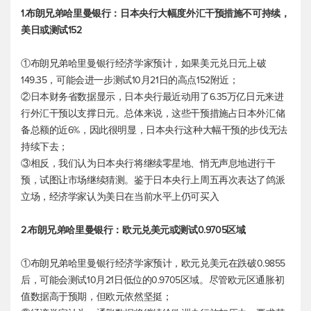
1.布朗兄弟哈里曼银行：日本央行大幅度外汇干预措施不可持续，
美日或测试152
①布朗兄弟哈里曼银行经济学家预计，如果
美元兑日元
上破
149.35，可能会进一步测试10月21日的高点152附近；
②日本财务省数据显示，日本央行最近动用了6.35万亿日元来进
行外汇干预以支撑日元。总体来说，这些干预措施占日本外汇储
备总额的近6%，因此很明显，日本央行这种大幅干预的步伐无法
持续下去；
③相反，我们认为日本央行将继续零星地、悄无声息地进行干
预，试图让市场继续猜测。鉴于日本央行上周五再次表达了鸽派
立场，经济学家认为美日在当前水平上仍可买入
2.布朗兄弟哈里曼银行：
欧元兑美元
或测试0.9705区域
①布朗兄弟哈里曼银行经济学家预计，
欧元兑美元
在跌破0.9855
后，可能会测试10月21日低位的0.9705区域。尽管欧元区通胀初
值数据高于预期，但欧元依然坚挺；