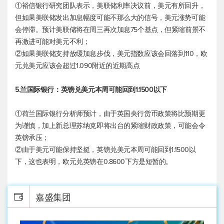
①裕信银行研究团队表示，美联储利率决议前，美元有所回升，
但如果美联储发出加息幅度可能不那么大的信号，美元涨势可能
会停滞。预计美联储将在周三再次加息75个基点，但紧缩前景不
再激进可能对美元不利；
②如果美联储支持放缓加息步伐，
美元指数
应该会回落到110，
欧
元兑美元
应该会超过1.090附近的近期高点
5.兰国际银行：
英镑兑美元
本周可能回到1.1500以下
①荷兰国际银行分析师预计，由于英国央行货币政策将比预期更
为谨慎，加上新总理苏纳克即将出台的紧缩财政政策，可能会令
英镑承压；
②由于美元可能保持坚挺，
英镑兑美元
本周可能回到1.1500以
下，这也表明，欧元兑英镑在0.8600下方是短暂的。
嘉盛集团