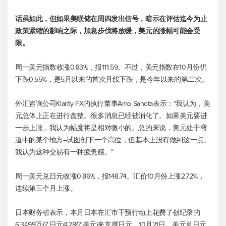
话虽如此，但如果美联储在周四发出信号，暗示在评估迄今为止
政策紧缩的影响之际，加息步伐将放缓，美元的涨幅可能会受
限。
周一
美元指数
收涨0.83%，报111.59。不过，
美元指数
在10月份仍
下跌0.55%，是5月以来的首次月线下跌，是今年以来的第二次。
外汇咨询公司Klarity FX的执行董事Amo Sahota表示：“我认为，美
元总体上正在进行盘整。很多消息已经被消化了。如果美元要进
一步上涨，我认为幅度将是相对微小的。总的来说，美元处于弯
道中的某个地方--试图创下一个高位，但基本上没有做到这一点。
我认为这种交易有一种疲惫感。”
周一
美元兑日元
收涨0.86%，报148.74。汇价10月份上涨2.72%，
连续第三个月上涨。
日本财务省表示，本月日本在汇市干预行动上花费了创纪录的
6.3499万亿日元(428亿美元)来支撑日元。10月21日，
美元兑日元