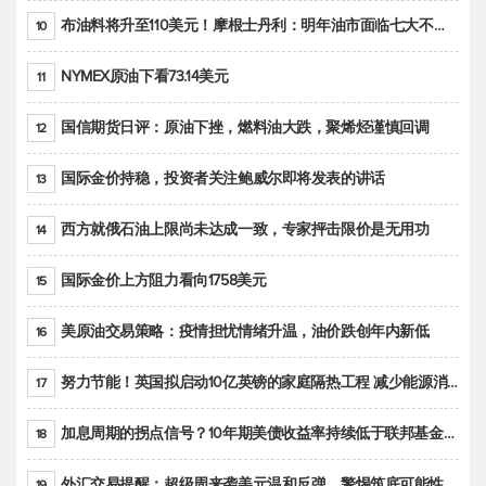
布油料将升至110美元！摩根士丹利：明年油市面临七大不确定性
10
NYMEX原油下看73.14美元
11
国信期货日评：原油下挫，燃料油大跌，聚烯烃谨慎回调
12
国际金价持稳，投资者关注鲍威尔即将发表的讲话
13
西方就俄石油上限尚未达成一致，专家抨击限价是无用功
14
国际金价上方阻力看向1758美元
15
美原油交易策略：疫情担忧情绪升温，油价跌创年内新低
16
努力节能！英国拟启动10亿英镑的家庭隔热工程 减少能源消耗
17
加息周期的拐点信号？10年期美债收益率持续低于联邦基金利率目标区间
18
外汇交易提醒：超级周来袭美元温和反弹，警惕筑底可能性
19