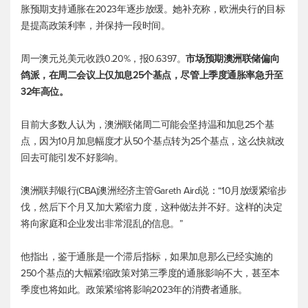
胀预期支持通胀在2023年逐步放缓。她补充称，欧洲央行的目标
是提高政策利率，并保持一段时间。
周一
澳元兑美元
收跌0.20%，报0.6397。
市场预期澳洲联储偏向
鸽派，在周二会议上仅加息25个基点，尽管上季度通胀率急升至
32年高位。
目前大多数人认为，澳洲联储周二可能会坚持温和加息25个基
点，因为10月加息幅度才从50个基点转为25个基点，这么快就改
回去可能引发不好影响。
澳洲联邦银行(CBA)澳洲经济主管Gareth Aird说：“10月放缓紧缩步
伐，然后下个月又加大紧缩力度，这种做法并不好。这样的决定
将向家庭和企业发出非常混乱的信息。”
他指出，鉴于通胀是一个滞后指标，如果加息那么已经实施的
250个基点的大幅紧缩政策对第三季度的通胀影响不大，甚至本
季度也将如此。政策紧缩将影响2023年的消费者通胀。