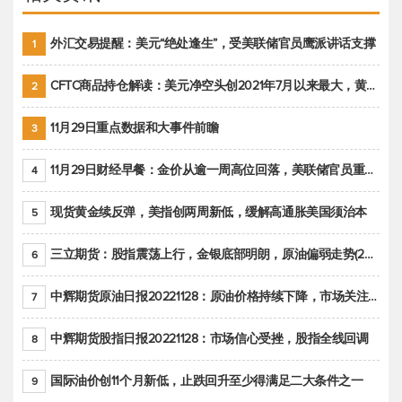
外汇交易提醒：美元“绝处逢生”，受美联储官员鹰派讲话支撑
1
CFTC商品持仓解读：美元净空头创2021年7月以来最大，黄金期货投机性净多头头寸减少
2
11月29日重点数据和大事件前瞻
3
11月29日财经早餐：金价从逾一周高位回落，美联储官员重申鹰派立场推动美元回升
4
现货黄金续反弹，美指创两周新低，缓解高通胀美国须治本
5
三立期货：股指震荡上行，金银底部明朗，原油偏弱走势(20221128收评)
6
中辉期货原油日报20221128：原油价格持续下降，市场关注OPEC+新一轮产能政策
7
中辉期货股指日报20221128：市场信心受挫，股指全线回调
8
国际油价创11个月新低，止跌回升至少得满足二大条件之一
9