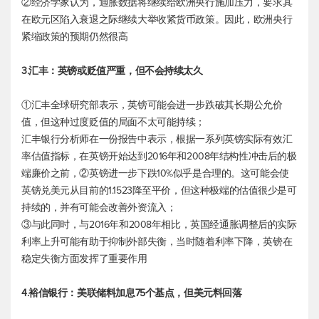
②经济学家认为，通胀数据将继续给欧洲央行施加压力，要求其
在欧元区陷入衰退之际继续大举收紧货币政策。因此，欧洲央行
紧缩政策的预期仍然很高
3.汇丰：英镑或贬值严重，但不会持续太久
①汇丰全球研究部表示，英镑可能会进一步跌破其长期公允价
值，但这种过度贬值的局面不太可能持续；
汇丰银行分析师在一份报告中表示，根据一系列英镑实际有效汇
率估值指标，在英镑开始达到2016年和2008年结构性冲击后的极
端廉价之前，②英镑进一步下跌10%似乎是合理的。这可能会使
英镑兑美元
从目前的1.1523降至平价，但这种极端的估值很少是可
持续的，并有可能会改善外资流入；
③与此同时，与2016年和2008年相比，英国经通胀调整后的实际
利率上升可能有助于抑制外部失衡，当时随着利率下降，英镑在
稳定失衡方面发挥了重要作用
4.裕信银行：美联储料加息75个基点，但美元料回落