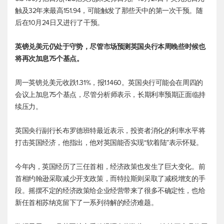
触及32年来最高151.94，可能触发了那些天中的第一次干预。随
后在10月24日又进行了干预。
英镑兑美元
仍处于守势，尽管市场预测英国央行本周晚些时候也
将再次加息75个基点。
周一
英镑兑美元
收跌1.31%，报1.1460。英国央行可能会在周四的
会议上加息75个基点，尽管分析师表示，长期利率预期正面临持
续压力。
英国央行副行长布罗德班特最近表示，投资者消化的利率水平将
打击英国经济，他指出，他对英国能否实现“软着陆”表示怀疑。
今年内，英国经历了三任首相，经济政策也发生了巨大变化。前
首相约翰逊采取减少开支政策，而特拉斯则采取了减税增支的手
段。摇摆不定的经济政策给企业经营带来了很多不确定性，也给
新任首相苏纳克留下了一系列待解的经济难题。