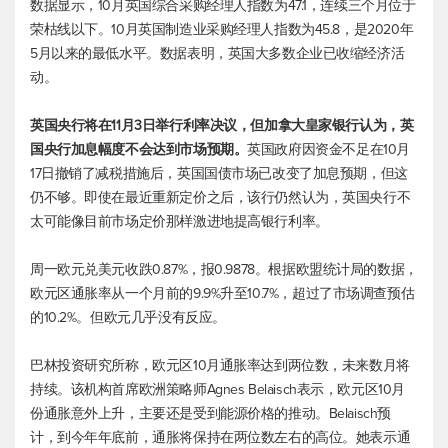
数据显示，10月英国综合采购经理人指数为47.1，连续三个月位于
荣枯线以下。10月英国制造业采购经理人指数为45.8，是2020年
5月以来的最低水平。数据表明，英国大多数企业已收缩经济活
动。
英国央行将在11月3日举行利率决议，但加拿大皇家银行认为，英
国央行加息幅度不会达到市场预期。
英国政府因资金不足在10月
17日撤销了减税措施后，英国国债市场已改变了加息预期，但这
仍不够。即使在最近重新定价之后，该行仍然认为，英国央行不
太可能像目前市场定价那样激进地提高银行利率。
周一
欧元兑美元
收跌0.87%，报0.9878。根据欧盟统计局的数据，
欧元区通胀率从一个月前的9.9%升至10.7%，超过了市场调查预估
的10.2%。但欧元几乎没有反应。
巴林投资研究所称，欧元区10月通胀率达到两位数，未来数月将
持续。该机构首席欧洲策略师Agnes Belaisch表示，欧元区10月
份通胀意外上升，主要还是受到能源价格的推动。Belaisch预
计，到今年年底前，通胀将保持在两位数左右的高位。她表示通