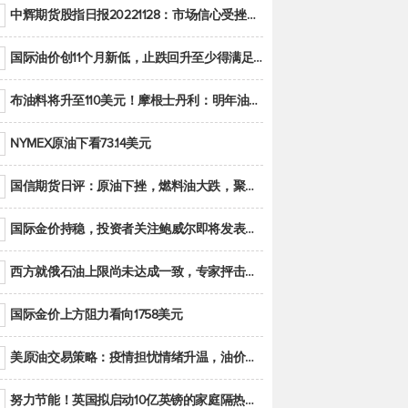
中辉期货股指日报20221128：市场信心受挫，股指全线回调
国际油价创11个月新低，止跌回升至少得满足二大条件之一
布油料将升至110美元！摩根士丹利：明年油市面临七大不确定性
NYMEX原油下看73.14美元
国信期货日评：原油下挫，燃料油大跌，聚烯烃谨慎回调
国际金价持稳，投资者关注鲍威尔即将发表的讲话
西方就俄石油上限尚未达成一致，专家抨击限价是无用功
国际金价上方阻力看向1758美元
美原油交易策略：疫情担忧情绪升温，油价跌创年内新低
努力节能！英国拟启动10亿英镑的家庭隔热工程 减少能源消耗