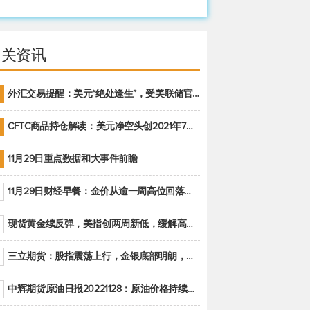
相关资讯
外汇交易提醒：美元“绝处逢生”，受美联储官员鹰派讲话支撑
CFTC商品持仓解读：美元净空头创2021年7月以来最大，黄金期货投机性净多头头寸减少
11月29日重点数据和大事件前瞻
11月29日财经早餐：金价从逾一周高位回落，美联储官员重申鹰派立场推动美元回升
现货黄金续反弹，美指创两周新低，缓解高通胀美国须治本
三立期货：股指震荡上行，金银底部明朗，原油偏弱走势(20221128收评)
中辉期货原油日报20221128：原油价格持续下降，市场关注OPEC+新一轮产能政策