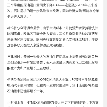
三个季度的原油进口量同比下降4.3%——这是至少2014年以来首
次。石油需求的进一步风险来自欧洲，因为欧洲大陆“可能在今年
冬天进入衰退。”
标准普尔全球调查显示，由于生活成本上升使消费者保持谨慎并
削弱需求，欧元区可能会进入衰退，其10月份商业活动以近两年
来最快的速度收缩。欧洲央行政策制定者也支持继续加息，即使
这会将欧元区推入衰退并激起政治怨恨。
与此同时，美国一些最大的石油生产商就在上周美国石油出口升
至创纪录水平时发出警告，表示美国最大的页岩气田二叠纪盆地
的生产力和产量增长正在放缓。
但两位石油输出国组织(OPEC)的消息人士称，尽管可再生能源和
电动汽车使用增加，但在周一发布的展望中，预计该组织将坚信
石油需求还能再增长十年。
小时图上看，NYMEX原油自89.79美元开启下行iii浪走势，下方支