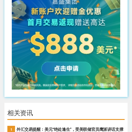
相关资讯
外汇交易提醒：美元“绝处逢生”，受美联储官员鹰派讲话支撑
1