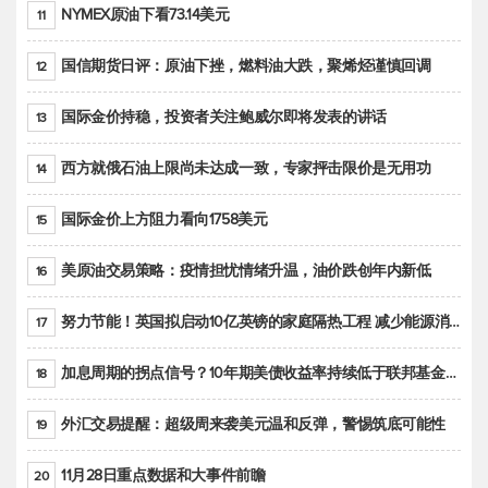
NYMEX原油下看73.14美元
11
国信期货日评：原油下挫，燃料油大跌，聚烯烃谨慎回调
12
国际金价持稳，投资者关注鲍威尔即将发表的讲话
13
西方就俄石油上限尚未达成一致，专家抨击限价是无用功
14
国际金价上方阻力看向1758美元
15
美原油交易策略：疫情担忧情绪升温，油价跌创年内新低
16
努力节能！英国拟启动10亿英镑的家庭隔热工程 减少能源消耗
17
加息周期的拐点信号？10年期美债收益率持续低于联邦基金利率目标区间
18
外汇交易提醒：超级周来袭美元温和反弹，警惕筑底可能性
19
11月28日重点数据和大事件前瞻
20