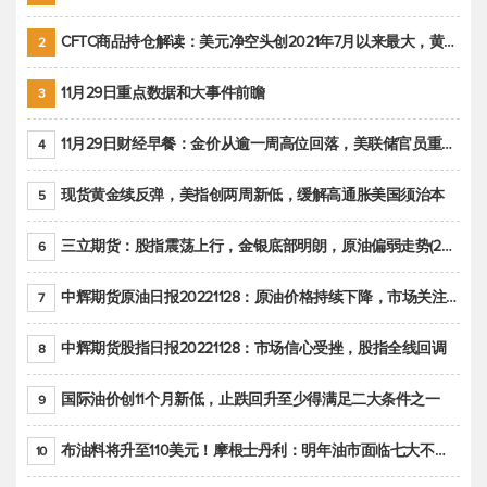
CFTC商品持仓解读：美元净空头创2021年7月以来最大，黄金期货投机性净多头头寸减少
2
11月29日重点数据和大事件前瞻
3
11月29日财经早餐：金价从逾一周高位回落，美联储官员重申鹰派立场推动美元回升
4
现货黄金续反弹，美指创两周新低，缓解高通胀美国须治本
5
三立期货：股指震荡上行，金银底部明朗，原油偏弱走势(20221128收评)
6
中辉期货原油日报20221128：原油价格持续下降，市场关注OPEC+新一轮产能政策
7
中辉期货股指日报20221128：市场信心受挫，股指全线回调
8
国际油价创11个月新低，止跌回升至少得满足二大条件之一
9
布油料将升至110美元！摩根士丹利：明年油市面临七大不确定性
10