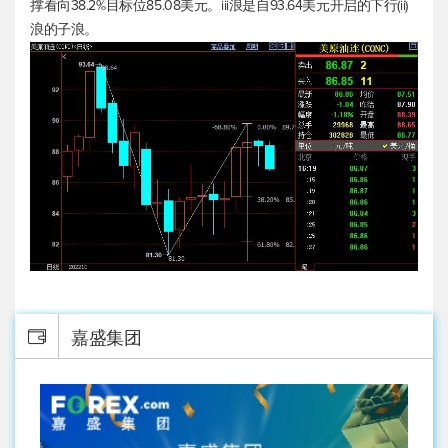
撑看向38.2%目标位85.08美元。iii浪是自93.64美元开启的下行(ii)
浪的子浪。
嘉盛集团