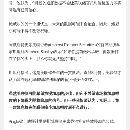
号。他认为，9月份的通胀数据不会让美联储官员对价格压力即将
降温有任何信心。
鲍威尔的另一个担忧是，未来的数据可能不会配合。因此，鲍威
尔可能不得不改弦易辙。
阿默斯特皮尔庞特证券(Amherst Pierpont Securities)的首席经济学
家斯坦利(Stephen Stanley)表示:“如果你提前做出承诺，但数据打
在了你的头上，那么你就无法坚持到底。”
斯坦利指出，这是美联储全年的一贯做法。直到3月份，美联储才
认为其终端利率(即基准利率的峰值)不会升至3%以上。
虽然美联储可能希望放慢加息的步伐，但它不希望市场将加息幅
度的下降视为即将降息的信号。但一些分析师认为，实际上，第
一次降息将在美联储缩小加息幅度后不久进行。
Pingle称，他预计堪萨斯城联储主席乔治将支持放慢加息步伐。