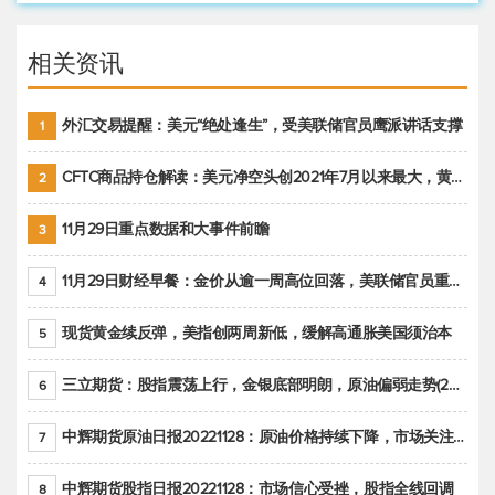
相关资讯
外汇交易提醒：美元“绝处逢生”，受美联储官员鹰派讲话支撑
1
CFTC商品持仓解读：美元净空头创2021年7月以来最大，黄金期货投机性净多头头寸减少
2
11月29日重点数据和大事件前瞻
3
11月29日财经早餐：金价从逾一周高位回落，美联储官员重申鹰派立场推动美元回升
4
现货黄金续反弹，美指创两周新低，缓解高通胀美国须治本
5
三立期货：股指震荡上行，金银底部明朗，原油偏弱走势(20221128收评)
6
中辉期货原油日报20221128：原油价格持续下降，市场关注OPEC+新一轮产能政策
7
中辉期货股指日报20221128：市场信心受挫，股指全线回调
8