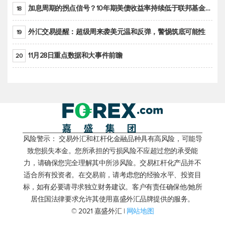
加息周期的拐点信号？10年期美债收益率持续低于联邦基金利率目标区间
18
外汇交易提醒：超级周来袭美元温和反弹，警惕筑底可能性
19
11月28日重点数据和大事件前瞻
20
风险警示： 交易外汇和杠杆化金融品种具有高风险，可能导
致您损失本金。您所承担的亏损风险不应超过您的承受能
力，请确保您完全理解其中所涉风险。交易杠杆化产品并不
适合所有投资者。在交易前，请考虑您的经验水平、投资目
标，如有必要请寻求独立财务建议。客户有责任确保他/她所
居住国法律要求允许其使用嘉盛外汇品牌提供的服务。
© 2021 嘉盛外汇 |
网站地图