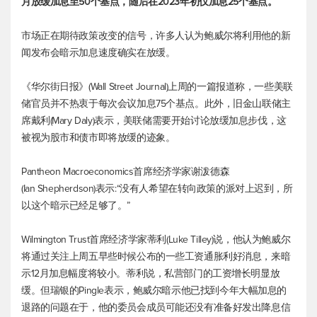
月放缓加息至50个基点，随后在2023年初仅加息25个基点。
市场正在期待政策改变的信号，许多人认为鲍威尔将利用他的新
闻发布会暗示加息速度确实在放缓。
《华尔街日报》(Wall Street Journal)上周的一篇报道称，一些美联
储官员并不热衷于每次会议加息75个基点。此外，旧金山联储主
席戴利(Mary Daly)表示，美联储需要开始讨论放缓加息步伐，这
被视为股市和债市即将放缓的迹象。
Pantheon Macroeconomics首席经济学家谢泼德森
(Ian Shepherdson)表示:“没有人希望在转向政策的派对上迟到，所
以这个暗示已经足够了。”
Wilmington Trust首席经济学家蒂利(Luke Tilley)说，他认为鲍威尔
将通过关注上周五早些时候公布的一些工资通胀利好消息，来暗
示12月加息幅度将较小。蒂利说，私营部门的工资增长明显放
缓。但瑞银的Pingle表示，鲍威尔暗示他已找到今年大幅加息的
退路的问题在于，他的委员会成员可能还没有准备好发出降息信