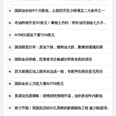
国际油价创11个月新低，止跌回升至少得满足二大条件之一
9
布油料将升至110美元！摩根士丹利：明年油市面临七大不确定性
10
NYMEX原油下看73.14美元
11
国信期货日评：原油下挫，燃料油大跌，聚烯烃谨慎回调
12
国际金价持稳，投资者关注鲍威尔即将发表的讲话
13
西方就俄石油上限尚未达成一致，专家抨击限价是无用功
14
国际金价上方阻力看向1758美元
15
美原油交易策略：疫情担忧情绪升温，油价跌创年内新低
16
努力节能！英国拟启动10亿英镑的家庭隔热工程 减少能源消耗
17