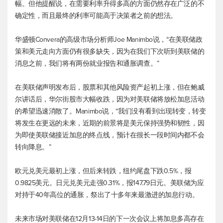
幅。但他提醒说，在需要利率升得多高的方面仍然存在广泛的不
确定性，而且最终的利率可能高于决策者之前的想法。
华盛顿Convera的高级市场分析师Joe Manimbo说，“在美联储政
策和美元走向方面仍有很多缺失，因为在我们下次听到美联储的
消息之前，我们将有两份就业报告和通胀调查。”
在美联储声明发布后，股票和其他风险资产起初上涨，但在鲍威
尔讲话后，华尔街股市大幅收跌，因为对美联储将放松加息活动
的希望迅速消散了。Manimbo说，“我们没有看到出现转变，转变
将发生在更远的未来，近期的前景将是美元保持强势和韧性，因
为即使美联储接近加息的终点线，预计在很长一段时间内都不会
转向降息。”
欧元兑美元
最初上涨，但后来转跌，纽约尾盘下跌0.5%，报
0.9825美元。日元兑美元走强0.31%，报147.79日元。美联储为应
对持于40年高位的通胀，祭出了十多年来最激进的加息行动。
未来市场对美联储在12月13-14日的下一次会议上将加息多高存在