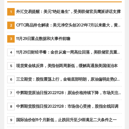
外汇交易提醒：美元“绝处逢生”，受美联储官员鹰派讲话支撑
1
CFTC商品持仓解读：美元净空头创2021年7月以来最大，黄金期货投机性净多头头寸减少
2
11月29日重点数据和大事件前瞻
3
11月29日财经早餐：金价从逾一周高位回落，美联储官员重申鹰派立场推动美元回升
4
现货黄金续反弹，美指创两周新低，缓解高通胀美国须治本
5
三立期货：股指震荡上行，金银底部明朗，原油偏弱走势(20221128收评)
6
中辉期货原油日报20221128：原油价格持续下降，市场关注OPEC+新一轮产能政策
7
中辉期货股指日报20221128：市场信心受挫，股指全线回调
8
国际油价创11个月新低，止跌回升至少得满足二大条件之一
9