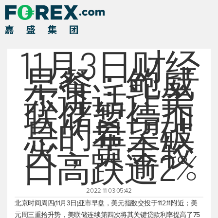
11月3日财经
早餐：鲍威
尔讲话让美
联储暂停加
息的希望破
灭，黄金较
日高跌逾2%
2022-11-03 05:42
北京时间周四(11月3日)亚市早盘，
美元指数
交投于112.11附近；美
元周三重拾升势，美联储连续第四次将其关键贷款利率提高了75