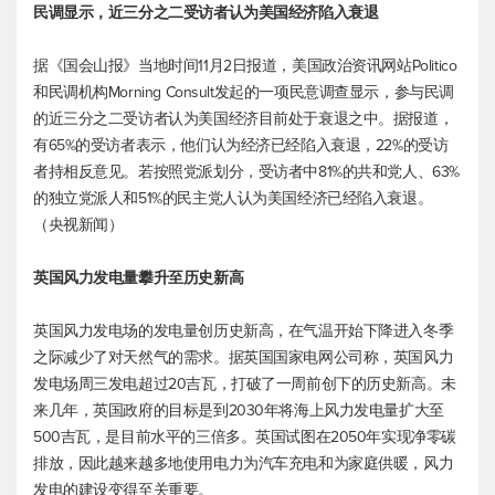
民调显示，近三分之二受访者认为美国经济陷入衰退
据《国会山报》当地时间11月2日报道，美国政治资讯网站Politico
和民调机构Morning Consult发起的一项民意调查显示，参与民调
的近三分之二受访者认为美国经济目前处于衰退之中。据报道，
有65%的受访者表示，他们认为经济已经陷入衰退，22%的受访
者持相反意见。若按照党派划分，受访者中81%的共和党人、63%
的独立党派人和51%的民主党人认为美国经济已经陷入衰退。
（央视新闻）
英国风力发电量攀升至历史新高
英国风力发电场的发电量创历史新高，在气温开始下降进入冬季
之际减少了对天然气的需求。据英国国家电网公司称，英国风力
发电场周三发电超过20吉瓦，打破了一周前创下的历史新高。未
来几年，英国政府的目标是到2030年将海上风力发电量扩大至
500吉瓦，是目前水平的三倍多。英国试图在2050年实现净零碳
排放，因此越来越多地使用电力为汽车充电和为家庭供暖，风力
发电的建设变得至关重要。