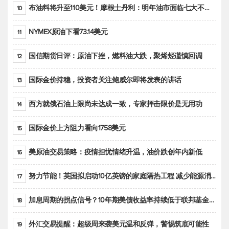
布油料将升至110美元！摩根士丹利：明年油市面临七大不确定性
10
NYMEX原油下看73.14美元
11
国信期货日评：原油下挫，燃料油大跌，聚烯烃谨慎回调
12
国际金价持稳，投资者关注鲍威尔即将发表的讲话
13
西方就俄石油上限尚未达成一致，专家抨击限价是无用功
14
国际金价上方阻力看向1758美元
15
美原油交易策略：疫情担忧情绪升温，油价跌创年内新低
16
努力节能！英国拟启动10亿英镑的家庭隔热工程 减少能源消耗
17
加息周期的拐点信号？10年期美债收益率持续低于联邦基金利率目标区间
18
外汇交易提醒：超级周来袭美元温和反弹，警惕筑底可能性
19