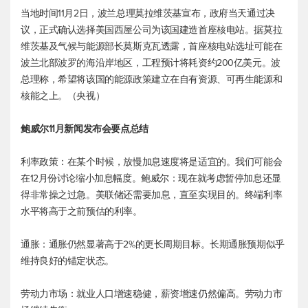
当地时间11月2日，波兰总理莫拉维茨基宣布，政府当天通过决
议，正式确认选择美国西屋公司为该国建造首座核电站。据莫拉
维茨基及气候与能源部长莫斯克瓦透露，首座核电站选址可能在
波兰北部波罗的海沿岸地区，工程预计将耗资约200亿美元。波
总理称，希望将该国的能源政策建立在自有资源、可再生能源和
核能之上。（央视）
鲍威尔11月新闻发布会要点总结
利率政策：在某个时候，放慢加息速度将是适宜的。我们可能会
在12月份讨论缩小加息幅度。鲍威尔：现在就考虑暂停加息还显
得非常操之过急。美联储还需要加息，直至实现目的。终端利率
水平将高于之前预估的利率。
通胀：通胀仍然显著高于2%的更长周期目标。长期通胀预期似乎
维持良好的锚定状态。
劳动力市场：就业人口增速稳健，薪资增速仍然偏高。劳动力市