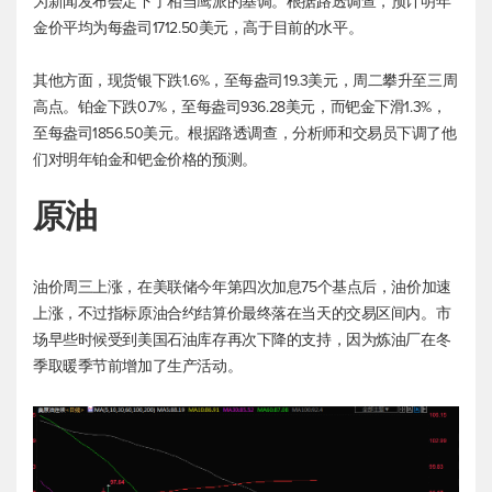
为新闻发布会定下了相当鹰派的基调。根据路透调查，预计明年
金价平均为每盎司1712.50美元，高于目前的水平。
其他方面，现货银下跌1.6%，至每盎司19.3美元，周二攀升至三周
高点。铂金下跌0.7%，至每盎司936.28美元，而钯金下滑1.3%，
至每盎司1856.50美元。根据路透调查，分析师和交易员下调了他
们对明年铂金和钯金价格的预测。
原油
油价周三上涨，在美联储今年第四次加息75个基点后，油价加速
上涨，不过指标原油合约结算价最终落在当天的交易区间内。市
场早些时候受到美国石油库存再次下降的支持，因为炼油厂在冬
季取暖季节前增加了生产活动。