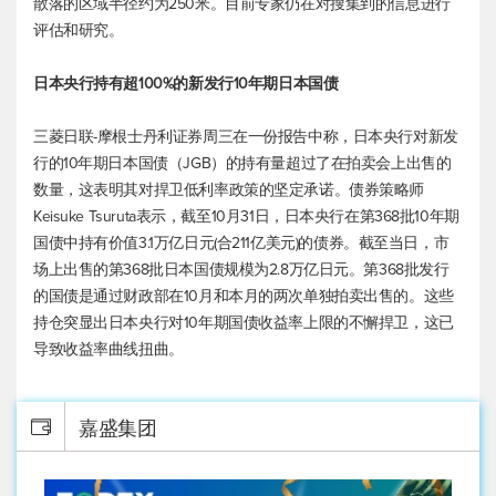
散落的区域半径约为250米。目前专家仍在对搜集到的信息进行
评估和研究。
日本央行持有超100%的新发行10年期日本国债
三菱日联-摩根士丹利证券周三在一份报告中称，日本央行对新发
行的10年期日本国债（JGB）的持有量超过了在拍卖会上出售的
数量，这表明其对捍卫低利率政策的坚定承诺。债券策略师
Keisuke Tsuruta表示，截至10月31日，日本央行在第368批10年期
国债中持有价值3.1万亿日元(合211亿美元)的债券。截至当日，市
场上出售的第368批日本国债规模为2.8万亿日元。第368批发行
的国债是通过财政部在10月和本月的两次单独拍卖出售的。这些
持仓突显出日本央行对10年期国债收益率上限的不懈捍卫，这已
导致收益率曲线扭曲。
嘉盛集团