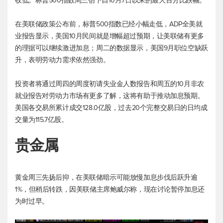
收低。
标普500
指数周三创下自10月7日以来的最大百分比跌幅。
在美联储政策公布前，
标普500
指数已经小幅走低，ADP全美就
业报告显示，美国10月民间就是增幅超过预期，让美联储有更多
的理据可以继续激进加息；周二的数据显示，美国9月职位空缺跃
升，表明劳动力需求依然强劲。
投资者将通过周四的周度初请失业金人数报告和周五的10月非农
就业报告对劳动力市场有更多了解，这将有助于推动加息预期。
美国各交易所累计成交128.0亿股，过去20个完整交易日的日均成
交量为115.7亿股。
贵金属
黄金周三先扬后抑，在美联储暗示可能放慢加息步伐后跃升逾
1%，但稍后转跌，因美联储主席鲍威尔称，现在讨论暂停加息还
为时过早。