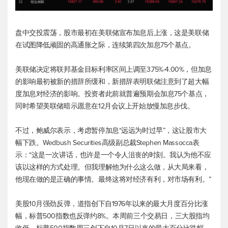
盘中交投震荡，股市最初在美联储宣布加息后上涨，这是美联储
在试图降低顽固的高通胀之际，连续第四次加息75个基点。
美联储决定将联邦基金目标利率区间上调至3.75%-4.00%，但加息
的影响最初被新的措辞所缓和，新措辞表明联储注意到了超大幅
度加息对经济的影响。投资者此前就普遍预期会加息75个基点，
同时希望美联储暗示愿意在12月会议上开始放慢加息步伐。
不过，鲍威尔表示，考虑暂停加息“远远为时过早”，这让股市大
幅下跌。Wedbush Securities高级副总裁Stephen Massocca表
示：“这是一次讲话，也许是一个令人沮丧的时刻。我认为他不应
该以这样的方式处理。但我理解他为什么这么做，从大局来看，
他现在做的是正确的事情。最终这将对经济有利，对市场有利。”
美股10月强劲反弹，道指创下自1976年以来的最大月度百分比涨
幅，
标普500
指数也反弹约8%。本周前三个交易日，三大股指均