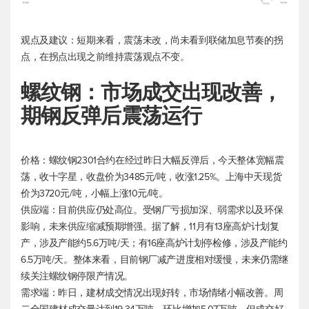
观点及建议：短期来看，震荡未改，尚未看到联储加息节奏的拐
点，在拐点出现之前维持震荡观点不变。
螺纹钢：市场成交出现改善，
期钢反弹后震荡运行
价格：螺纹钢2301合约在经过昨日大幅反弹后，今天整体宽幅震
荡，收十字星，收盘价为3485元/吨，收涨1.25%。上海中天现货
价为3720元/吨，小幅上涨10元/吨。
供应端：目前供应仍处高位。受钢厂亏损加深、弱需求以及环保
影响，未来供应缩减预期增强。据了解，11月有13座高炉计划复
产，涉及产能约5.6万吨/天；有16座高炉计划停检修，涉及产能约
6.5万吨/天。整体来看，目前钢厂减产进度相对缓慢，未来仍需继
续关注螺纹钢停限产情况。
需求端：昨日，建材成交情况出现好转，市场情绪小幅改善。周