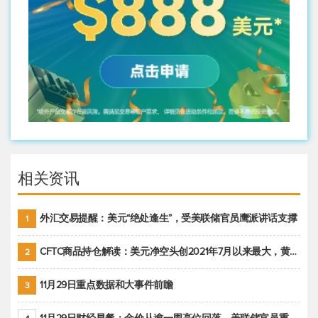
相关资讯
外汇交易提醒：美元“绝处逢生”，受美联储官员鹰派讲话支撑
1
CFTC商品持仓解读：美元净空头创2021年7月以来最大，黄金期货投机性净多头头寸减少
2
11月29日重点数据和大事件前瞻
3