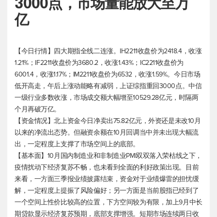
3000点，市场量能放大至万
亿
【今日行情】四大期指全线二连涨。IH2211收盘价为2418.4，收涨
1.21%；IF2211收盘价为3680.2，收涨1.43%；IC2211收盘价为
6001.4，收涨1.17%；IM2211收盘价为6532，收涨1.59%。今日市场
低开高走，午后上涨动能略有减弱，上证综指重回3000点。中信
一级行业多数收涨，市场成交额大幅增至10529.28亿元，时隔两
个月再破万亿。
【资金情况】北上资金今日净卖出75.82亿元，外资还是未改10月
以来的净流出态势。但融资余额在10月回调当中并未出现大幅流
出，一定程度上支撑了市场空间上的底部。
【基本面】10月国内制造业和非制造业PMI双双落入荣枯线之下，
疫情扰动下经济复苏不畅，也未看到全面的利好政策出现。目前
来看，一方面三季报业绩披露结束，资金对于业绩爆雷的担忧缓
解，一定程度上提振了风险偏好；另一方面是当前股指已经到了
一个空间上性价比较高的位置，下方空间较为有限，加上9月中长
期贷款显示经济复苏预期，底部支撑增强。短期市场连续两日收