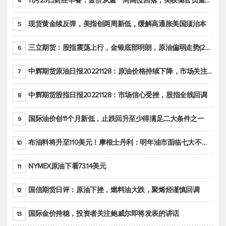
11月29日财经早餐：金价从逾一周高位回落，美联储官员重申鹰派立场推动美元回升
4
现货黄金续反弹，美指创两周新低，缓解高通胀美国须治本
5
三立期货：股指震荡上行，金银底部明朗，原油偏弱走势(20221128收评)
6
中辉期货原油日报20221128：原油价格持续下降，市场关注OPEC+新一轮产能政策
7
中辉期货股指日报20221128：市场信心受挫，股指全线回调
8
国际油价创11个月新低，止跌回升至少得满足二大条件之一
9
布油料将升至110美元！摩根士丹利：明年油市面临七大不确定性
10
NYMEX原油下看73.14美元
11
国信期货日评：原油下挫，燃料油大跌，聚烯烃谨慎回调
12
国际金价持稳，投资者关注鲍威尔即将发表的讲话
13