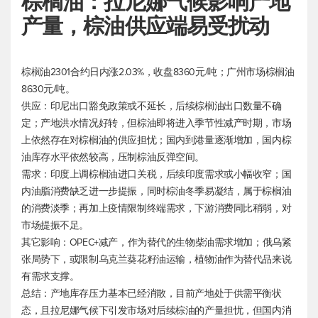
棕榈油：拉尼娜气候影响产地
产量，棕油供应端易受扰动
棕榈油2301合约日内涨2.03%，收盘8360元/吨；广州市场棕榈油
8630元/吨。
供应：印尼出口豁免政策或不延长，后续棕榈油出口数量不确
定；产地洪水情况好转，但棕油即将进入季节性减产时期，市场
上依然存在对棕榈油的供应担忧；国内到港量逐渐增加，国内棕
油库存水平依然较高，压制棕油反弹空间。
需求：印度上调棕榈油进口关税，后续印度需求或小幅收窄；国
内油脂消费缺乏进一步提振，同时棕油冬季易凝结，属于棕榈油
的消费淡季；再加上疫情限制终端需求，下游消费同比稍弱，对
市场提振不足。
其它影响：OPEC+减产，作为替代的生物柴油需求增加；俄乌紧
张局势下，或限制乌克兰葵花籽油运输，植物油作为替代品来说
有需求支撑。
总结：产地库存压力基本已经消散，目前产地处于供需平衡状
态，且拉尼娜气候下引发市场对后续棕油的产量担忧，但国内消