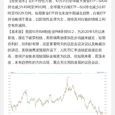
【投资需求】在ETF持仓方面，10月31日全球最大黄金ETF—SPDR
持仓减少1.45吨至919.12吨，全球最大白银ETF—SLV持仓减少2.87
吨至15029.72吨。短期黄金ETF持仓未改中期减仓趋势，白银ETF
持仓略强于黄金，以阶段性反弹为主，使得其对白银的情绪上利
空有所减弱。
【基本面】美国10月ISM制造业PMI录得50.2，为2020年5月以来
新低，接近下破荣枯线，美联储离放缓加息步伐越来越近，短期
存利好，但利好有限，还是要看明天的议息会议决议以及鲍威尔
的讲话。美联储鹰派预期升温下，人民币汇率连续贬值接近前
高，使得沪金银表现较国际金银更为抗跌。但短期来看，震荡未
改，未有趋势性的方向出现，重点关注周四凌晨的议息会议。