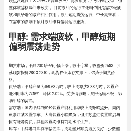
观点及建议：因OPEC上调世界石油需求预测，油价小幅反弹，但
整体震荡格局并未改变， 目前原油的运行主逻辑依旧是需求端疲
软和供给端的减产相互作用，原油短期震荡运行。中长期来看，
在需求的影响下预计原油维持偏弱运行态势。
甲醇: 需求端疲软，甲醇短期
偏弱震荡走势
期货市场，甲醇2301合约小幅上涨，收十字星，收盘价2563。江
苏现货报价2800-2810，现货在低库存支撑下，强势于期货价
格。
供给端：甲醇产量为159.63万吨，较上周减少3.38万吨，装置产
能利用率为77.16%，环比-2.02%。受疫情影响，局部运输不畅，影
响甲醇的贸易。
需求端：国内甲醇制烯烃装置产能利用率较上周微幅提升。周内
虽浙江某装置停车、大唐装置小幅降负，但江苏盛虹装置重启与
恒有能源提负，其他装置均维持前期水平生产。
库存：甲醇港口库存窄幅去库，周期船只卸货速度良好，少数船