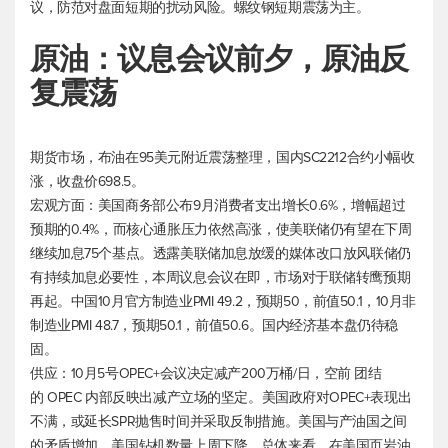
议，防范对盘面短期的扰动风险。螺纹钢短期震荡为主。
原油：议息会议前夕，原油反
复震荡
期货市场，布油在95美元附近震荡整理，国内SC2212合约小幅收
涨，收盘价698.5。
宏观方面：美国商务部公布9月消费者支出增长0.6%，增幅超过
预期的0.4%，而核心通胀压力依然高涨，使美联储仍有望在下周
继续加息75个基点。透露美联储加息放缓的媒体改口放风联储仍
有持续加息必要性，本周议息会议在即，市场对于联储转鹰预期
再起。中国10月官方制造业PMI 49.2，预期50，前值50.1，10月非
制造业PMI 48.7，预期50.1，前值50.6。国内经济基本盘仍待稳
固。
供应：10月5号OPEC+会议决定减产200万桶/日，空前 团结
的 OPEC 内部反映出减产立场的坚定。美国政府对OPEC+表现出
不满，或延长SPR抛售时间并采取反制措施。美国与产油国之间
的矛盾增加。美国钻机数量上周下降，总体来看，在美国页岩油