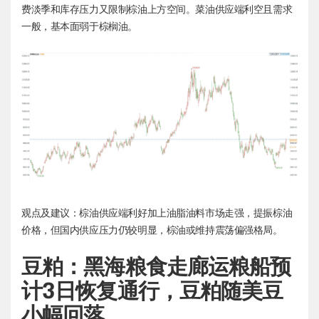
费淡季和库存压力又限制棕油上方空间。菜油供应端利空且需求
一般，基本面弱于棕榈油。
观点及建议：棕油供应端利好加上油脂油料市场走强，提振棕油
价格，但国内供应压力仍较明显，棕油或维持震荡偏强格局。
豆粕：黑海粮食走廊运粮船预
计3日恢复通行，豆粕随美豆
小幅回落