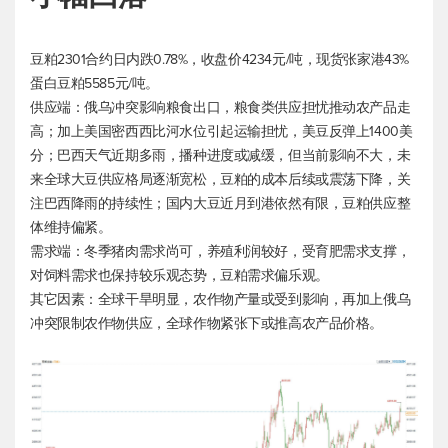
豆粕2301合约日内跌0.78%，收盘价4234元/吨，现货张家港43%
蛋白豆粕5585元/吨。
供应端：俄乌冲突影响粮食出口，粮食类供应担忧推动农产品走
高；加上美国密西西比河水位引起运输担忧，美豆反弹上1400美
分；巴西天气近期多雨，播种进度或减缓，但当前影响不大，未
来全球大豆供应格局逐渐宽松，豆粕的成本后续或震荡下降，关
注巴西降雨的持续性；国内大豆近月到港依然有限，豆粕供应整
体维持偏紧。
需求端：冬季猪肉需求尚可，养殖利润较好，受育肥需求支撑，
对饲料需求也保持较乐观态势，豆粕需求偏乐观。
其它因素：全球干旱明显，农作物产量或受到影响，再加上俄乌
冲突限制农作物供应，全球作物紧张下或推高农产品价格。