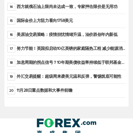
西方就俄石油上限尚未达成一致，专家抨击限价是无用功
14
国际金价上方阻力看向1758美元
15
美原油交易策略：疫情担忧情绪升温，油价跌创年内新低
16
努力节能！英国拟启动10亿英镑的家庭隔热工程 减少能源消耗
17
加息周期的拐点信号？10年期美债收益率持续低于联邦基金利率目标区间
18
外汇交易提醒：超级周来袭美元温和反弹，警惕筑底可能性
19
11月28日重点数据和大事件前瞻
20