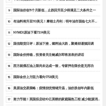
国际油价创11个月新低，止跌回升至少得满足二大条件之一
9
布油料将升至110美元！摩根士丹利：明年油市面临七大不确定性
10
NYMEX原油下看73.14美元
11
国信期货日评：原油下挫，燃料油大跌，聚烯烃谨慎回调
12
国际金价持稳，投资者关注鲍威尔即将发表的讲话
13
西方就俄石油上限尚未达成一致，专家抨击限价是无用功
14
国际金价上方阻力看向1758美元
15
美原油交易策略：疫情担忧情绪升温，油价跌创年内新低
16
努力节能！英国拟启动10亿英镑的家庭隔热工程 减少能源消耗
17