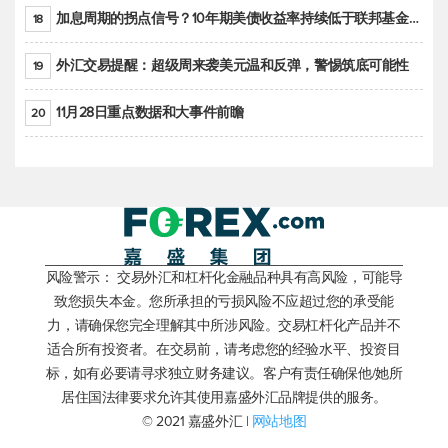
加息周期的拐点信号？10年期美债收益率持续低于联邦基金利率目标区间
18
外汇交易提醒：超级周来袭美元温和反弹，警惕筑底可能性
19
11月28日重点数据和大事件前瞻
20
风险警示： 交易外汇和杠杆化金融品种具有高风险，可能导
致您损失本金。您所承担的亏损风险不应超过您的承受能
力，请确保您完全理解其中所涉风险。交易杠杆化产品并不
适合所有投资者。在交易前，请考虑您的经验水平、投资目
标，如有必要请寻求独立财务建议。客户有责任确保他/她所
居住国法律要求允许其使用嘉盛外汇品牌提供的服务。
© 2021 嘉盛外汇 |
网站地图