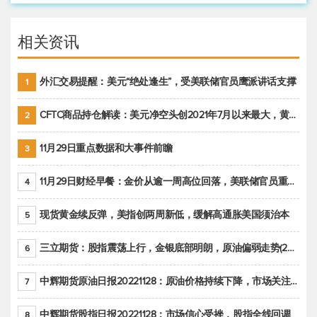
相关资讯
外汇交易提醒：美元“绝处逢生”，受美联储官员鹰派讲话支撑
1
CFTC商品持仓解读：美元净空头创2021年7月以来最大，黄金期货投机性净多头头寸减少
2
11月29日重点数据和大事件前瞻
3
11月29日财经早餐：金价从逾一周高位回落，美联储官员重申鹰派立场推动美元回升
4
现货黄金续反弹，美指创两周新低，缓解高通胀美国须治本
5
三立期货：股指震荡上行，金银底部明朗，原油偏弱走势(20221128收评)
6
中辉期货原油日报20221128：原油价格持续下降，市场关注OPEC+新一轮产能政策
7
中辉期货股指日报20221128：市场信心受挫，股指全线回调
8