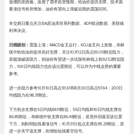
放缓防疫措施，改善了需求前景预期，给油价提供支撑。技术面
看涨信号有所增加，油价有望向上突破近期的震荡区间。
本交易日重点关注EIA原油库存系列数据、ADP就业数据、美联储
利率决议。
日线级别：
震荡上涨；MACD金叉运行，KDJ金叉向上发散，布林
线中轨给油价提供良好支撑，关注10月12日高点90.05附近阻力，
若能顶破该阻力，则油价有望进一步试探布林线上轨92.52附近阻
力，100日均线阻力也在该位置附近，可以作为中线走势的重要
参考。
进一步阻力参考10月10日高点93.61和8月30日高点97.64；200日
均线阻力在98.31附近。
下方初步支撑在5日均线88.19附近，55日均线和10日均线支撑在
86.85附近，布林线中轨支撑在86.48附近，若意外回落至该位置
下方，则削弱短线看涨信号；10月31日低点支撑在85.29附近，若
进一步失守该支撑，则增加短线看空信号。