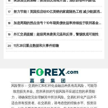
美原油交易策略：疫情担忧情绪升温，油价跌创年内新低
16
努力节能！英国拟启动10亿英镑的家庭隔热工程 减少能源消耗
17
加息周期的拐点信号？10年期美债收益率持续低于联邦基金利率目标区间
18
外汇交易提醒：超级周来袭美元温和反弹，警惕筑底可能性
19
11月28日重点数据和大事件前瞻
20
风险警示： 交易外汇和杠杆化金融品种具有高风险，可能导
致您损失本金。您所承担的亏损风险不应超过您的承受能
力，请确保您完全理解其中所涉风险。交易杠杆化产品并不
适合所有投资者。在交易前，请考虑您的经验水平、投资目