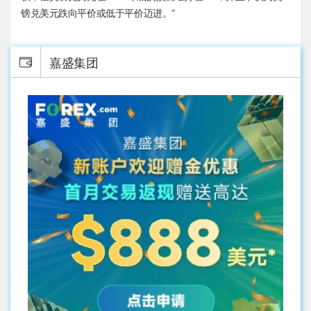
镑兑美元
跌向平价或低于平价迈进。”
嘉盛集团