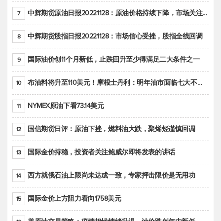
中辉期货原油日报20221128：原油价格持续下降，市场关注OPEC+新一轮产能政策
7
中辉期货股指日报20221128：市场信心受挫，股指全线回调
8
国际油价创11个月新低，止跌回升至少得满足二大条件之一
9
布油料将升至110美元！摩根士丹利：明年油市面临七大不确定性
10
NYMEX原油下看73.14美元
11
国信期货日评：原油下挫，燃料油大跌，聚烯烃谨慎回调
12
国际金价持稳，投资者关注鲍威尔即将发表的讲话
13
西方就俄石油上限尚未达成一致，专家抨击限价是无用功
14
国际金价上方阻力看向1758美元
15