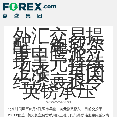
外汇交易提
醒：鲍威尔
重申鹰派立
场美元持续
上涨，英国
经济衰退令
英镑承压
2022-11-04 08:03
北京时间周五(11月4日)亚市早盘，
美元指数
微跌，目前交投于
112.99附近。美元兑主要货币周四上涨，此前美联储主席鲍威尔表