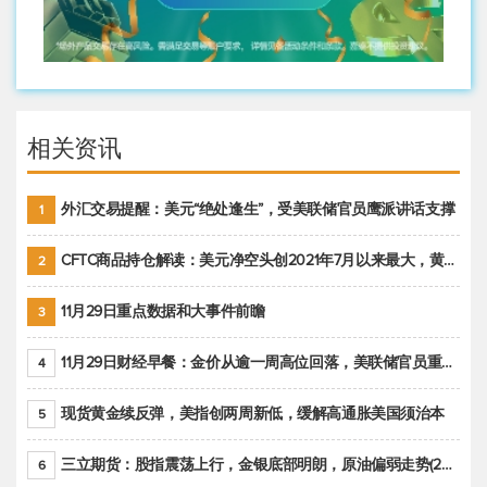
相关资讯
外汇交易提醒：美元“绝处逢生”，受美联储官员鹰派讲话支撑
1
CFTC商品持仓解读：美元净空头创2021年7月以来最大，黄金期货投机性净多头头寸减少
2
11月29日重点数据和大事件前瞻
3
11月29日财经早餐：金价从逾一周高位回落，美联储官员重申鹰派立场推动美元回升
4
现货黄金续反弹，美指创两周新低，缓解高通胀美国须治本
5
三立期货：股指震荡上行，金银底部明朗，原油偏弱走势(20221128收评)
6