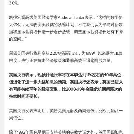
3.6%。
凯投宏观高级美国经济学家Andrew Hunter表示：“这样的数字仍
太强劲，无法改变美联储的紧缩计划，不过我们认为平均时薪数
据将显示薪资增长进一步逐步放缓，调查显示薪资增长还有下降
的空间。”
周四英国央行将利率从2.25%提高到3%，为1989年以来最大加息
幅度，央行正在抗击经济放缓和通胀高烧不退这两股力量。
英国央行表示，现预计通胀率将在本季达到11%左右的40年高位，
但淡化了进一步大幅加息的预期。英国央行还表示，英国已进入
有可能持续两年的经济衰退，比2008-09年金融危机期间那次的
持续时间还要长。
英国央行发表声明后，
英镑兑美元
触及两周最低，兑欧元触及一
周低位。
除了1992年黑色星期三支持英镑的失败尝试之外，英国周四加息