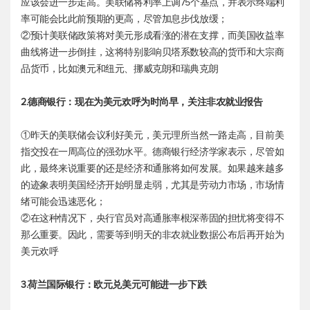
应该会进一步走高。美联储将利率上调75个基点，并表示终端利
率可能会比此前预期的更高，尽管加息步伐放缓；
②预计美联储政策将对美元形成看涨的潜在支撑，而美国收益率
曲线将进一步倒挂，这将特别影响贝塔系数较高的货币和大宗商
品货币，比如澳元和纽元、挪威克朗和瑞典克朗
2.德商银行：现在为美元欢呼为时尚早，关注非农就业报告
①昨天的美联储会议利好美元，美元理所当然一路走高，目前美
指交投在一周高位的强劲水平。德商银行经济学家表示，尽管如
此，最终来说重要的还是经济和通胀将如何发展。如果越来越多
的迹象表明美国经济开始明显走弱，尤其是劳动力市场，市场情
绪可能会迅速恶化；
②在这种情况下，央行官员对高通胀率根深蒂固的担忧将变得不
那么重要。因此，需要等到明天的非农就业数据公布后再开始为
美元欢呼
3.荷兰国际银行：
欧元兑美元
可能进一步下跌