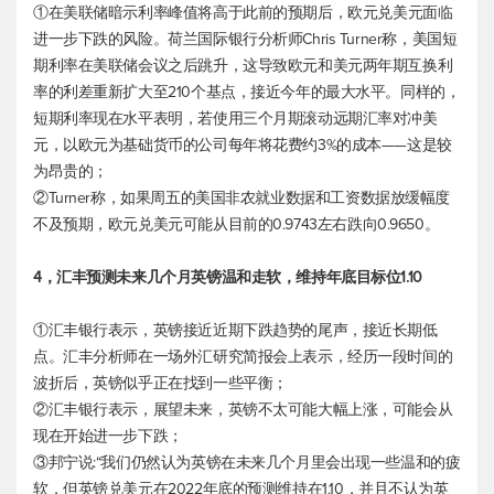
①在美联储暗示利率峰值将高于此前的预期后，
欧元兑美元
面临
进一步下跌的风险。荷兰国际银行分析师Chris Turner称，美国短
期利率在美联储会议之后跳升，这导致欧元和美元两年期互换利
率的利差重新扩大至210个基点，接近今年的最大水平。同样的，
短期利率现在水平表明，若使用三个月期滚动远期汇率对冲美
元，以欧元为基础货币的公司每年将花费约3%的成本——这是较
为昂贵的；
②Turner称，如果周五的美国非农就业数据和工资数据放缓幅度
不及预期，
欧元兑美元
可能从目前的0.9743左右跌向0.9650。
4，汇丰预测未来几个月英镑温和走软，维持年底目标位1.10
①汇丰银行表示，英镑接近近期下跌趋势的尾声，接近长期低
点。汇丰分析师在一场外汇研究简报会上表示，经历一段时间的
波折后，英镑似乎正在找到一些平衡；
②汇丰银行表示，展望未来，英镑不太可能大幅上涨，可能会从
现在开始进一步下跌；
③邦宁说:“我们仍然认为英镑在未来几个月里会出现一些温和的疲
软，但
英镑兑美元
在2022年底的预测维持在1.10，并且不认为
英