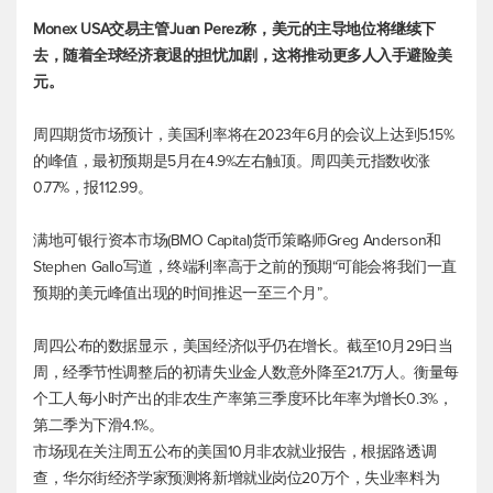
Monex USA交易主管Juan Perez称，美元的主导地位将继续下
去，随着全球经济衰退的担忧加剧，这将推动更多人入手避险美
元。
周四期货市场预计，美国利率将在2023年6月的会议上达到5.15%
的峰值，最初预期是5月在4.9%左右触顶。周四
美元指数
收涨
0.77%，报112.99。
满地可银行资本市场(BMO Capital)货币策略师Greg Anderson和
Stephen Gallo写道，终端利率高于之前的预期“可能会将我们一直
预期的美元峰值出现的时间推迟一至三个月”。
周四公布的数据显示，美国经济似乎仍在增长。截至10月29日当
周，经季节性调整后的初请失业金人数意外降至21.7万人。衡量每
个工人每小时产出的非农生产率第三季度环比年率为增长0.3%，
第二季为下滑4.1%。
市场现在关注周五公布的美国10月非农就业报告，根据路透调
查，华尔街经济学家预测将新增就业岗位20万个，失业率料为