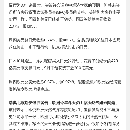
幅度为33年来最大。决策符合调查中经济学家的预期，但并未获
得所有央行货币政策委员会(MPC)委员的支持。英镑和大多数主要
货币一样，周四兑美元已经处于劣势。周四
英镑兑美元
收跌
2.07%，报1.1153。
周四
美元兑日元
收涨0.24%，报148.27。交易员继续关注日本当局
的任何进一步干预行动，以支撑被打击的日元。
日本10月通过一系列秘密买入日元的行动，花费了创纪录的428
亿美元来支撑日元，9月干预花费了近200亿美元。
周四
欧元兑美元
收跌0.67%，报0.9748。能源危机和欧元区经济衰
退风险令欧元持续承压。
瑞典北欧斯安银行警告，欧洲今年冬天仍面临天然气短缺问题。
该行表示，即使欧洲天然气库存接近饱和，但假设消费水平与历
史平均水平一致，欧洲每小时还缺少270太瓦的天然气供应，令
其过冬艰难。寒冷的天气会使情况进一步恶化。假如今冬的情况