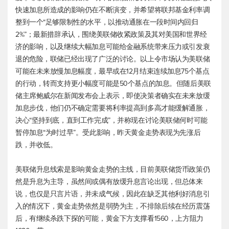
快速加息所造成的影响仍在不断演变，并希望将联邦基金利率调
整到一个“足够限制性的水平，以推动通胀在一段时间内回归
2%”；最新措辞承认，围绕美联储收紧政策及其对美国和世界经
济的影响，以及继续大幅加息可能给金融系统带来压力或引发衰
退的危险，联储已经出现了广泛的讨论。以上令市场认为美联储
可能在未来放慢加息幅度，最早或在12月结束连续加息75个基点
的行动，转而支持更小幅度可能是50个基点的加息。但随后美联
储主席鲍威尔在新闻发布会上表示，即使决策者确实在未来放缓
加息步伐，他们仍不确定需要将利率提高到多高才能缓解通胀，
决心“坚持到底，直到工作完成”，并称现在讨论美联储何时可能
暂停加息“为时过早”。受此影响，昨天黄金走势表现为先涨后
跌，并收低。
美联储升息线索是影响黄金走势的主线，目前美联储货币政策仍
然是升息为主导，虽然间或偶有放缓升息言论出现，但总体来
说，也仅是只言片语，并未成气候，因此在缺乏其他利好消息引
入的情况下，黄金走势依然是弱势为主，不排除后续在经历震荡
后，有继续杀跌下探的可能，黄金下方支撑看1560，上方阻力