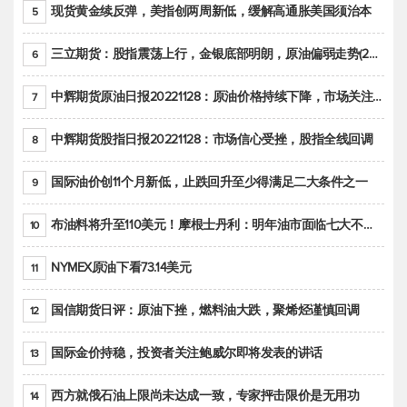
现货黄金续反弹，美指创两周新低，缓解高通胀美国须治本
5
三立期货：股指震荡上行，金银底部明朗，原油偏弱走势(20221128收评)
6
中辉期货原油日报20221128：原油价格持续下降，市场关注OPEC+新一轮产能政策
7
中辉期货股指日报20221128：市场信心受挫，股指全线回调
8
国际油价创11个月新低，止跌回升至少得满足二大条件之一
9
布油料将升至110美元！摩根士丹利：明年油市面临七大不确定性
10
NYMEX原油下看73.14美元
11
国信期货日评：原油下挫，燃料油大跌，聚烯烃谨慎回调
12
国际金价持稳，投资者关注鲍威尔即将发表的讲话
13
西方就俄石油上限尚未达成一致，专家抨击限价是无用功
14