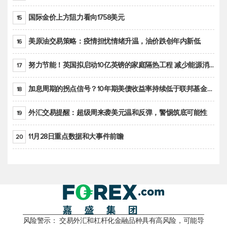
国际金价上方阻力看向1758美元
15
美原油交易策略：疫情担忧情绪升温，油价跌创年内新低
16
努力节能！英国拟启动10亿英镑的家庭隔热工程 减少能源消耗
17
加息周期的拐点信号？10年期美债收益率持续低于联邦基金利率目标区间
18
外汇交易提醒：超级周来袭美元温和反弹，警惕筑底可能性
19
11月28日重点数据和大事件前瞻
20
风险警示： 交易外汇和杠杆化金融品种具有高风险，可能导