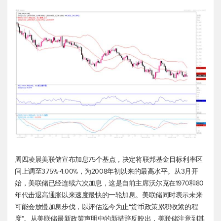
周四凌晨美联储宣布加息75个基点，决定将联邦基金目标利率区
间上调至3.75%-4.00%，为2008年初以来的最高水平。从3月开
始，美联储已经连续六次加息，这是自前主席沃尔克在1970和80
年代击退高通胀以来速度最快的一轮加息。美联储同时表示未来
可能会放慢加息步伐，以评估迄今为止“货币政策累积收紧的程
度”。从美联储最新政策声明中的新措辞反映出，美联储注意到其