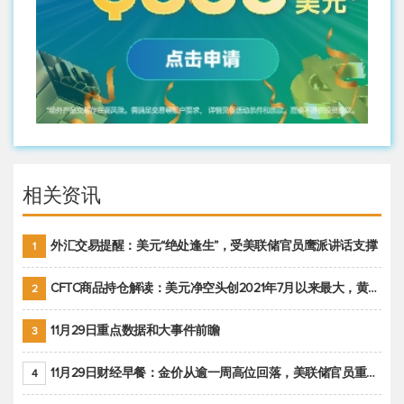
相关资讯
外汇交易提醒：美元“绝处逢生”，受美联储官员鹰派讲话支撑
1
CFTC商品持仓解读：美元净空头创2021年7月以来最大，黄金期货投机性净多头头寸减少
2
11月29日重点数据和大事件前瞻
3
11月29日财经早餐：金价从逾一周高位回落，美联储官员重申鹰派立场推动美元回升
4