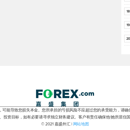
18
19
20
险，可能导致您损失本金。您所承担的亏损风险不应超过您的承受能力，请确
、投资目标，如有必要请寻求独立财务建议。客户有责任确保他/她所居住
© 2021 嘉盛外汇 |
网站地图