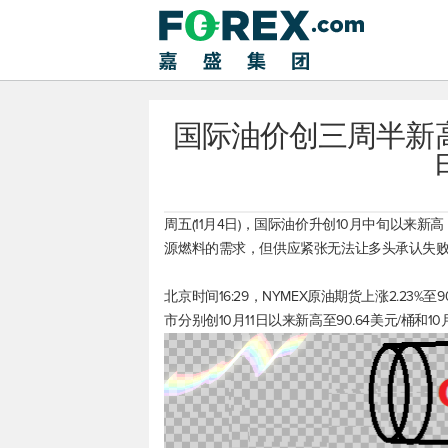
国际油价创三周半新
周五(11月4日)，国际油价升创10月中旬以
源燃料的需求，但供应紧张无法让多头承认失
北京时间16:29，NYMEX原油期货上涨2.23%至90
市分别创10月11日以来新高至90.64美元/桶和1