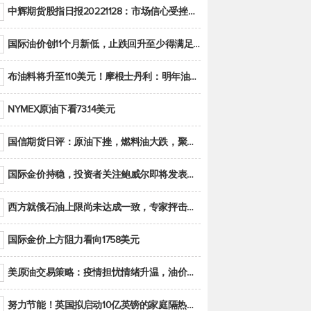
中辉期货股指日报20221128：市场信心受挫，股指全线回调
国际油价创11个月新低，止跌回升至少得满足二大条件之一
布油料将升至110美元！摩根士丹利：明年油市面临七大不确定性
NYMEX原油下看73.14美元
国信期货日评：原油下挫，燃料油大跌，聚烯烃谨慎回调
国际金价持稳，投资者关注鲍威尔即将发表的讲话
西方就俄石油上限尚未达成一致，专家抨击限价是无用功
国际金价上方阻力看向1758美元
美原油交易策略：疫情担忧情绪升温，油价跌创年内新低
努力节能！英国拟启动10亿英镑的家庭隔热工程 减少能源消耗