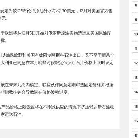
8
定为较ICE
布伦特原油
升水每桶1.70美元，12月对美国官方售
美元。
9
于欧洲将从12月5日开始对俄罗斯原油实施禁运且美国原油库
10
支撑。
11
，以确保欧盟和美国有效限制莫斯科石油出口，又不至于扼杀全
澳大利亚已同意在本月晚些时候敲定俄罗斯石油价格上限时设定
12
13
应该在未来几周内确定。联盟伙伴同意定期审查固定价格并根据
某些指数挂钩会导致潜在价格波动过度。
14
油产品价格上限设置将在不削减供应的情况下挤压俄罗斯石油收
15
国家运送石油。
16
17