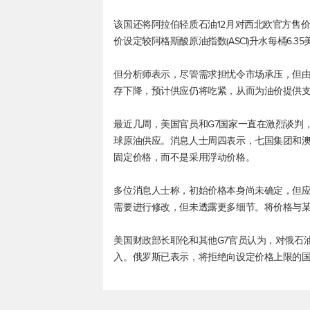
该国还将阿拉伯轻质石油12月对西北欧官方售价设
价设定较阿格斯酸原油指数(ASCI)升水每桶6.35
但分析师表示，尽管需求担忧令市场承压，但由
存下降，预计供应仍将吃紧，从而为油价提供
最近几周，美国官员和G7国家一直在激烈谈判
球原油供应。消息人士周四表示，七国集团和
固定价格，而不是采用浮动价格。
多位消息人士称，初始价格本身尚未确定，但
需要进行修改，但未透露更多细节。将价格与
美国财政部长耶伦和其他G7官员认为，对俄石
入。俄罗斯已表示，将拒绝向设定价格上限的