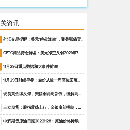
相关资讯
外汇交易提醒：美元“绝处逢生”，受美联储官员鹰派讲话支撑
CFTC商品持仓解读：美元净空头创2021年7月以来最大，黄金期货投机性净多头头寸减少
11月29日重点数据和大事件前瞻
11月29日财经早餐：金价从逾一周高位回落，美联储官员重申鹰派立场推动美元回升
现货黄金续反弹，美指创两周新低，缓解高通胀美国须治本
三立期货：股指震荡上行，金银底部明朗，原油偏弱走势(20221128收评)
中辉期货原油日报20221128：原油价格持续下降，市场关注OPEC+新一轮产能政策