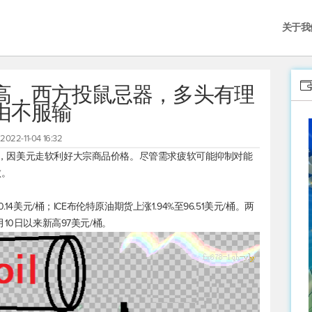
关于我
高，西方投鼠忌器，多头有理
由不服输
2022-11-04 16:32
来新高，因美元走软利好大宗商品价格。尽管需求疲软可能抑制对能
败。
.14美元/桶；ICE
布伦特原油
期货上涨1.94%至96.51美元/桶。两
0月10日以来新高97美元/桶。