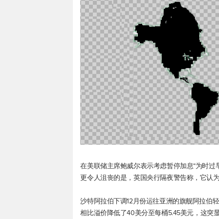
在美联储主席鲍威尔表示考虑暂停加息“为时过
更令人沮丧的是，英国央行隔夜警告称，它认
沙特阿拉伯下调12月份运往亚洲的旗舰阿拉伯轻
相比溢价降低了40美分至每桶5.45美元，这突