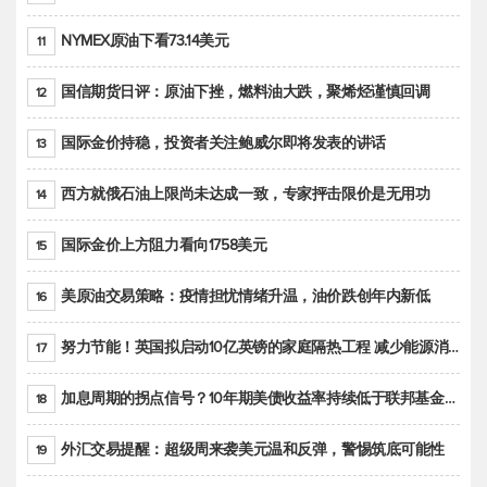
NYMEX原油下看73.14美元
11
国信期货日评：原油下挫，燃料油大跌，聚烯烃谨慎回调
12
国际金价持稳，投资者关注鲍威尔即将发表的讲话
13
西方就俄石油上限尚未达成一致，专家抨击限价是无用功
14
国际金价上方阻力看向1758美元
15
美原油交易策略：疫情担忧情绪升温，油价跌创年内新低
16
努力节能！英国拟启动10亿英镑的家庭隔热工程 减少能源消耗
17
加息周期的拐点信号？10年期美债收益率持续低于联邦基金利率目标区间
18
外汇交易提醒：超级周来袭美元温和反弹，警惕筑底可能性
19