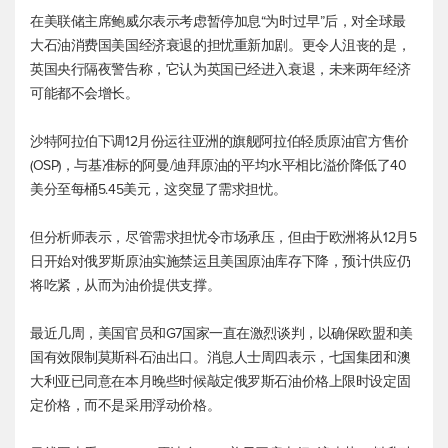
在美联储主席鲍威尔表示考虑暂停加息“为时过早”后，对全球最
大石油消费国美国经济衰退的担忧重新加剧。更令人沮丧的是，
英国央行隔夜警告称，它认为英国已经进入衰退，未来两年经济
可能都不会增长。
沙特阿拉伯下调12月份运往亚洲的旗舰阿拉伯轻质原油官方售价
(OSP)，与基准标的阿曼/迪拜原油的平均水平相比溢价降低了40
美分至每桶5.45美元，这突显了需求担忧。
但分析师表示，尽管需求担忧令市场承压，但由于欧洲将从12月5
日开始对俄罗斯原油实施禁运且美国原油库存下降，预计供应仍
将吃紧，从而为油价提供支撑。
最近几周，美国官员和G7国家一直在激烈谈判，以确保欧盟和美
国有效限制莫斯科石油出口。消息人士周四表示，七国集团和澳
大利亚已同意在本月晚些时候敲定俄罗斯石油价格上限时设定固
定价格，而不是采用浮动价格。