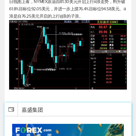
日线图上看，NYMEX原油自81.30美元开启上行iii浪走势，料升破
61.8%目标位92.05美元，并进一步上摸76.4%目标位94.58美元。iii
浪是自76.25美元开启的上行(i)浪的子浪。
嘉盛集团