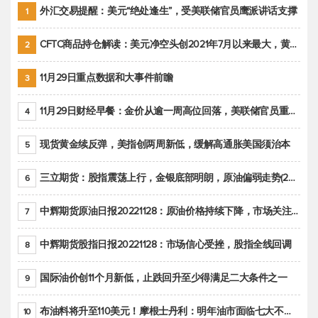
外汇交易提醒：美元“绝处逢生”，受美联储官员鹰派讲话支撑
1
CFTC商品持仓解读：美元净空头创2021年7月以来最大，黄金期货投机性净多头头寸减少
2
11月29日重点数据和大事件前瞻
3
11月29日财经早餐：金价从逾一周高位回落，美联储官员重申鹰派立场推动美元回升
4
现货黄金续反弹，美指创两周新低，缓解高通胀美国须治本
5
三立期货：股指震荡上行，金银底部明朗，原油偏弱走势(20221128收评)
6
中辉期货原油日报20221128：原油价格持续下降，市场关注OPEC+新一轮产能政策
7
中辉期货股指日报20221128：市场信心受挫，股指全线回调
8
国际油价创11个月新低，止跌回升至少得满足二大条件之一
9
布油料将升至110美元！摩根士丹利：明年油市面临七大不确定性
10