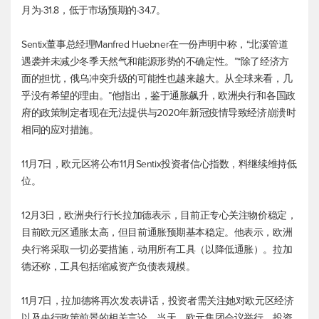
月为-31.8，低于市场预期的-34.7。
Sentix董事总经理Manfred Huebner在一份声明中称，“北溪管道
遇袭并未减少冬季天然气和能源形势的不确定性。”“除了经济方
面的担忧，俄乌冲突升级的可能性也越来越大。从全球来看，几
乎没有希望的理由。”他指出，鉴于通胀飙升，欧洲央行和各国政
府的政策制定者现在无法提供与2020年新冠疫情导致经济崩溃时
相同的应对措施。
11月7日，欧元区将公布11月Sentix投资者信心指数，料继续维持低
位。
12月3日，欧洲央行行长拉加德表示，目前正专心关注物价稳定，
目前欧元区通胀太高，但目前通胀预期基本稳定。他表示，欧洲
央行将采取一切必要措施，动用所有工具（以降低通胀）。拉加
德还称，工具包括缩减资产负债表规模。
11月7日，拉加德将再次发表讲话，投资者需关注她对欧元区经济
以及央行政策前景的相关言论。当天，欧元集团会议举行，投资