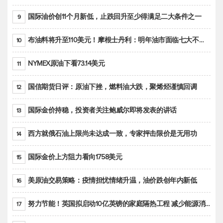
国际油价创11个月新低，止跌回升至少得满足二大条件之一
9
布油料将升至110美元！摩根士丹利：明年油市面临七大不确定性
10
NYMEX原油下看73.14美元
11
国信期货日评：原油下挫，燃料油大跌，聚烯烃谨慎回调
12
国际金价持稳，投资者关注鲍威尔即将发表的讲话
13
西方就俄石油上限尚未达成一致，专家抨击限价是无用功
14
国际金价上方阻力看向1758美元
15
美原油交易策略：疫情担忧情绪升温，油价跌创年内新低
16
努力节能！英国拟启动10亿英镑的家庭隔热工程 减少能源消耗
17