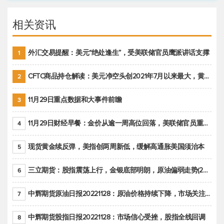
相关资讯
外汇交易提醒：美元“绝处逢生”，受美联储官员鹰派讲话支撑
1
CFTC商品持仓解读：美元净空头创2021年7月以来最大，黄金期货投机性净多头头寸减少
2
11月29日重点数据和大事件前瞻
3
11月29日财经早餐：金价从逾一周高位回落，美联储官员重申鹰派立场推动美元回升
4
现货黄金续反弹，美指创两周新低，缓解高通胀美国须治本
5
三立期货：股指震荡上行，金银底部明朗，原油偏弱走势(20221128收评)
6
中辉期货原油日报20221128：原油价格持续下降，市场关注OPEC+新一轮产能政策
7
中辉期货股指日报20221128：市场信心受挫，股指全线回调
8