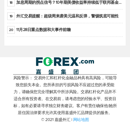
加息周期的拐点信号？10年期美债收益率持续低于联邦基金利率目标区间
18
外汇交易提醒：超级周来袭美元温和反弹，警惕筑底可能性
19
11月28日重点数据和大事件前瞻
20
风险警示： 交易外汇和杠杆化金融品种具有高风险，可能导
致您损失本金。您所承担的亏损风险不应超过您的承受能
力，请确保您完全理解其中所涉风险。交易杠杆化产品并不
适合所有投资者。在交易前，请考虑您的经验水平、投资目
标，如有必要请寻求独立财务建议。客户有责任确保他/她所
居住国法律要求允许其使用嘉盛外汇品牌提供的服务。
© 2021 嘉盛外汇 |
网站地图