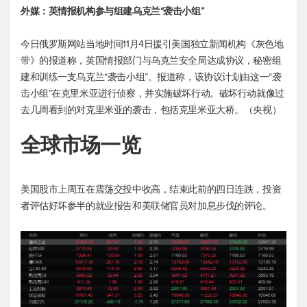
外媒：英情报机构参与组建乌克兰“袭击小组”
今日俄罗斯网站当地时间11月4日援引美国独立新闻机构《灰色地
带》的报道称，英国情报部门与乌克兰安全局达成协议，秘密组
建和训练一支乌克兰“袭击小组”。报道称，该协议计划由这一“袭
击小组”在克里米亚进行侦察，并实施破坏行动。破坏行动就像过
去几周看到的对克里米亚的袭击，包括克里米亚大桥。（央视）
全球市场一览
美国股市上周五在震荡交投中收高，结束此前的四日连跌，投资
者评估好坏参半的就业报告和美联储官员对加息步伐的评论。