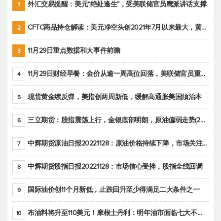
外汇交易提醒：美元“绝处逢生”，受美联储官员鹰派讲话支撑
1
CFTC商品持仓解读：美元净空头创2021年7月以来最大，黄金期货投机性净多头头寸减少
2
11月29日重点数据和大事件前瞻
3
11月29日财经早餐：金价从逾一周高位回落，美联储官员重申鹰派立场推动美元回升
4
现货黄金续反弹，美指创两周新低，缓解高通胀美国须治本
5
三立期货：股指震荡上行，金银底部明朗，原油偏弱走势(20221128收评)
6
中辉期货原油日报20221128：原油价格持续下降，市场关注OPEC+新一轮产能政策
7
中辉期货股指日报20221128：市场信心受挫，股指全线回调
8
国际油价创11个月新低，止跌回升至少得满足二大条件之一
9
布油料将升至110美元！摩根士丹利：明年油市面临七大不确定性
10