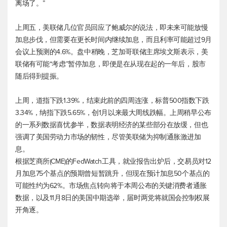
离场了。”
上周五，美联储几位官员回应了鲍威尔的说法，即未来可能放慢
加息步伐，但需要在更长时间内继续加息，而且利率可能超过9月
会议上预测的4.6%。盘中稍晚，芝加哥联储主席埃文斯表示，美
联储有可能“考虑”暂停加息，即便是在从现在起的一年后，股市
随后得到提振。
上周，道指下跌1.39%，结束此前的四周连涨，
标普500
指数下跌
3.34%，纳指下跌5.65%，创1月以来最大周线跌幅。上周稍早公布
的一系列数据喜忧参半，数据表明经济的某些部分在放缓，但也
强调了美国劳动力市场的韧性，尽管美联储为抑制通胀激进加
息。
根据芝商所(CME)的FedWatch工具，就业报告出炉后，交易员对12
月加息75个基点的预期曾短暂跳升，但现在预计加息50个基点的
可能性约为62%。市场焦点转向将于本周公布的关键消费者通胀
数据，以及11月8日的美国中期选举，届时两党将就国会控制权展
开角逐。