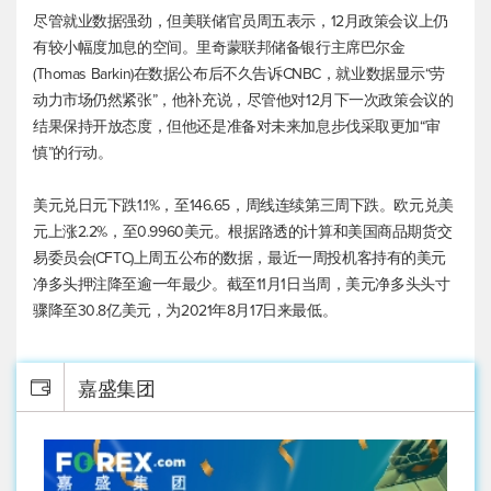
尽管就业数据强劲，但美联储官员周五表示，12月政策会议上仍
有较小幅度加息的空间。里奇蒙联邦储备银行主席巴尔金
(Thomas Barkin)在数据公布后不久告诉CNBC，就业数据显示“劳
动力市场仍然紧张”，他补充说，尽管他对12月下一次政策会议的
结果保持开放态度，但他还是准备对未来加息步伐采取更加“审
慎”的行动。
美元兑日元
下跌1.1%，至146.65，周线连续第三周下跌。
欧元兑美
元
上涨2.2%，至0.9960美元。根据路透的计算和美国商品期货交
易委员会(CFTC)上周五公布的数据，最近一周投机客持有的美元
净多头押注降至逾一年最少。截至11月1日当周，美元净多头头寸
骤降至30.8亿美元，为2021年8月17日来最低。
嘉盛集团