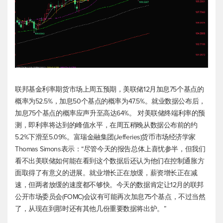
联邦基金利率期货市场上周五预期，美联储12月加息75个基点的
概率为52.5%，加息50个基点的概率为47.5%。就业数据公布后，
加息75个基点的概率应声升至高达64%。 对美联储终端利率的预
测，即利率将达到的峰值水平，在周五稍晚从数据公布前的约
5.2%下滑至5.09%。富瑞金融集团(Jefferies)货币市场经济学家
Thomas Simons表示：“尽管今天的报告总体上喜忧参半，但我们
看不出美联储如何能在看到这个数据后还认为他们在控制通胀方
面取得了有意义的进展。就业增长正在放缓，薪资增长正在减
速，但两者放缓的速度都不够快。今天的数据肯定让12月的联邦
公开市场委员会(FOMC)会议有可能再次加息75个基点，不过当然
了，从现在到那时还有其他几份重要数据将出炉。”