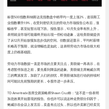
标普500
指数和纳斯达克指数盘中稍早均一度上涨2%，
道琼斯工
业
指数攀升1.9%，在受到密切关注的劳动力市场报告公布后，涨
幅收窄，甚至短暂出现下跌。报告显示，10月失业率有所上升，
表明就业市场可能最终开始出现一些松动迹象，这给美联储提供
了从12月开始放慢加息步伐的空间。但数据还显示，平均时薪增
长略高于预期，就业增幅也是如此，这表明劳动力市场在很大程
度上仍根基稳固。
劳动力市场数据一直是市场的主要关注点，美联储一再表示，在
考虑暂停加息之前，要先看到降温的迹象。美联储主席鲍威尔周
三的鹰派发言，加剧了人们的担忧，即美联储加息行动的持续时
间可能比先前预期的更长，令股市进一步承压。
TD Ameritrade首席交易策略师Shawn Cruz称：“这不是一份表明
加息效果开始显现的报告。你也许可以说这种走势部分归因于，
鲍威尔在会议上发言后，卖盘有点过头，所以也许卖家已经卖完