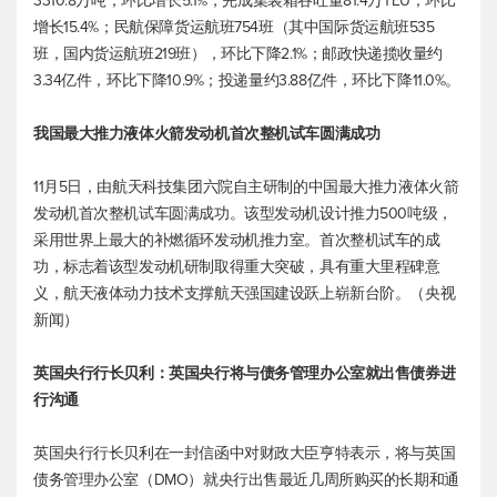
3310.8万吨，环比增长5.1%，完成集装箱吞吐量81.4万TEU，环比
增长15.4%；民航保障货运航班754班（其中国际货运航班535
班，国内货运航班219班），环比下降2.1%；邮政快递揽收量约
3.34亿件，环比下降10.9%；投递量约3.88亿件，环比下降11.0%。
我国最大推力液体火箭发动机首次整机试车圆满成功
11月5日，由航天科技集团六院自主研制的中国最大推力液体火箭
发动机首次整机试车圆满成功。该型发动机设计推力500吨级，
采用世界上最大的补燃循环发动机推力室。首次整机试车的成
功，标志着该型发动机研制取得重大突破，具有重大里程碑意
义，航天液体动力技术支撑航天强国建设跃上崭新台阶。（央视
新闻）
英国央行行长贝利：英国央行将与债务管理办公室就出售债券进
行沟通
英国央行行长贝利在一封信函中对财政大臣亨特表示，将与英国
债务管理办公室（DMO）就央行出售最近几周所购买的长期和通