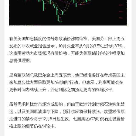
有关美国加息幅度的信号导致油价涨幅缩窄。美国劳工部上周五
发布的非农就业报告显示，10月失业率从9月的3.5%上升到3.7%，
这表明劳动力市场状况有所松动，可能为美联储转向较小幅度加
息提供理据。
里奇蒙联储总裁巴尔金上周五表示，他已经准备好在考虑美国未
来加息步伐方面采取更加“审慎的”行动，但表示，利率可能会在
更长时间内继续上升，并达到比之前预期更高的终端水平。
虽然需求担忧对市场造成影响，但由于欧洲计划对俄石油实施禁
运，以及美国原油库存下降，预计供应将保持紧张。欧盟对俄原
油进口的禁令将于12月5日起生效。七国集团(G7)对俄石油设置价
格上限的细节仍在讨论中。