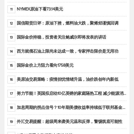
NYMEX原油下看73.14美元
11
国信期货日评：原油下挫，燃料油大跌，聚烯烃谨慎回调
12
国际金价持稳，投资者关注鲍威尔即将发表的讲话
13
西方就俄石油上限尚未达成一致，专家抨击限价是无用功
14
国际金价上方阻力看向1758美元
15
美原油交易策略：疫情担忧情绪升温，油价跌创年内新低
16
努力节能！英国拟启动10亿英镑的家庭隔热工程 减少能源消耗
17
加息周期的拐点信号？10年期美债收益率持续低于联邦基金利率目标区间
18
外汇交易提醒：超级周来袭美元温和反弹，警惕筑底可能性
19