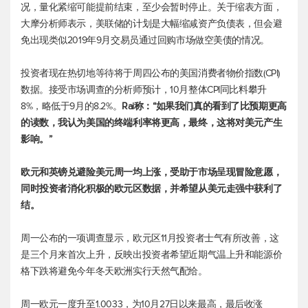
况，量化紧缩可能提前结束，至少会暂时停止。关于缩表方面，
大摩分析师表示，美联储的计划是大幅缩减资产负债表，但会避
免出现类似2019年9月交易员通过回购市场做空美债的情况。
投资者现在热切地等待将于周四公布的美国消费者物价指数(CPI)
数据。接受市场调查的分析师预计，10月整体CPI同比料攀升
8%，略低于9月的8.2%。
Rai称：“如果我们真的看到了比预期更高
的读数，我认为美国的终端利率将更高，最终，这将对美元产生
影响。”
欧元和英镑兑避险美元周一均上涨，受助于市场呈现冒险意愿，
同时投资者消化积极的欧元区数据，并希望从美元走强中获利了
结。
周一公布的一项调查显示，欧元区11月投资者士气有所改善，这
是三个月来首次上升，反映出投资者希望近期气温上升和能源价
格下跌将避免今年冬天欧洲实行天然气配给。
周一欧元一度升至1.0033，为10月27日以来最高，最后收涨