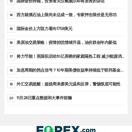
国际金价持稳，投资者关注鲍威尔即将发表的讲话
13
西方就俄石油上限尚未达成一致，专家抨击限价是无用功
14
国际金价上方阻力看向1758美元
15
美原油交易策略：疫情担忧情绪升温，油价跌创年内新低
16
努力节能！英国拟启动10亿英镑的家庭隔热工程 减少能源消耗
17
加息周期的拐点信号？10年期美债收益率持续低于联邦基金利率目标区间
18
外汇交易提醒：超级周来袭美元温和反弹，警惕筑底可能性
19
11月28日重点数据和大事件前瞻
20