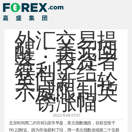
外汇交易提
醒：美元回
落，投资者
获利了结，
英国新一轮
示威限制英
镑涨幅
2022-11-08 07:51
北京时间周二(11月8日)亚市早盘，
美元指数
微跌，目前交投于
110.22附近。因为市场获利了结，周一
美元指数
连续第二个交易