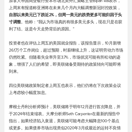
加拿大帝国商业银行资本市场北美外汇策略主管Bipan Rai表示，
上周末有报道称亚洲将在未来几个月内大幅调整新冠封控政策，
自那以来美元已下跌近2%，但周一美元的跌势更多可能归因于头
寸调整
。他称：“我认为市场真的有很多美元多头，现在只是在获
利了结。这是今天走势背后的原因。”
投资者也在评估上周五的美国就业报告，该报告显示，10月新增
26.1万个工作岗位，超过预期，时薪继续上升，这证明劳动力市场
仍然吃紧。但随着失业率升至3.7%，市场状况可能有所松动的迹
象，增强了人们的希望，即美联储备受期待的政策转向可能即将
到来。
四位美联储政策制定者上周五也表示，他们仍将在下次政策会议
上考虑较小幅度加息。
摩根士丹利分析师预计，美联储将于明年12月进行首次降息，并
于2024年结束缩表。大摩分析师Seth Carpenter在最新的报告中
指出，如果经济陷入衰退，美联储可能考虑大幅降息100个基点
或更多。如果债券市场出现类似2020年3月或最近的运转不良情