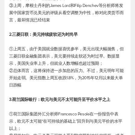
③上周，摩根士丹利的James Lord和Filip Denchev等分析师将发
展中国家货币兑美元的评级从看空调整为中性，称对此类货币而
言，最坏情况已经结束
2.三菱日联：美元持续疲软还为时尚早
①上周五，由于美国就业数据喜忧参半，美元出现大幅抛售，但
三菱日联金融集团表示，美元要持续走软还为时过早。数据显
示，美国失业率上升，但就业人数增幅也超过预期；
②总体而言，这将保持进一步加息的压力。不过，美元明年可能
开始走弱。
美元指数
上周五收跌1.8%，为2015年12月以来最大单
日跌幅
3.荷兰国际银行：欧元与美元不太可能升至平价水平之上
①荷兰国际集团外汇分析师Francesco Pesole在一份报告中表
示，欧元不太可能“在可持续的基础上”回升到与美元平价的水平
以上；