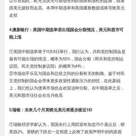
②尽管如此，
欧元兑美元
可能会受到防疫限制放松的提振，或者
因美元疲软而走高。本周中期选举和美国通胀数据或将导致美元
走软
4.澳新银行：美国中期选举若出现国会分裂情况，美元和股市可
能上涨
①美国中期选举将于11月8日举行，我行认为，共和党控制国会是
最有可能出现的情况，概率为55%，国会分裂（即共和党控制众
议院、民主党控制参议院）的概率为41%；
②市场似乎乐见与国会和总统之间的分裂有关的制衡。鉴于对民
主党控制的国会会带来更多政策性通胀压力的担忧，在此基础
上，我们也认为债券市场也会欢迎这种分裂。在中期选举之后，
美元和股市往往会在当月收高
5.瑞银：未来几个月
英镑兑美元
将逐步接近1.10
①瑞银经济学家认为，英国央行上周四宣布加息75个基点后，镑
美跌2%。英镑的下跌在一定程度上反映了政策声明中的鸽派观