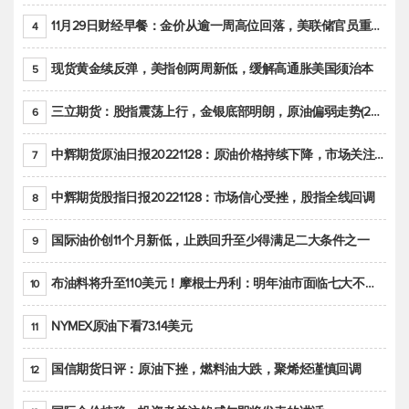
11月29日财经早餐：金价从逾一周高位回落，美联储官员重申鹰派立场推动美元回升
4
现货黄金续反弹，美指创两周新低，缓解高通胀美国须治本
5
三立期货：股指震荡上行，金银底部明朗，原油偏弱走势(20221128收评)
6
中辉期货原油日报20221128：原油价格持续下降，市场关注OPEC+新一轮产能政策
7
中辉期货股指日报20221128：市场信心受挫，股指全线回调
8
国际油价创11个月新低，止跌回升至少得满足二大条件之一
9
布油料将升至110美元！摩根士丹利：明年油市面临七大不确定性
10
NYMEX原油下看73.14美元
11
国信期货日评：原油下挫，燃料油大跌，聚烯烃谨慎回调
12