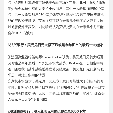
点，这表明利率峰值可能低于金融市场的定价。此外，9名货币政
策委员会成员中有两人支持小幅加息，其中一人希望加息50个基
点，另一人希望加息25个基点②英镑的脆弱也反映了英国充满挑
战的宏观经济环境。英国很有可能在未来几个季度陷入衰退，同
时通胀仍处于高位。因此瑞银认为
英镑兑美元
在未来几个月可能
会在1.10左右波动
6.法兴银行：
美元兑日元
大幅下跌或是今年汇市的最后一大趋势
①法国兴业银行策略师Olivier Korber认为，
美元兑日元
的大幅回
调可能是今年最后一个外汇市场大趋势。Korber在一份报告中写
道，随着我们越来越接近美联储调整政策，
美元兑日元
的新高似
乎是一种难以实现的情景；
②期权市场显示，
美元兑日元
无序下跌的可能性大于创新高的可
能性。期权定价反映了日本央行干预的风险，“但也反映了一旦市
场确信美国收益率已见顶，突然出现熊市趋势的可能性”。建议买
入
美元兑日元
3个月期期权
7.澳洲联储银行：
澳元兑美元
可能会跌至0.6300下方