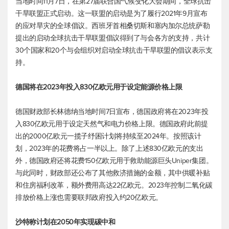
当地时间11月7日，在第27届联合国气候变化大会期间，全球抗击
干旱联盟正式启动。这一联盟的启动是为了履行2021年9月宣布
的应对旱灾的全球倡议。西班牙首相桑切斯和塞内加尔总统萨勒
提出的启动全球抗击干旱联盟倡议得到了与会各方的支持，共计
30个国家和20个与会组织对启动全球抗击干旱联盟的倡议表示支
持。
德国将在2023年投入830亿欧元用于设定能源价格上限
德国财政部长林德纳当地时间7日宣布，德国政府将在2023年投
入830亿欧元用于设定天然气和电力价格上限。德国政府此前提
出的2000亿欧元一揽子纾困计划将持续至2024年。按照该计
划，2023年的花费将占一半以上。除了上述830亿欧元的支出
外，德国政府还将花费150亿欧元用于救助能源巨头Uniper集团。
与此同时，财政部还公布了其他救济措施的金额，其中供暖补贴
和住房福利改革，额外费用高达22亿欧元。2023年控制二氧化碳
排放价格上涨也需要联邦政府投入约20亿欧元。
沙特称计划在2050年实现碳中和