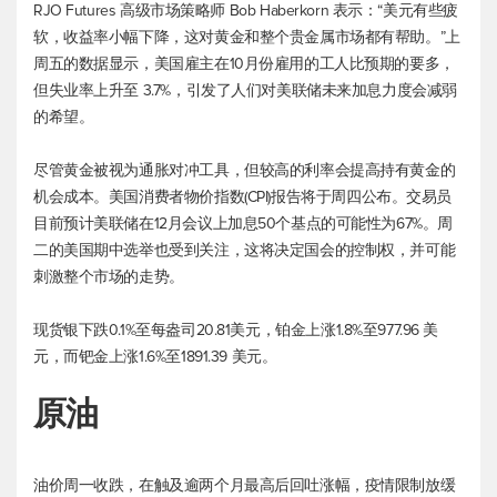
RJO Futures 高级市场策略师 Bob Haberkorn 表示：“美元有些疲
软，收益率小幅下降，这对黄金和整个贵金属市场都有帮助。”上
周五的数据显示，美国雇主在10月份雇用的工人比预期的要多，
但失业率上升至 3.7%，引发了人们对美联储未来加息力度会减弱
的希望。
尽管黄金被视为通胀对冲工具，但较高的利率会提高持有黄金的
机会成本。美国消费者物价指数(CPI)报告将于周四公布。交易员
目前预计美联储在12月会议上加息50个基点的可能性为67%。周
二的美国期中选举也受到关注，这将决定国会的控制权，并可能
刺激整个市场的走势。
现货银下跌0.1%至每盎司20.81美元，铂金上涨1.8%至977.96 美
元，而钯金上涨1.6%至1891.39 美元。
原油
油价周一收跌，在触及逾两个月最高后回吐涨幅，疫情限制放缓