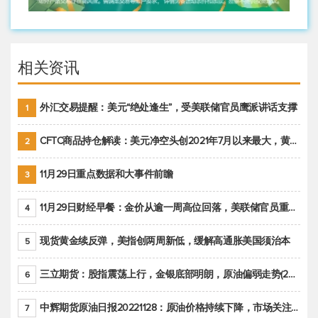
相关资讯
外汇交易提醒：美元“绝处逢生”，受美联储官员鹰派讲话支撑
1
CFTC商品持仓解读：美元净空头创2021年7月以来最大，黄金期货投机性净多头头寸减少
2
11月29日重点数据和大事件前瞻
3
11月29日财经早餐：金价从逾一周高位回落，美联储官员重申鹰派立场推动美元回升
4
现货黄金续反弹，美指创两周新低，缓解高通胀美国须治本
5
三立期货：股指震荡上行，金银底部明朗，原油偏弱走势(20221128收评)
6
中辉期货原油日报20221128：原油价格持续下降，市场关注OPEC+新一轮产能政策
7