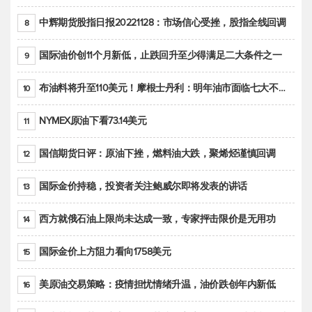
中辉期货股指日报20221128：市场信心受挫，股指全线回调
8
国际油价创11个月新低，止跌回升至少得满足二大条件之一
9
布油料将升至110美元！摩根士丹利：明年油市面临七大不确定性
10
NYMEX原油下看73.14美元
11
国信期货日评：原油下挫，燃料油大跌，聚烯烃谨慎回调
12
国际金价持稳，投资者关注鲍威尔即将发表的讲话
13
西方就俄石油上限尚未达成一致，专家抨击限价是无用功
14
国际金价上方阻力看向1758美元
15
美原油交易策略：疫情担忧情绪升温，油价跌创年内新低
16