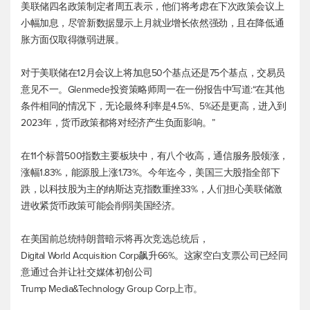
美联储四名政策制定者周五表示，他们将考虑在下次政策会议上
小幅加息，尽管新数据显示上月就业增长依然强劲，且在降低通
胀方面仅取得微弱进展。
对于美联储在12月会议上将加息50个基点还是75个基点，交易员
意见不一。Glenmede投资策略师周一在一份报告中写道:“在其他
条件相同的情况下，无论最终利率是4.5%、5%还是更高，进入到
2023年，货币政策都将对经济产生负面影响。”
在11个
标普500
指数主要板块中，有八个收高，通信服务股领涨，
涨幅1.83%，能源股上涨1.73%。今年迄今，美国三大股指全部下
跌，以科技股为主的纳斯达克指数重挫33%，人们担心美联储激
进收紧货币政策可能会削弱美国经济。
在美国前总统特朗普暗示将再次竞选总统后，
Digital World Acquisition Corp飙升66%。这家空白支票公司已经同
意通过合并让社交媒体初创公司
Trump Media&Technology Group Corp上市。