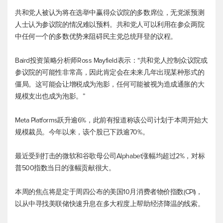
共和党人被认为将在选举中赢得众议院的多数席位，无党派预测
人士认为参议院的情况难以预料。共和党人可以利用在参众两院
中任何一个的多数优势来阻碍民主党总统拜登的议程。
Baird投资策略分析师Ross Mayfield表示：“共和党人控制众议院或
参议院的可能性非常高，因此肯定会在未来几年出现某种形式的
僵局。这可能会让增税成为泡影，任何可能被视为造成通胀的大
规模支出也成为泡影。”
Meta Platforms跃升逾6%，此前有报道称该公司计划于本周开始大
规模裁员。今年以来，该个股已下跌逾70%。
最近受到打击的微软和谷歌母公司Alphabet涨幅均超过2%，对
标
普500
指数当日的涨幅贡献很大。
本周的焦点将是定于周四公布的美国10月消费者物价指数(CPI)，
以从中寻找美联储快速升息在多大程度上帮助经济降温的线索。