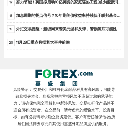
努力节能！英国拟启动10亿英镑的家庭隔热工程 减少能源消耗
17
加息周期的拐点信号？10年期美债收益率持续低于联邦基金利率目标区间
18
外汇交易提醒：超级周来袭美元温和反弹，警惕筑底可能性
19
11月28日重点数据和大事件前瞻
20
风险警示： 交易外汇和杠杆化金融品种具有高风险，可能导
致您损失本金。您所承担的亏损风险不应超过您的承受能
力，请确保您完全理解其中所涉风险。交易杠杆化产品并不
适合所有投资者。在交易前，请考虑您的经验水平、投资目
标，如有必要请寻求独立财务建议。客户有责任确保他/她所
居住国法律要求允许其使用嘉盛外汇品牌提供的服务。