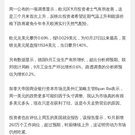
周一公布的一项调查显示，欧元区11月投资者士气有所改善，这
是三个月来首次上升，反映出投资者希望近期气温上升和能源价
格下跌将避免今年冬天欧洲实行天然气配给。
欧元兑美元
攀升0.69%，报1.0029美元，为10月27日以来最高，
英
镑兑美元
尾盘报1.1534美元，当日攀升1.40%。
另有数据显示，德国9月工业生产有所增长，超出分析师预期。联
邦统计局称，9月工业生产环比增长0.6%。路透调查的分析师预
估为增长0.2%。
加拿大帝国商业银行资本市场北美外汇策略主管Bipan Rai表示，
周一美元的跌势更多可能归因于头寸调整。我认为市场真的有很
多美元多头，现在只是在获利了结。这是今天走势背后的原因。
投资者也在评估上周五的美国就业报告，该报告显示，10月新增
26.1万个工作岗位，超过预期，时薪继续上升，这证明劳动力市场
仍然吃紧。