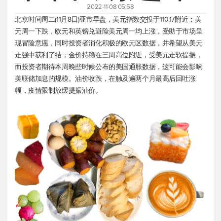
2022-11-08 05:58
北京时间周二(11月8日)亚市早盘，
美元指数
交投于110.17附近；美
元周一下跌，欧元和英镑兑避险美元周一均上涨，受助于市场呈
现冒险意愿，同时投资者消化积极的欧元区数据，并希望从美元
走强中获利了结；金价持稳在三周高位附近，受美元走软提振，
而投资者期待本周晚些时候公布的美国通胀数据，这可能会影响
美联储加息的规模。油价收跌，在触及逾两个月最高后回吐涨
幅，疫情限制放缓提振油价。