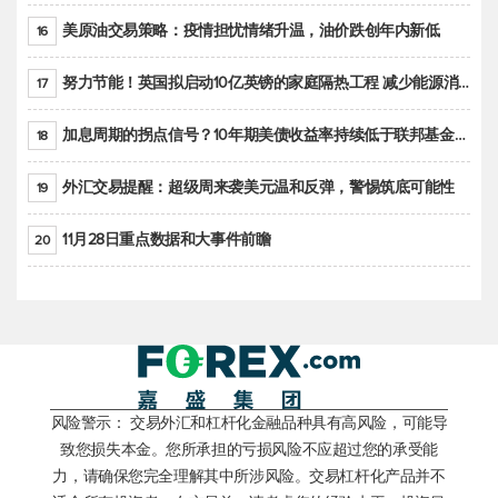
美原油交易策略：疫情担忧情绪升温，油价跌创年内新低
16
努力节能！英国拟启动10亿英镑的家庭隔热工程 减少能源消耗
17
加息周期的拐点信号？10年期美债收益率持续低于联邦基金利率目标区间
18
外汇交易提醒：超级周来袭美元温和反弹，警惕筑底可能性
19
11月28日重点数据和大事件前瞻
20
风险警示： 交易外汇和杠杆化金融品种具有高风险，可能导
致您损失本金。您所承担的亏损风险不应超过您的承受能
力，请确保您完全理解其中所涉风险。交易杠杆化产品并不