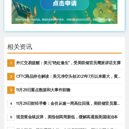
相关资讯
外汇交易提醒：美元“绝处逢生”，受美联储官员鹰派讲话支撑
1
CFTC商品持仓解读：美元净空头创2021年7月以来最大，黄金期货投机性净多头头寸减少
2
11月29日重点数据和大事件前瞻
3
11月29日财经早餐：金价从逾一周高位回落，美联储官员重申鹰派立场推动美元回升
4
现货黄金续反弹，美指创两周新低，缓解高通胀美国须治本
5