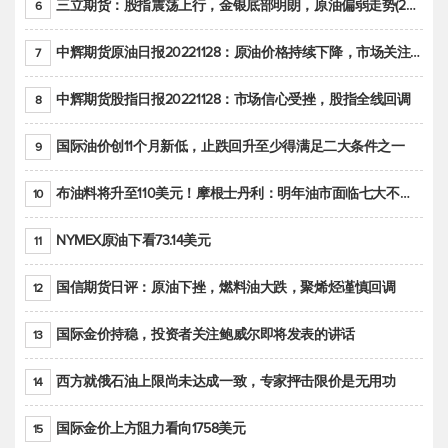
三立期货：股指震荡上行，金银底部明朗，原油偏弱走势(20221128收评)
6
中辉期货原油日报20221128：原油价格持续下降，市场关注OPEC+新一轮产能政策
7
中辉期货股指日报20221128：市场信心受挫，股指全线回调
8
国际油价创11个月新低，止跌回升至少得满足二大条件之一
9
布油料将升至110美元！摩根士丹利：明年油市面临七大不确定性
10
NYMEX原油下看73.14美元
11
国信期货日评：原油下挫，燃料油大跌，聚烯烃谨慎回调
12
国际金价持稳，投资者关注鲍威尔即将发表的讲话
13
西方就俄石油上限尚未达成一致，专家抨击限价是无用功
14
国际金价上方阻力看向1758美元
15