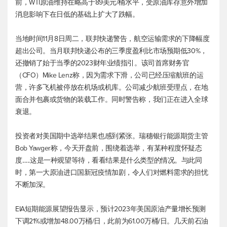
前，WTI原油维持在略高于89美元/桶水平，受原油库存意外增加
消息影响下在日低的基础上扩大了跌幅。
当地时间11月8日周二，联邦快递警告，航空运输需求的下降幅度
超出公司。当月联邦快递公布的三季度盈利比市场预期低30%，
还撤销了始于当季的2023财年业绩指引。该司首席财务官
（CFO）Mike Lenz称，因为需求下滑，公司已经压缩航班的运
营，许多飞机被停放在机场或机库。公司减少航班受理点，在地
面合并包裹或货物的装载工作。同时警告称，我们正在进入全球
衰退。
投资者对美国期中选举结果也感到紧张。瑞穗银行能源期货主管
Bob Yawger称，今天开盘前，围绕着选举，有某种程度怀疑态
度......这是一种观望等待，看看结果是什么类型的情况。与此同
时，第一大原油进口国新冠疫情加剧，令人们对燃料需求的担忧
不断加深。
EIA短期能源展望报告显示，预计2023年美国原油产量增长预测
下调21%或增加48.00万桶/日，此前为61.00万桶/日。几天前石油