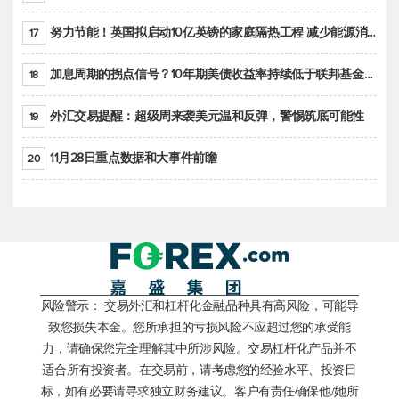
努力节能！英国拟启动10亿英镑的家庭隔热工程 减少能源消耗
17
加息周期的拐点信号？10年期美债收益率持续低于联邦基金利率目标区间
18
外汇交易提醒：超级周来袭美元温和反弹，警惕筑底可能性
19
11月28日重点数据和大事件前瞻
20
风险警示： 交易外汇和杠杆化金融品种具有高风险，可能导
致您损失本金。您所承担的亏损风险不应超过您的承受能
力，请确保您完全理解其中所涉风险。交易杠杆化产品并不
适合所有投资者。在交易前，请考虑您的经验水平、投资目
标，如有必要请寻求独立财务建议。客户有责任确保他/她所