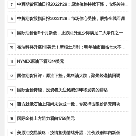
中辉期货原油日报20221128：原油价格持续下降，市场关注OPEC+新一轮产能政策
7
中辉期货股指日报20221128：市场信心受挫，股指全线回调
8
国际油价创11个月新低，止跌回升至少得满足二大条件之一
9
布油料将升至110美元！摩根士丹利：明年油市面临七大不确定性
10
NYMEX原油下看73.14美元
11
国信期货日评：原油下挫，燃料油大跌，聚烯烃谨慎回调
12
国际金价持稳，投资者关注鲍威尔即将发表的讲话
13
西方就俄石油上限尚未达成一致，专家抨击限价是无用功
14
国际金价上方阻力看向1758美元
15
美原油交易策略：疫情担忧情绪升温，油价跌创年内新低
16