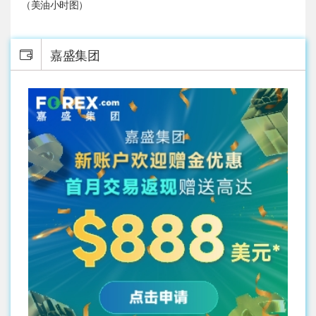
（美油小时图）
嘉盛集团