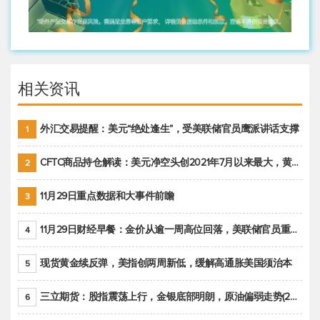
相关资讯
外汇交易提醒：美元“绝处逢生”，受美联储官员鹰派讲话支撑
1
CFTC商品持仓解读：美元净空头创2021年7月以来最大，黄金期货投机性净多头头寸减少
2
11月29日重点数据和大事件前瞻
3
11月29日财经早餐：金价从逾一周高位回落，美联储官员重申鹰派立场推动美元回升
4
现货黄金续反弹，美指创两周新低，缓解高通胀美国须治本
5
三立期货：股指震荡上行，金银底部明朗，原油偏弱走势(20221128收评)
6