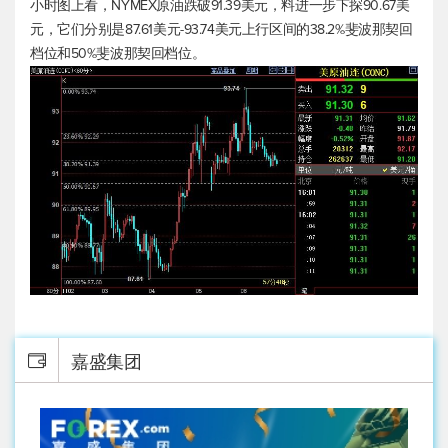
小时图上看，NYMEX原油跌破91.39美元，料进一步下探90.67美
元，它们分别是87.61美元-93.74美元上行区间的38.2%斐波那契回
档位和50%斐波那契回档位。
嘉盛集团