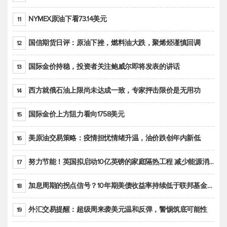
NYMEX原油下看73.14美元
11
国信期货日评：原油下挫，燃料油大跌，聚烯烃谨慎回调
12
国际金价持稳，投资者关注鲍威尔即将发表的讲话
13
西方就俄石油上限尚未达成一致，专家抨击限价是无用功
14
国际金价上方阻力看向1758美元
15
美原油交易策略：疫情担忧情绪升温，油价跌创年内新低
16
努力节能！英国拟启动10亿英镑的家庭隔热工程 减少能源消耗
17
加息周期的拐点信号？10年期美债收益率持续低于联邦基金利率目标区间
18
外汇交易提醒：超级周来袭美元温和反弹，警惕筑底可能性
19