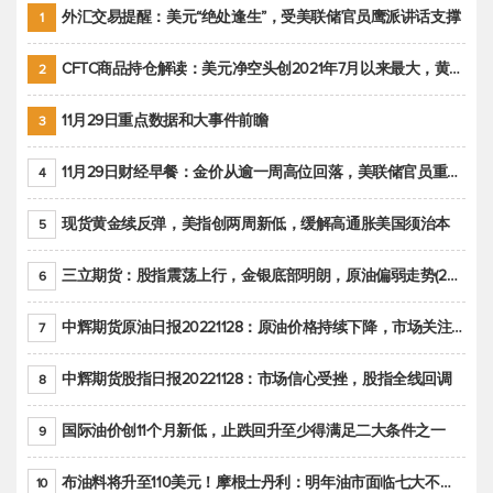
外汇交易提醒：美元“绝处逢生”，受美联储官员鹰派讲话支撑
1
CFTC商品持仓解读：美元净空头创2021年7月以来最大，黄金期货投机性净多头头寸减少
2
11月29日重点数据和大事件前瞻
3
11月29日财经早餐：金价从逾一周高位回落，美联储官员重申鹰派立场推动美元回升
4
现货黄金续反弹，美指创两周新低，缓解高通胀美国须治本
5
三立期货：股指震荡上行，金银底部明朗，原油偏弱走势(20221128收评)
6
中辉期货原油日报20221128：原油价格持续下降，市场关注OPEC+新一轮产能政策
7
中辉期货股指日报20221128：市场信心受挫，股指全线回调
8
国际油价创11个月新低，止跌回升至少得满足二大条件之一
9
布油料将升至110美元！摩根士丹利：明年油市面临七大不确定性
10