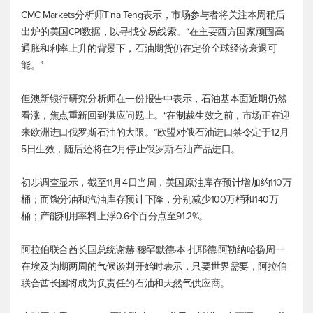
CMC Markets分析师Tina Teng表示，市场参与者将关注本周稍后
出炉的美国CPI数据，以寻找交易线索。“在主要西方国家顽固高
通胀和利率上升的背景下，石油期货仍在定价全球经济衰退可
能。”
但澳新银行研究分析师在一份报告中表示，石油基本面近期仍然
看涨，焦点重新回到供应问题上。“在制裁生效之前，市场正在迎
来欧洲进口俄罗斯石油的大限。”欧盟对俄石油进口禁令定于12月
5日生效，随后还将在2月停止俄罗斯石油产品进口。
初步调查显示，截至11月4日当周，美国原油库存预计增加约110万
桶；而馏分油和汽油库存预计下降，分别减少100万桶和140万
桶；产能利用率料上浮0.6个百分点至91.2%。
阿拉伯联合酋长国总统谢赫·穆罕默德·本·扎耶德·阿勒纳哈扬周一
在埃及为期两周的气候谈判开始时表示，只要世界需要，阿拉伯
联合酋长国将成为负责任的石油和天然气供应商。