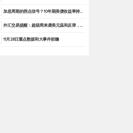
加息周期的拐点信号？10年期美债收益率持续低于联邦基金利率目标区间
外汇交易提醒：超级周来袭美元温和反弹，警惕筑底可能性
11月28日重点数据和大事件前瞻