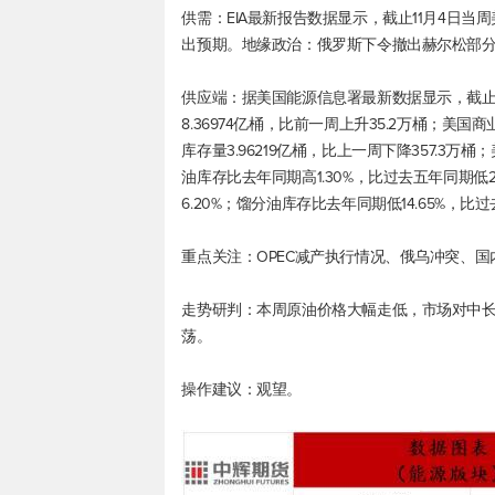
供需：EIA最新报告数据显示，截止11月4日当周
出预期。地缘政治：俄罗斯下令撤出赫尔松部
供应端：据美国能源信息署最新数据显示，截止2
8.36974亿桶，比前一周上升35.2万桶；美国
库存量3.96219亿桶，比上一周下降357.3万
油库存比去年同期高1.30%，比过去五年同期低2
6.20%；馏分油库存比去年同期低14.65%，比过去
重点关注：OPEC减产执行情况、俄乌冲突、
走势研判：本周原油价格大幅走低，市场对中
荡。
操作建议：观望。