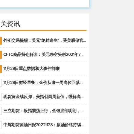
相关资讯
外汇交易提醒：美元“绝处逢生”，受美联储官员鹰派讲话支撑
CFTC商品持仓解读：美元净空头创2021年7月以来最大，黄金期货投机性净多头头寸减少
11月29日重点数据和大事件前瞻
11月29日财经早餐：金价从逾一周高位回落，美联储官员重申鹰派立场推动美元回升
现货黄金续反弹，美指创两周新低，缓解高通胀美国须治本
三立期货：股指震荡上行，金银底部明朗，原油偏弱走势(20221128收评)
中辉期货原油日报20221128：原油价格持续下降，市场关注OPEC+新一轮产能政策