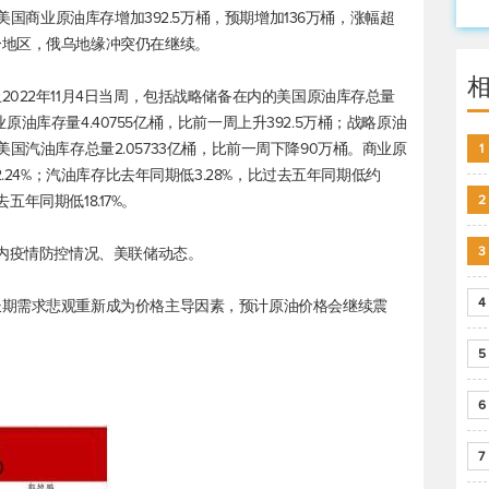
美国商业原油库存增加392.5万桶，预期增加136万桶，涨幅超
分地区，俄乌地缘冲突仍在继续。
022年11月4日当周，包括战略储备在内的美国原油库存总量
商业原油库存量4.40755亿桶，比前一周上升392.5万桶；战略原油
桶；美国汽油库存总量2.05733亿桶，比前一周下降90万桶。商业原
1
.24%；汽油库存比去年同期低3.28%，比过去五年同期低约
五年同期低18.17%。
2
3
国内疫情防控情况、美联储动态。
4
长期需求悲观重新成为价格主导因素，预计原油价格会继续震
5
6
7