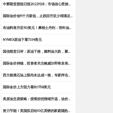
中辉期货股指日报20221128：市场信心受挫，股指全线回调
国际油价创11个月新低，止跌回升至少得满足二大条件之一
布油料将升至110美元！摩根士丹利：明年油市面临七大不确定性
NYMEX原油下看73.14美元
国信期货日评：原油下挫，燃料油大跌，聚烯烃谨慎回调
国际金价持稳，投资者关注鲍威尔即将发表的讲话
西方就俄石油上限尚未达成一致，专家抨击限价是无用功
国际金价上方阻力看向1758美元
美原油交易策略：疫情担忧情绪升温，油价跌创年内新低
努力节能！英国拟启动10亿英镑的家庭隔热工程 减少能源消耗