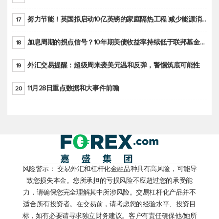
努力节能！英国拟启动10亿英镑的家庭隔热工程 减少能源消耗
17
加息周期的拐点信号？10年期美债收益率持续低于联邦基金利率目标区间
18
外汇交易提醒：超级周来袭美元温和反弹，警惕筑底可能性
19
11月28日重点数据和大事件前瞻
20
风险警示： 交易外汇和杠杆化金融品种具有高风险，可能导
致您损失本金。您所承担的亏损风险不应超过您的承受能
力，请确保您完全理解其中所涉风险。交易杠杆化产品并不
适合所有投资者。在交易前，请考虑您的经验水平、投资目
标，如有必要请寻求独立财务建议。客户有责任确保他/她所