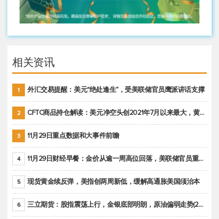
相关资讯
外汇交易提醒：美元“绝处逢生”，受美联储官员鹰派讲话支撑
1
CFTC商品持仓解读：美元净空头创2021年7月以来最大，黄金期货投机性净多头头寸减少
2
11月29日重点数据和大事件前瞻
3
11月29日财经早餐：金价从逾一周高位回落，美联储官员重申鹰派立场推动美元回升
4
现货黄金续反弹，美指创两周新低，缓解高通胀美国须治本
5
三立期货：股指震荡上行，金银底部明朗，原油偏弱走势(20221128收评)
6