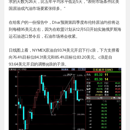
求的天数为26天，比五年平均水平低近5天，“表明市场条件比美
国原油或汽油市场要紧张得多。”
在给客户的一份报告中，Dhar预测第四季度
布伦特原油
均价将达
到每桶95美元左右，因为在欧盟计划从12月5日开始实施俄罗斯海
运石油进口禁令后，石油市场将会收紧。
日线图上看，NYMEX原油自93.74美元开启下行c浪，下方支撑看
向76.4%目标位84.31美元和85.4%目标位83.20美元。c浪是自
93.64美元开启的调整(ii)浪的子浪。