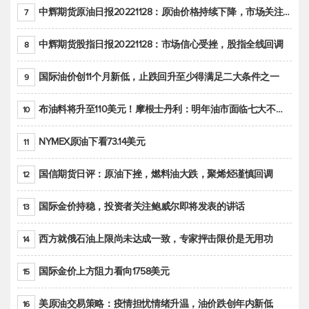
中辉期货原油日报20221128：原油价格持续下降，市场关注OPEC+新一轮产能政策
7
中辉期货股指日报20221128：市场信心受挫，股指全线回调
8
国际油价创11个月新低，止跌回升至少得满足二大条件之一
9
布油料将升至110美元！摩根士丹利：明年油市面临七大不确定性
10
NYMEX原油下看73.14美元
11
国信期货日评：原油下挫，燃料油大跌，聚烯烃谨慎回调
12
国际金价持稳，投资者关注鲍威尔即将发表的讲话
13
西方就俄石油上限尚未达成一致，专家抨击限价是无用功
14
国际金价上方阻力看向1758美元
15
美原油交易策略：疫情担忧情绪升温，油价跌创年内新低
16