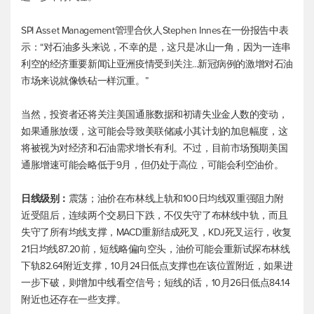
SPI Asset Management管理合伙人Stephen Innes在一份报告中表
示：“对石油多头来说，不幸的是，这只是冰山一角，因为一连串
利空的经济重要新闻让亚洲疫情受到关注...新冠病例的激增对石油
市场来说就像铁砧一样沉重。”
当然，投资者还将关注美国通胀数据和初请失业金人数的变动，
如果通胀放缓，这可能会导致美联储减小其计划的加息幅度，这
将被视为对经济和石油需求增长有利。不过，目前市场预期美国
通胀增速可能会略低于9月，但仍处于高位，可能会利空油价。
日线级别：
震荡；油价在布林线上轨和100日均线双重强阻力附
近受阻后，连续两个交易日下跌，不仅失守了布林线中轨，而且
失守了所有均线支撑，MACD重新结成死叉，KDJ死叉运行，收复
21日均线87.20前，短线略偏向空头，油价可能会重新试探布林线
下轨82.64附近支撑，10月24日低点支撑也在该位置附近，如果进
一步下破，则增加中线看空信号；短线的话，10月26日低点84.14
附近也还存在一些支撑。