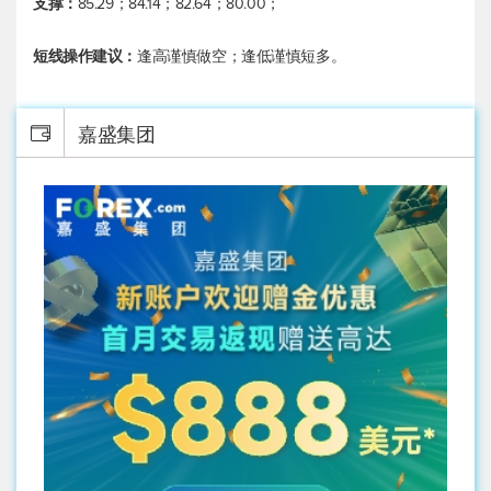
支撑：
85.29；84.14；82.64；80.00；
短线操作建议：
逢高谨慎做空；逢低谨慎短多。
嘉盛集团