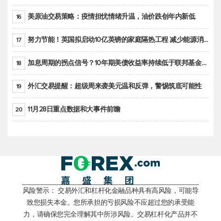
美原油交易策略：疫情担忧情绪升温，油价跌创年内新低
16
努力节能！英国拟启动10亿英镑的家庭隔热工程 减少能源消耗
17
加息周期的拐点信号？10年期美债收益率持续低于联邦基金利率目标区间
18
外汇交易提醒：超级周来袭美元温和反弹，警惕筑底可能性
19
11月28日重点数据和大事件前瞻
20
风险警示： 交易外汇和杠杆化金融品种具有高风险，可能导
致您损失本金。您所承担的亏损风险不应超过您的承受能
力，请确保您完全理解其中所涉风险。交易杠杆化产品并不