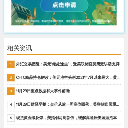
相关资讯
外汇交易提醒：美元“绝处逢生”，受美联储官员鹰派讲话支撑
1
CFTC商品持仓解读：美元净空头创2021年7月以来最大，黄金期货投机性净多头头寸减少
2
11月29日重点数据和大事件前瞻
3
11月29日财经早餐：金价从逾一周高位回落，美联储官员重申鹰派立场推动美元回升
4
现货黄金续反弹，美指创两周新低，缓解高通胀美国须治本
5