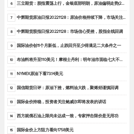
三立期货：股指震荡上行，金银底部明朗，原油偏弱走势(20221128收评)
6
中辉期货原油日报20221128：原油价格持续下降，市场关注OPEC+新一轮产能政策
7
中辉期货股指日报20221128：市场信心受挫，股指全线回调
8
国际油价创11个月新低，止跌回升至少得满足二大条件之一
9
布油料将升至110美元！摩根士丹利：明年油市面临七大不确定性
10
NYMEX原油下看73.14美元
11
国信期货日评：原油下挫，燃料油大跌，聚烯烃谨慎回调
12
国际金价持稳，投资者关注鲍威尔即将发表的讲话
13
西方就俄石油上限尚未达成一致，专家抨击限价是无用功
14
国际金价上方阻力看向1758美元
15