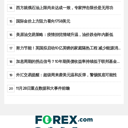
西方就俄石油上限尚未达成一致，专家抨击限价是无用功
14
国际金价上方阻力看向1758美元
15
美原油交易策略：疫情担忧情绪升温，油价跌创年内新低
16
努力节能！英国拟启动10亿英镑的家庭隔热工程 减少能源消耗
17
加息周期的拐点信号？10年期美债收益率持续低于联邦基金利率目标区间
18
外汇交易提醒：超级周来袭美元温和反弹，警惕筑底可能性
19
11月28日重点数据和大事件前瞻
20