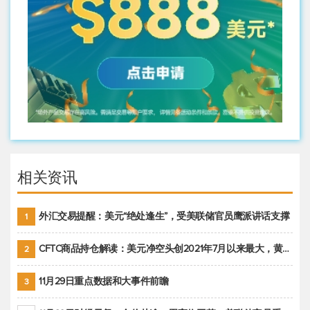
相关资讯
外汇交易提醒：美元“绝处逢生”，受美联储官员鹰派讲话支撑
1
CFTC商品持仓解读：美元净空头创2021年7月以来最大，黄金期货投机性净多头头寸减少
2
11月29日重点数据和大事件前瞻
3