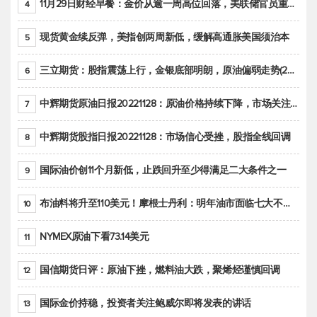
11月29日财经早餐：金价从逾一周高位回落，美联储官员重申鹰派立场推动美元回升
4
现货黄金续反弹，美指创两周新低，缓解高通胀美国须治本
5
三立期货：股指震荡上行，金银底部明朗，原油偏弱走势(20221128收评)
6
中辉期货原油日报20221128：原油价格持续下降，市场关注OPEC+新一轮产能政策
7
中辉期货股指日报20221128：市场信心受挫，股指全线回调
8
国际油价创11个月新低，止跌回升至少得满足二大条件之一
9
布油料将升至110美元！摩根士丹利：明年油市面临七大不确定性
10
NYMEX原油下看73.14美元
11
国信期货日评：原油下挫，燃料油大跌，聚烯烃谨慎回调
12
国际金价持稳，投资者关注鲍威尔即将发表的讲话
13