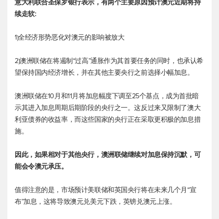
意大利联合圣保罗银行表示，有两个主要原因预计澳元近期将持
续走软:
1)全经济形势恶化对澳元的影响被放大
2)澳洲联储在将遏制“过高”通胀作为其首要任务的同时，也承认希
望保持国内经济增长，并在其他主要央行之前选择小幅加息。
澳洲联储在10月和11月将加息幅度下调至25个基点，成为首批暗
示其进入加息周期后期阶段的央行之一。这反过来又限制了澳大
利亚债券的收益率，而这些国家的央行正在采取更积极的加息措
施。
因此，如果相对于其他央行，澳洲联储继续对加息保持沉默，可
能会令澳元承压。
值得注意的是，市场预计美联储和英国央行将在未来几个月“宣
布”加息，这将导致
澳元兑美元
下跌，英镑兑澳元上涨。