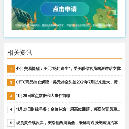
相关资讯
外汇交易提醒：美元“绝处逢生”，受美联储官员鹰派讲话支撑
1
CFTC商品持仓解读：美元净空头创2021年7月以来最大，黄金期货投机性净多头头寸减少
2
11月29日重点数据和大事件前瞻
3
11月29日财经早餐：金价从逾一周高位回落，美联储官员重申鹰派立场推动美元回升
4
现货黄金续反弹，美指创两周新低，缓解高通胀美国须治本
5