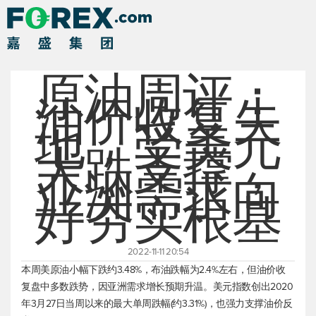
原油周评：
油价收复失
地，受美元
大跌支撑，
亚洲需求向
好夯实根基
2022-11-11 20:54
本周
美原油
小幅下跌约3.48%，布油跌幅为2.4%左右，但油价收
复盘中多数跌势，因亚洲需求增长预期升温。
美元指数
创出2020
年3月27日当周以来的最大单周跌幅(约3.31%)，也强力支撑油价反