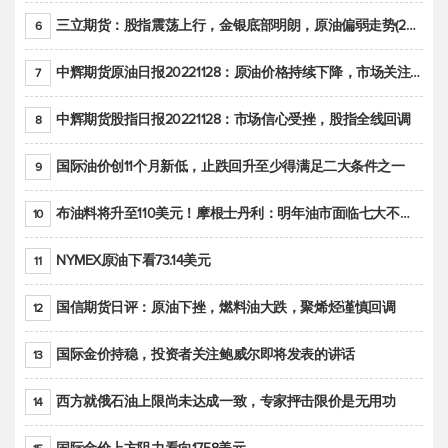
三立期货：股指震荡上行，金银底部明朗，原油偏弱走势(20221128收评)
6
中辉期货原油日报20221128：原油价格持续下降，市场关注OPEC+新一轮产能政策
7
中辉期货股指日报20221128：市场信心受挫，股指全线回调
8
国际油价创11个月新低，止跌回升至少得满足二大条件之一
9
布油料将升至110美元！摩根士丹利：明年油市面临七大不确定性
10
NYMEX原油下看73.14美元
11
国信期货日评：原油下挫，燃料油大跌，聚烯烃谨慎回调
12
国际金价持稳，投资者关注鲍威尔即将发表的讲话
13
西方就俄石油上限尚未达成一致，专家抨击限价是无用功
14