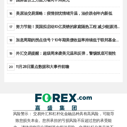
国际金价上方阻力看向1758美元
15
美原油交易策略：疫情担忧情绪升温，油价跌创年内新低
16
努力节能！英国拟启动10亿英镑的家庭隔热工程 减少能源消耗
17
加息周期的拐点信号？10年期美债收益率持续低于联邦基金利率目标区间
18
外汇交易提醒：超级周来袭美元温和反弹，警惕筑底可能性
19
11月28日重点数据和大事件前瞻
20
风险警示： 交易外汇和杠杆化金融品种具有高风险，可能导
致您损失本金。您所承担的亏损风险不应超过您的承受能