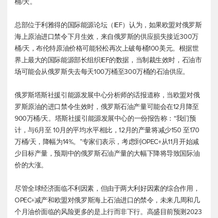
桶/天。
总部位于利雅得的国际能源论坛（IEF）认为，如果欧盟对俄罗斯
海上原油进口禁令下月生效，来自俄罗斯的供应损失接近300万
桶/天，
布伦特原油
价格可能轻松再次上破每桶100美元。根据世
界上最大的国际能源部长组织IEF的数据，当制裁生效时，石油市
场可能会从俄罗斯失去每天100万桶至300万桶的石油供应。
俄罗斯塔斯社援引能源发展中心分析师的话报道称，当欧盟对俄
罗斯原油的进口禁令生效时，俄罗斯石油产量可能会在12月降至
900万桶/天。塔斯社援引能源发展中心的一份报告称：“我们预
计，与6月至 10月的平均水平相比，12月的产量将减少150 至170
万桶/天，降幅为14%。”专家们表示，考虑到OPEC+从11月开始减
少目标产量，预期中的俄罗斯石油产量的大幅下降将导致国际油
价的大涨。
尽管全球经济面临不利因素，但由于两大利好因素的综合作用，
OPEC+减产和欧盟对俄罗斯海上石油进口的禁令，未来几周和几
个月油价面临的风险更多的是上行而非下行。高盛目前预测2023