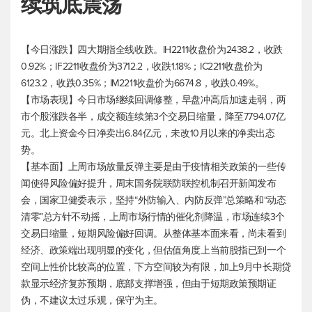
续筑底震荡
【今日涨跌】四大期指全线收跌。IH2211收盘价为2438.2，收跌
0.92%；IF2211收盘价为3712.2，收跌1.18%；IC2211收盘价为
6123.2，收跌0.35%；IM2211收盘价为6674.8，收跌0.49%。
【市场表现】今日市场继续回调修整，早盘冲高后加速走弱，两
市个股涨跌各半，成交额连续第3个交易日缩量，降至7794.07亿
元。北上资金今日净卖出6.84亿元，未改10月以来的净卖出态
势。
【基本面】上周市场放量反弹主要是由于疫情相关政策的一些传
闻使得风险偏好提升，周末国务院联防联控机制召开新闻发布
会，国家卫健委表示，坚持“外防输入、内防反弹”总策略和“动态
清零”总方针不动摇，上周市场行情的催化剂降温，市场连续3个
交易日缩量，短期风险偏好回调。从整体基本面来看，尚未看到
经济、政策端出现明显的变化，但估值角度上当前股指已到一个
空间上性价比较高的位置，下方空间较为有限，加上9月中长期贷
款显示经济复苏预期，底部支撑增强，但由于短期政策预期证
伪，不建议太过乐观，保守为主。