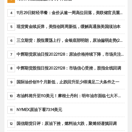
11月29日财经早餐：金价从逾一周高位回落，美联储官员重申鹰派立场推动美元回升
4
现货黄金续反弹，美指创两周新低，缓解高通胀美国须治本
5
三立期货：股指震荡上行，金银底部明朗，原油偏弱走势(20221128收评)
6
中辉期货原油日报20221128：原油价格持续下降，市场关注OPEC+新一轮产能政策
7
中辉期货股指日报20221128：市场信心受挫，股指全线回调
8
国际油价创11个月新低，止跌回升至少得满足二大条件之一
9
布油料将升至110美元！摩根士丹利：明年油市面临七大不确定性
10
NYMEX原油下看73.14美元
11
国信期货日评：原油下挫，燃料油大跌，聚烯烃谨慎回调
12