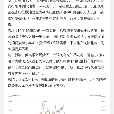
期，棕榈油未来一段时间的供应存在担忧；10月底印尼发布了新
的有条件的棕油出口levy政策，一定程度上仍促进出口；且印尼
正在进行棕榈油含量为40%的生物柴油B40的道路测试，这一战
略将使棕榈油行业在维持价格方面更具可行性，支撑棕榈油价
格。
需求：印度上调棕榈油进口关税，后续印度需求或小幅收窄；国
内油脂消费缺乏进一步提振，同时棕油冬季易凝结，属于棕榈油
的消费淡季；再加上疫情限制终端需求，下游消费同比稍弱，对
市场提振不足。
其它影响：俄乌紧张局势下，或限制乌克兰葵花籽油运输，植物
油作为替代品来说有需求支撑；俄乌冲突下油脂油料市场保持较
强势，美豆仍高位运行，提振整体油脂市场；但全球棕榈油需求
前景仍有很多不确定性。
总结：供应端担忧+油脂市场提振，棕油维持偏强运行；但国内消
费淡季和库存压力又限制棕油上方空间。