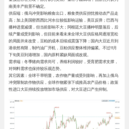
南美丰产前景不确定。
供应端：俄乌冲突影响粮食出口，粮食类供应担忧推动农产品走
高；加上美国密西西比河水位较低影响运输，美豆反弹；巴西与
播种进度减缓，但当前影响不大；阿根廷大豆播种明显落后，后
续产量或受到影响，但目前来看未来全球大豆供应格局逐渐宽松
的局面并未改变，豆粕的成本后续或震荡下降；国内大豆近月到
港依然有限，制约油厂开机，豆粕供应整体维持偏紧。不过11月
下旬美豆到港增加，国内原料紧缺局面或改观。
需求端：冬季猪肉需求尚可，养殖利润较好，受育肥需求支撑，
对饲料需求也保持较乐观态势。
其它因素：全球干旱明显，农作物产量或受到影响，再加上俄乌
冲突限制农作物供应，全球作物紧张下或推高农产品价格；政策
性进口大豆持续投放增加市场供应，对大豆进口产生抑制。