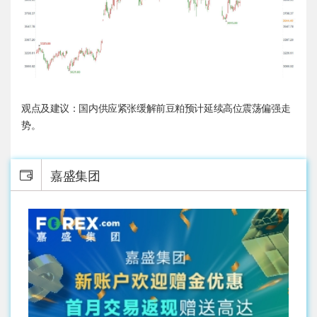
观点及建议：国内供应紧张缓解前豆粕预计延续高位震荡偏强走
势。
嘉盛集团