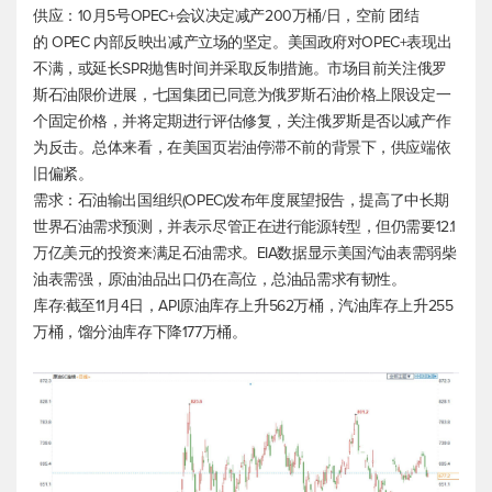
供应：10月5号OPEC+会议决定减产200万桶/日，空前 团结
的 OPEC 内部反映出减产立场的坚定。美国政府对OPEC+表现出
不满，或延长SPR抛售时间并采取反制措施。市场目前关注俄罗
斯石油限价进展，七国集团已同意为俄罗斯石油价格上限设定一
个固定价格，并将定期进行评估修复，关注俄罗斯是否以减产作
为反击。总体来看，在美国页岩油停滞不前的背景下，供应端依
旧偏紧。
需求：石油输出国组织(OPEC)发布年度展望报告，提高了中长期
世界石油需求预测，并表示尽管正在进行能源转型，但仍需要12.1
万亿美元的投资来满足石油需求。EIA数据显示美国汽油表需弱柴
油表需强，原油油品出口仍在高位，总油品需求有韧性。
库存:截至11月4日，API原油库存上升562万桶，汽油库存上升255
万桶，馏分油库存下降177万桶。