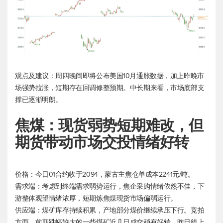
观点及建议：周四晚间即将公布美国10月通胀数据，加上昨晚市
场强势拉涨，短期存在回调修整预期。中长期来看，市场底部支
撑已逐渐明朗。
焦煤：现货弱势短期难改，但
期货带动市场交投情绪好转
价格：今日01合约收于2094，蒙古主焦仓单成本2241元/吨。
需求端：考虑到终端需求弱势运行，焦企采购情绪依然不佳，下
游整体观望情绪浓厚，短期炼焦煤现货市场偏弱运行。
供应端：煤矿库存持续积累，产地部分煤价继续承压下行。竞拍
方面，前期跌幅较大的一些煤矿近几日成交稍有好转，昨日线上