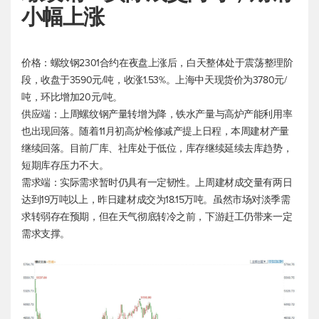
小幅上涨
价格：螺纹钢2301合约在夜盘上涨后，白天整体处于震荡整理阶
段，收盘于3590元/吨，收涨1.53%。上海中天现货价为3780元/
吨，环比增加20元/吨。
供应端：上周螺纹钢产量转增为降，铁水产量与高炉产能利用率
也出现回落。随着11月初高炉检修减产提上日程，本周建材产量
继续回落。目前厂库、社库处于低位，库存继续延续去库趋势，
短期库存压力不大。
需求端：实际需求暂时仍具有一定韧性。上周建材成交量有两日
达到19万吨以上，昨日建材成交为18.15万吨。虽然市场对淡季需
求转弱存在预期，但在天气彻底转冷之前，下游赶工仍带来一定
需求支撑。