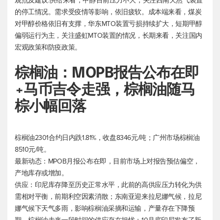
观点及建议:供给来看，甲醇目前压力不大，关注西南天然气装置
的停工情况。需求受疫情等影响，依旧疲软。成本端来看，煤炭
对甲醇价格依旧有支撑，华东MTO装置亏损持续扩大，短期甲醇
偏弱运行为主，关注盛虹MTO装置的情况，长期来看，关注国内
宏观政策和防疫政策。
棕榈油：MOPB报告公布在即
+马币吉令走强，棕榈油随马
棕小幅回落
棕榈油2301合约日内跌1.81%，收盘8346元/吨；广州市场棕榈油
8510元/吨。
最新动态：MPOB月报公布在即，目前市场上对报告预估偏空，
产地库存或增加。
供应：印尼库存降至历史正常水平，此前的高供应压力转化为供
需相对平衡，前期利空因素消散；东南亚迎来拉尼娜气候，拉尼
娜气候下天气多雨，影响棕榈油采摘和运输，产量存在下降预