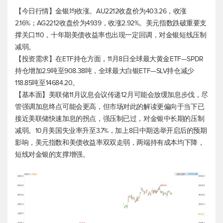
【今日行情】金银均收涨。AU2212收盘价为403.26，收涨
2.16%；AG2212收盘价为4939，收涨2.92%。
美元指数
跌破重要支
撑关口110，十年期美债收益率也出现一定回调，对金银短线压制
减弱。
【投资需求】在ETF持仓方面，11月8日全球最大黄金ETF—SPDR
持仓增加2.9吨至908.38吨，全球最大白银ETF—SLV持仓减少
118.85吨至14684.20。
【基本面】美联储11月议息会议传递12月可能会放缓加息步伐，尽
管强调加息终点可能会更高，但市场对此的解读更偏向于当下已
接近美联储快速加息的拐点，强压制已过，对金银中长期的压制
减弱。10月美国失业率升至3.7%，加上8日中期选举开启后的预期
影响，
美元指数
和美债收益率双双走弱，两端持有成本均下降，
短线对金银的支撑增强。