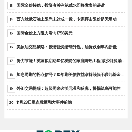
国际金价持稳，投资者关注鲍威尔即将发表的讲话
13
西方就俄石油上限尚未达成一致，专家抨击限价是无用功
14
国际金价上方阻力看向1758美元
15
美原油交易策略：疫情担忧情绪升温，油价跌创年内新低
16
努力节能！英国拟启动10亿英镑的家庭隔热工程 减少能源消耗
17
加息周期的拐点信号？10年期美债收益率持续低于联邦基金利率目标区间
18
外汇交易提醒：超级周来袭美元温和反弹，警惕筑底可能性
19
11月28日重点数据和大事件前瞻
20