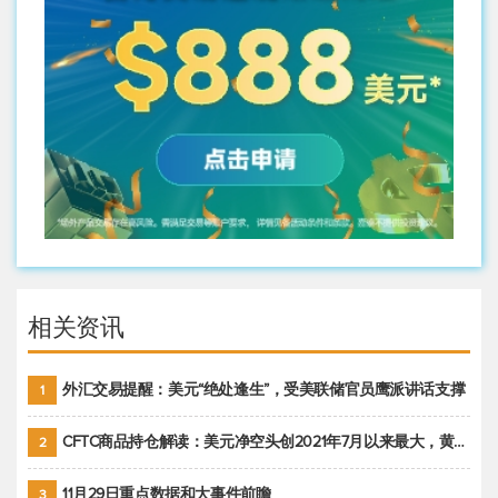
相关资讯
外汇交易提醒：美元“绝处逢生”，受美联储官员鹰派讲话支撑
1
CFTC商品持仓解读：美元净空头创2021年7月以来最大，黄金期货投机性净多头头寸减少
2
11月29日重点数据和大事件前瞻
3