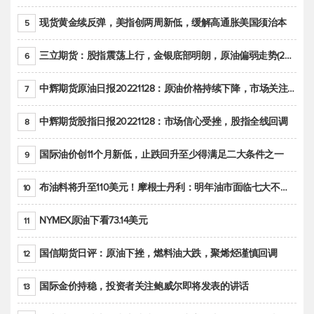
现货黄金续反弹，美指创两周新低，缓解高通胀美国须治本
5
三立期货：股指震荡上行，金银底部明朗，原油偏弱走势(20221128收评)
6
中辉期货原油日报20221128：原油价格持续下降，市场关注OPEC+新一轮产能政策
7
中辉期货股指日报20221128：市场信心受挫，股指全线回调
8
国际油价创11个月新低，止跌回升至少得满足二大条件之一
9
布油料将升至110美元！摩根士丹利：明年油市面临七大不确定性
10
NYMEX原油下看73.14美元
11
国信期货日评：原油下挫，燃料油大跌，聚烯烃谨慎回调
12
国际金价持稳，投资者关注鲍威尔即将发表的讲话
13