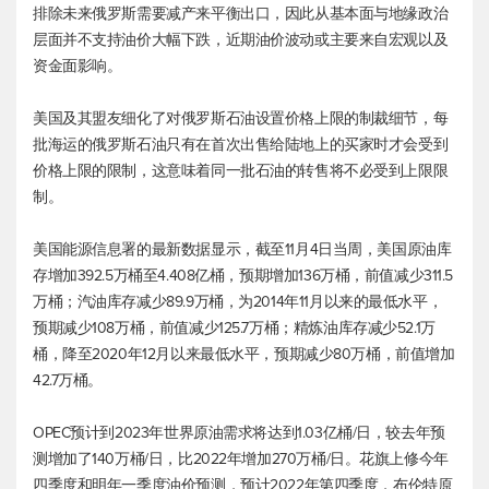
排除未来俄罗斯需要减产来平衡出口，因此从基本面与地缘政治
层面并不支持油价大幅下跌，近期油价波动或主要来自宏观以及
资金面影响。
美国及其盟友细化了对俄罗斯石油设置价格上限的制裁细节，每
批海运的俄罗斯石油只有在首次出售给陆地上的买家时才会受到
价格上限的限制，这意味着同一批石油的转售将不必受到上限限
制。
美国能源信息署的最新数据显示，截至11月4日当周，美国原油库
存增加392.5万桶至4.408亿桶，预期增加136万桶，前值减少311.5
万桶；汽油库存减少89.9万桶，为2014年11月以来的最低水平，
预期减少108万桶，前值减少125.7万桶；精炼油库存减少52.1万
桶，降至2020年12月以来最低水平，预期减少80万桶，前值增加
42.7万桶。
OPEC预计到2023年世界原油需求将达到1.03亿桶/日，较去年预
测增加了140万桶/日，比2022年增加270万桶/日。花旗上修今年
四季度和明年一季度油价预测，预计2022年第四季度，
布伦特原