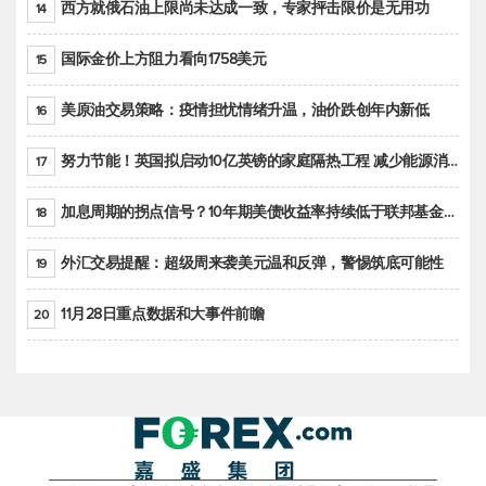
西方就俄石油上限尚未达成一致，专家抨击限价是无用功
14
国际金价上方阻力看向1758美元
15
美原油交易策略：疫情担忧情绪升温，油价跌创年内新低
16
努力节能！英国拟启动10亿英镑的家庭隔热工程 减少能源消耗
17
加息周期的拐点信号？10年期美债收益率持续低于联邦基金利率目标区间
18
外汇交易提醒：超级周来袭美元温和反弹，警惕筑底可能性
19
11月28日重点数据和大事件前瞻
20