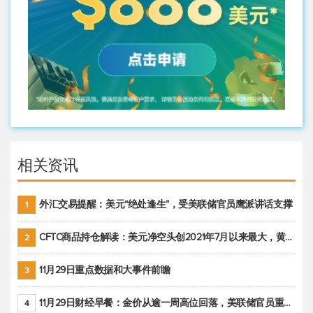
相关资讯
外汇交易提醒：美元“绝处逢生”，受美联储官员鹰派讲话支撑
1
CFTC商品持仓解读：美元净空头创2021年7月以来最大，黄金期货投机性净多头头寸减少
2
11月29日重点数据和大事件前瞻
3
11月29日财经早餐：金价从逾一周高位回落，美联储官员重申鹰派立场推动美元回升
4