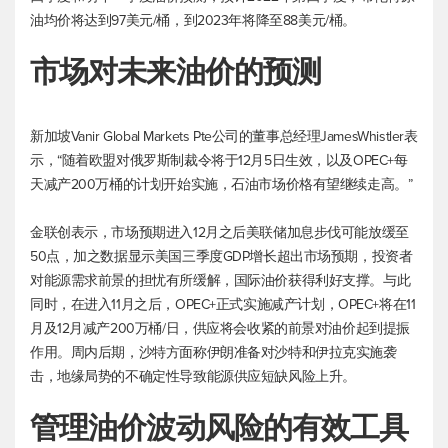
油
均价将达到97美元/桶，到2023年将降至88美元/桶。
市场对未来油价的预测
新加坡Vanir Global Markets Pte公司的董事总经理JamesWhistler表
示，“随着欧盟对俄罗斯制裁令将于12月5日生效，以及OPEC+每
天减产200万桶的计划开始实施，石油市场价格有望继续走高。”
金联创表示，市场预期进入12月之后美联储加息步伐可能放缓至
50点，加之数据显示美国三季度GDP增长超出市场预期，投资者
对能源需求前景的担忧有所缓解，国际油价获得利好支撑。与此
同时，在进入11月之后，OPEC+正式实施减产计划，OPEC+将在11
月及12月减产200万桶/日，供应将会收紧的前景对油价起到提振
作用。周内后期，沙特方面称伊朗准备对沙特和伊拉克实施袭
击，地缘局势的不确定性导致能源供应短缺风险上升。
管理油价波动风险的有效工具