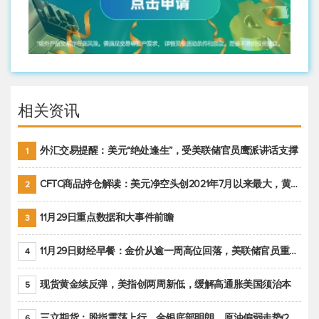
相关资讯
外汇交易提醒：美元“绝处逢生”，受美联储官员鹰派讲话支撑
1
CFTC商品持仓解读：美元净空头创2021年7月以来最大，黄金期货投机性净多头头寸减少
2
11月29日重点数据和大事件前瞻
3
11月29日财经早餐：金价从逾一周高位回落，美联储官员重申鹰派立场推动美元回升
4
现货黄金续反弹，美指创两周新低，缓解高通胀美国须治本
5
三立期货：股指震荡上行，金银底部明朗，原油偏弱走势(20221128收评)
6