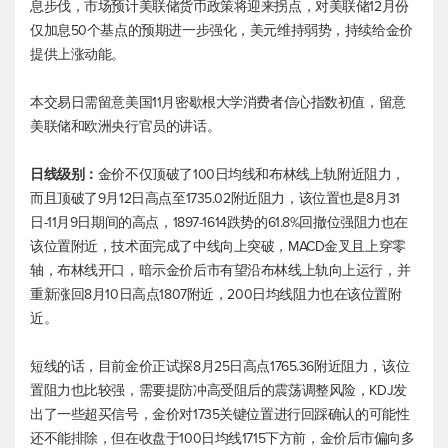
息步伐，市场预计美联储货币政策将迎来拐点，对美联储12月份
仅加息50个基点的预期进一步强化，美元维持弱势，持续给金价
提供上涨动能。
本交易日需留意美国11月密歇根大学消费者信心指数初值，留意
美联储和欧洲央行官员的讲话。
日线级别：
金价不仅顶破了100日均线和布林线上轨附近阻力，
而且顶破了9月12日高点至1735.02附近阻力，该位置也是8月31
日-11月9日期间的高点，1897-1614跌势的61.8%回撤位强阻力也在
该位置附近，技术面完成了中线向上突破，MACD金叉且上穿零
轴，布林线开口，暗示金价后市有望沿布林线上轨向上运行，并
重新涨回8月10日高点1807附近，200日均线阻力也在该位置附
近。
短线的话，目前金价正试探8月25日高点1765.36附近阻力，该位
置阻力也比较强，需要提防冲高受阻后的震荡调整风险，KDJ发
出了一些超买信号，金价对1735关键位置进行回踩确认的可能性
还不能排除，但在收盘于100日均线1715下方前，金价后市偏向多