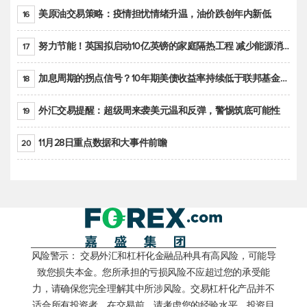
美原油交易策略：疫情担忧情绪升温，油价跌创年内新低
16
努力节能！英国拟启动10亿英镑的家庭隔热工程 减少能源消耗
17
加息周期的拐点信号？10年期美债收益率持续低于联邦基金利率目标区间
18
外汇交易提醒：超级周来袭美元温和反弹，警惕筑底可能性
19
11月28日重点数据和大事件前瞻
20
风险警示： 交易外汇和杠杆化金融品种具有高风险，可能导
致您损失本金。您所承担的亏损风险不应超过您的承受能
力，请确保您完全理解其中所涉风险。交易杠杆化产品并不
适合所有投资者。在交易前，请考虑您的经验水平、投资目