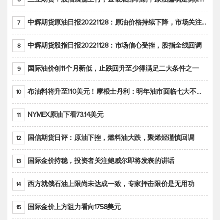
中辉期货原油日报20221128：原油价格持续下降，市场关注OPEC+新一轮产能政策
7
中辉期货股指日报20221128：市场信心受挫，股指全线回调
8
国际油价创11个月新低，止跌回升至少得满足二大条件之一
9
布油料将升至110美元！摩根士丹利：明年油市面临七大不确定性
10
NYMEX原油下看73.14美元
11
国信期货日评：原油下挫，燃料油大跌，聚烯烃谨慎回调
12
国际金价持稳，投资者关注鲍威尔即将发表的讲话
13
西方就俄石油上限尚未达成一致，专家抨击限价是无用功
14
国际金价上方阻力看向1758美元
15