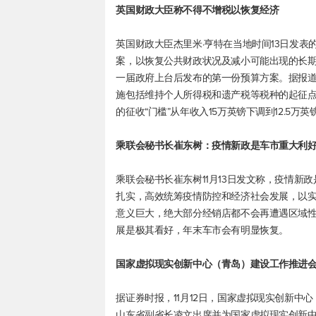
英国财政大臣称不得不增税以恢复经济
英国财政大臣杰里米·亨特在当地时间13日发
案，以恢复公共财政状况及减小可能出现的长期
一届政府上台后发布的第一份预算方案。据报道，
施包括维持个人所得税和遗产税等税种的起征
的征收“门槛”从年收入15万英镑下调到12.5万英
乘联会秘书长崔东树：疫情新政是车市重大利
乘联会秘书长崔东树11月13日发文称，疫情
扎实，高效统筹疫情防控和经济社会发展，以
意义巨大，绝大部分经销店都不会再遭遇区域
展是极其看好，年末车市会有明显恢复。
国家虚拟现实创新中心（青岛）建设工作推进
据证券时报，11月12日，国家虚拟现实创新
山东省副省长凌文出席并为国家虚拟现实创新