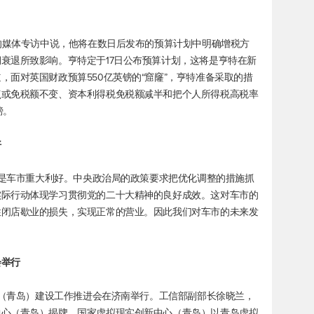
表的媒体专访中说，他将在数日后发布的预算计划中明确增税方
衰退所致影响。亨特定于17日公布预算计划，这将是亨特在新
面对英国财政预算550亿英镑的“窟窿”，亨特准备采取的措
点或免税额不变、资本利得税免税额减半和把个人所得税高税率
镑。
好
新政是车市重大利好。中央政治局的政策要求把优化调整的措施抓
实际行动体现学习贯彻党的二十大精神的良好成效。这对车市的
性闭店歇业的损失，实现正常的营业。因此我们对车市的未来发
会举行
中心（青岛）建设工作推进会在济南举行。工信部副部长徐晓兰，
中心（青岛）揭牌。国家虚拟现实创新中心（青岛）以青岛虚拟