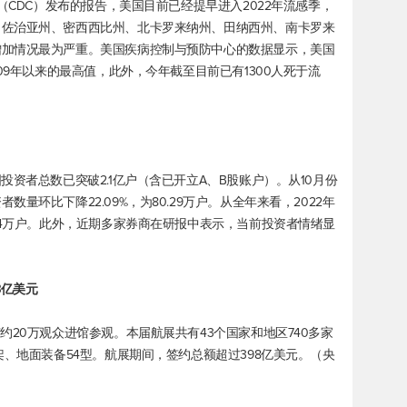
（CDC）发布的报告，美国目前已经提早进入2022年流感季，
、佐治亚州、密西西比州、北卡罗来纳州、田纳西州、南卡罗来
增加情况最为严重。美国疾病控制与预防中心的数据显示，美国
09年以来的最高值，此外，今年截至目前已有1300人死于流
投资者总数已突破2.1亿户（含已开立A、B股账户）。从10月份
量环比下降22.09%，为80.29万户。从全年来看，2022年
04万户。此外，近期多家券商在研报中表示，当前投资者情绪显
8亿美元
约20万观众进馆参观。本届航展共有43个国家和地区740多家
架、地面装备54型。航展期间，签约总额超过398亿美元。（央