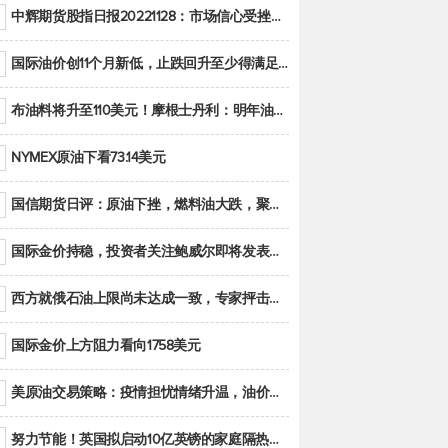
中辉期货股指日报20221128：市场信心受挫，股指全线回调
国际油价创11个月新低，止跌回升至少得满足二大条件之一
布油料将升至110美元！摩根士丹利：明年油市面临七大不确定性
NYMEX原油下看73.14美元
国信期货日评：原油下挫，燃料油大跌，聚烯烃谨慎回调
国际金价持稳，投资者关注鲍威尔即将发表的讲话
西方就俄石油上限尚未达成一致，专家抨击限价是无用功
国际金价上方阻力看向1758美元
美原油交易策略：疫情担忧情绪升温，油价跌创年内新低
努力节能！英国拟启动10亿英镑的家庭隔热工程 减少能源消耗