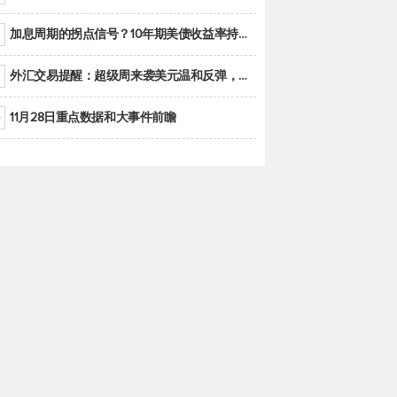
加息周期的拐点信号？10年期美债收益率持续低于联邦基金利率目标区间
外汇交易提醒：超级周来袭美元温和反弹，警惕筑底可能性
11月28日重点数据和大事件前瞻