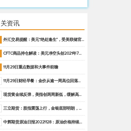
相关资讯
外汇交易提醒：美元“绝处逢生”，受美联储官员鹰派讲话支撑
CFTC商品持仓解读：美元净空头创2021年7月以来最大，黄金期货投机性净多头头寸减少
11月29日重点数据和大事件前瞻
11月29日财经早餐：金价从逾一周高位回落，美联储官员重申鹰派立场推动美元回升
现货黄金续反弹，美指创两周新低，缓解高通胀美国须治本
三立期货：股指震荡上行，金银底部明朗，原油偏弱走势(20221128收评)
中辉期货原油日报20221128：原油价格持续下降，市场关注OPEC+新一轮产能政策