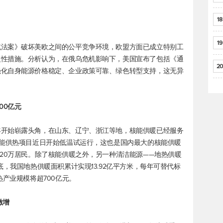
18
19
减法案》破坏美欧之间的公平竞争环境，欧盟方面已成立特别工
复性措施。分析认为，在俄乌危机影响下，美国宣布了包括《通
20
强化自身能源价格稳定、企业政策可靠、绿色转型支持，这无异
00亿元
年开始崭露头角，在山东、辽宁、浙江等地，核能供暖已经服务
核能供热项目近日开始低温试运行，这也是国内最大的核能供暖
务20万居民。除了核能供暖之外，另一种清洁能源——地热供暖
底，我国地热供暖面积累计实现13.92亿平方米，每年可替代标
热产业规模将超700亿元。
激增