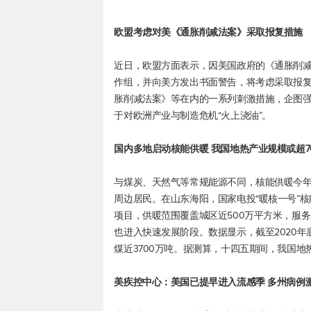
欧盟考虑对美《通胀削减法案》采取报复措施
近日，欧盟方面表示，因美国政府的《通胀削
作组，并向美方发出书面警告，将考虑采取报
胀削减法案》等在内的一系列刺激措施，企图
于对欧洲产业与制造危机“火上浇油”。
国内多地启动核能供暖 我国地热产业规模或超7
与煤炭、天然气等常规能源不同，核能供暖今
周边居民。在山东海阳，国家电投“暖核一号”
项目，供暖范围覆盖城区近500万平方米，服
也进入快速发展阶段。数据显示，截至2020年
煤近3700万吨。据测算，十四五期间，我国地
美疾控中心：美国已提早进入流感季 多州病例