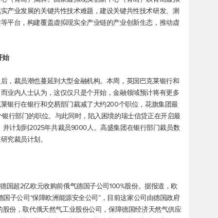
现实产业发展的关键共性技术难题，建设关键共性技术研发、测
作等平台，构建覆盖虚拟现实全产业链的产业创新生态，推动虚
开始
之后，裁员潮也蔓延到大型金融机构。本周，英国巴克莱银行和
，而业内人士认为，这仅仅只是个开始，金融领域预计将有更多
莱银行在银行和交易部门裁减了大约200个职位，花旗集团最
个银行部门的职位。与此同时，陷入困境的瑞士信贷正在开启最
并计划到2025年共裁员9000人。高盛集团在银行部门裁员数
在研究裁员计划。
德国超2亿欧元收购前俄气德国子公司100%股份。据报道，欧
气德国子公司“保障欧洲能源安全公司”，目前这家公司由德国政府
%的股份，取代俄天然气工业股份公司，保障德国经济天然气供应