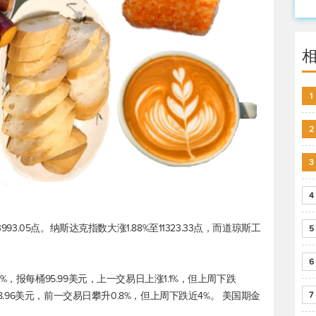
1
2
3
4
993.05点。纳斯达克指数大涨1.88%至11323.33点，而
道琼斯工
5
6
8%，报每桶95.99美元，上一交易日上涨1.1%，但上周下跌
8.96美元，前一交易日攀升0.8%，但上周下跌近4%。 美国期金
7