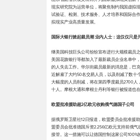
现实研究院为运营单位，将聚焦制约我国虚拟
试验证、检测、技术服务、人才培养和国际合
拟现实产业高质量发展。
国际大银行掀起裁员潮 业内人士：这仅仅只是
继美国科技巨头公司纷纷宣布进行大规模裁员
美国花旗银行等都加入了最新裁员企业名单中
的人失去工作。华尔街裁员最新的消息是，巴克
近解雇了大约50名交易人员，以及削减了数十
大幅度的人员削减，将在第四季度裁员2700人，
十人。摩根大通和摩根士丹利等银行被报道也
欧盟批准援助超2亿欧元收购俄气德国子公司
据俄罗斯卫星社12日报道，欧盟委员会批准援助
盟委员会批准德国斥资2.256亿欧元支持前俄
接管。这一措施可以让德国控制这家公司100