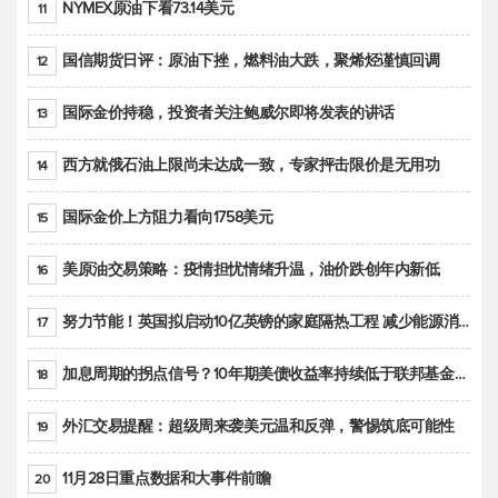
NYMEX原油下看73.14美元
11
国信期货日评：原油下挫，燃料油大跌，聚烯烃谨慎回调
12
国际金价持稳，投资者关注鲍威尔即将发表的讲话
13
西方就俄石油上限尚未达成一致，专家抨击限价是无用功
14
国际金价上方阻力看向1758美元
15
美原油交易策略：疫情担忧情绪升温，油价跌创年内新低
16
努力节能！英国拟启动10亿英镑的家庭隔热工程 减少能源消耗
17
加息周期的拐点信号？10年期美债收益率持续低于联邦基金利率目标区间
18
外汇交易提醒：超级周来袭美元温和反弹，警惕筑底可能性
19
11月28日重点数据和大事件前瞻
20