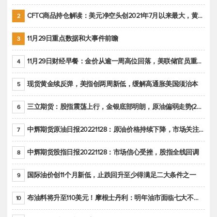
CFTC商品持仓解读：美元净空头创2021年7月以来最大，黄金期货投机性净多头头寸减少
2
11月29日重点数据和大事件前瞻
3
11月29日财经早餐：金价从逾一周高位回落，美联储官员重申鹰派立场推动美元回升
4
现货黄金续反弹，美指创两周新低，缓解高通胀美国须治本
5
三立期货：股指震荡上行，金银底部明朗，原油偏弱走势(20221128收评)
6
中辉期货原油日报20221128：原油价格持续下降，市场关注OPEC+新一轮产能政策
7
中辉期货股指日报20221128：市场信心受挫，股指全线回调
8
国际油价创11个月新低，止跌回升至少得满足二大条件之一
9
布油料将升至110美元！摩根士丹利：明年油市面临七大不确定性
10