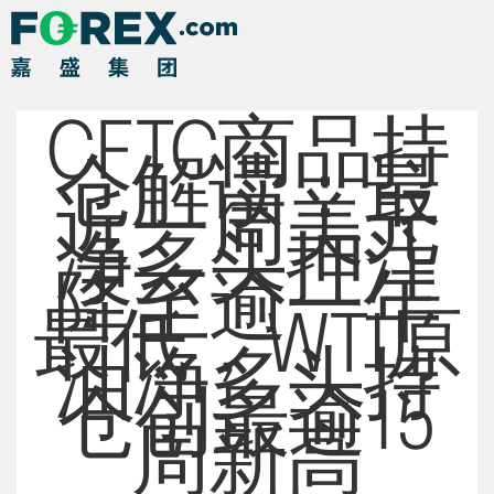
CFTC商品持
仓解读：最
近一周美元
净多头押注
降至逾一年
最低，WTI原
油净多头持
仓创最逾15
周新高