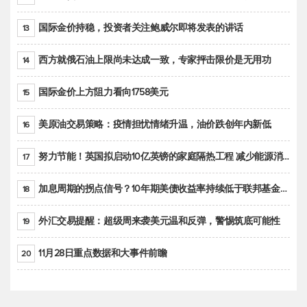
国际金价持稳，投资者关注鲍威尔即将发表的讲话
13
西方就俄石油上限尚未达成一致，专家抨击限价是无用功
14
国际金价上方阻力看向1758美元
15
美原油交易策略：疫情担忧情绪升温，油价跌创年内新低
16
努力节能！英国拟启动10亿英镑的家庭隔热工程 减少能源消耗
17
加息周期的拐点信号？10年期美债收益率持续低于联邦基金利率目标区间
18
外汇交易提醒：超级周来袭美元温和反弹，警惕筑底可能性
19
11月28日重点数据和大事件前瞻
20