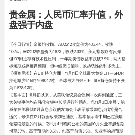
贵金属：人民币汇率升值，外
盘强于内盘
【今日行情】金银均收跌。AU2212收盘价为403.44，收跌
1.07%；AG2212收盘价为4873，收跌2.33%。
美元指数
略有反弹，
但107附近存有技术性压制，十年期美债收益率跌破3.9%，两大指
标短期或存反弹预期，但中线仍旧偏弱，以趋势性的利多为主。
【投资需求】在ETF持仓方面，11月11日全球最大黄金ETF—SPDR
持仓减少1.45吨至910.12吨，全球最大白银ETF—SLV持仓保持不变
为14678.47吨。
【基本面】11月初以来，从美联储议息会议到非农再到通胀，三
大关键事件均在强化金银中长期运行的拐点。①11月3日凌晨，鲍
威尔在美联储11月议息会议的发布会上表示放缓加息步伐将是合
适的，最快在12月就会放缓加息速度，基本预示着中期已过美联
储紧缩最强的时候。②11月4日晚间公布的美国10月失业率超预期
增至3.7%，高于预期的3.6%，也高于前值3.5%。失业率的超预期