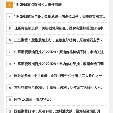
11月29日重点数据和大事件前瞻
3
11月29日财经早餐：金价从逾一周高位回落，美联储官员重申鹰派立场推动美元回升
4
现货黄金续反弹，美指创两周新低，缓解高通胀美国须治本
5
三立期货：股指震荡上行，金银底部明朗，原油偏弱走势(20221128收评)
6
中辉期货原油日报20221128：原油价格持续下降，市场关注OPEC+新一轮产能政策
7
中辉期货股指日报20221128：市场信心受挫，股指全线回调
8
国际油价创11个月新低，止跌回升至少得满足二大条件之一
9
布油料将升至110美元！摩根士丹利：明年油市面临七大不确定性
10
NYMEX原油下看73.14美元
11
国信期货日评：原油下挫，燃料油大跌，聚烯烃谨慎回调
12