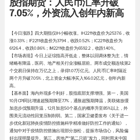
股指期货：人民币汇率升破
7.05%，外资流入创年内新高
【今日涨跌】四大期指仅IH小幅收涨。IH2211收盘价为2537.6，收
涨0.33%；IF2211收盘价为3794，收跌0.52%；IC2211收盘价为
6126.4，收跌0.86%；IM2211收盘价为6592.2，收跌1.40%。
【市场表现】今日上证综指高开低走，整体以回调休整为主，情
绪略有降温，医药、地产相关行业涨幅居前。两市成交额连续第2
个交易日保持在万亿之上，录得1.07万亿元。人民币汇率时隔近
两个月升破7.05%，北上资金大幅净买入166.02亿元，创年内新
高。
【基本面】海内外现多个利好，股指底部支撑增强。第一，美国
10月CPI同比增速超预期降至7.7%，通胀超预期降温，美联储放缓
加息步伐预期升温，12月加息50个基点的概率升至85%以上，外
围美元流动性回笼压制削弱。第二，国家卫健委发布《关于进一
步优化新冠肺炎疫情防控措施科学精准做好防控工作的通知》，
通知中对于疫情防控措施出现部分放松，提振市场信心，风险偏
好出现明显提升。第三，房地产“第二只箭”发力，同时周末中国