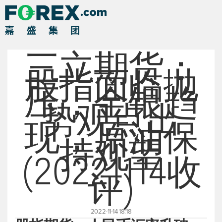
三立期货：
股指面临抛
压，金银趋
势观点出
现，原油保
持观望
(20221114收
评)
2022-11-14 18:18