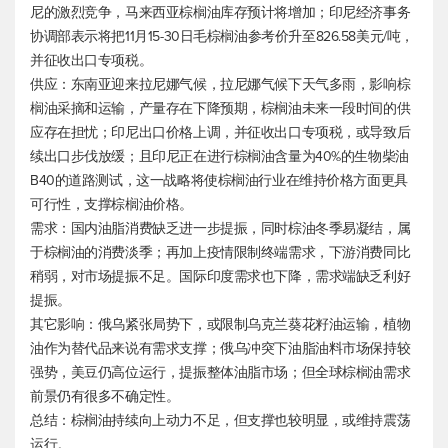
尼的激烈竞争，马来西亚棕榈油库存预计将增加；印尼经济事务
协调部表示将把11月15-30日毛棕榈油参考价升至826.58美元/吨，
并征收出口专项税。
供应：东南亚迎来拉尼娜气候，拉尼娜气候下天气多雨，影响棕
榈油采摘和运输，产量存在下降预期，棕榈油未来一段时间的供
应存在担忧；印尼出口价格上调，并征收出口专项税，或导致后
续出口步伐放缓；且印尼正在进行棕榈油含量为40%的生物柴油
B40的道路测试，这一战略将使棕榈油行业在维持价格方面更具
可行性，支撑棕榈油价格。
需求：国内油脂消费缺乏进一步提振，同时棕油冬季易凝结，属
于棕榈油的消费淡季；再加上疫情限制终端需求，下游消费同比
稍弱，对市场提振不足。国际印度需求也下降，需求端缺乏利好
提振。
其它影响：俄乌紧张局势下，或限制乌克兰葵花籽油运输，植物
油作为替代品来说有需求支撑；俄乌冲突下油脂油料市场保持较
强势，美豆仍高位运行，提振整体油脂市场；但全球棕榈油需求
前景仍有很多不确定性。
总结：棕榈油持续向上动力不足，但支撑也较明显，或维持震荡
运行。