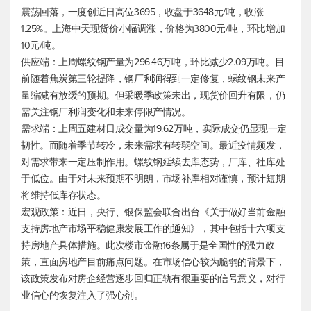
震荡回落，一度创近日高位3695，收盘于3648元/吨，收涨
1.25%。上海中天现货价小幅调涨，价格为3800元/吨，环比增加
10元/吨。
供应端：上周螺纹钢产量为296.46万吨，环比减少2.09万吨。目
前随着焦炭第三轮提降，钢厂利润得到一定修复，螺纹钢未来产
量缩减有放缓的预期。但采暖季政策未出，现货价回升有限，仍
需关注钢厂利润变化和未来停限产情况。
需求端：上周五建材日成交量为19.62万吨，实际成交仍显现一定
韧性。而随着季节转冷，未来需求有转弱空间。最近疫情频发，
对需求带来一定压制作用。螺纹钢延续去库态势，厂库、社库处
于低位。由于对未来预期不明朗，市场补库相对谨慎，预计短期
将维持低库存状态。
宏观政策：近日，央行、银保监会联合出台《关于做好当前金融
支持房地产市场平稳健康发展工作的通知》，其中包括十六项支
持房地产具体措施。此次楼市金融16条属于是全国性的强力政
策，直面房地产目前痛点问题。在市场信心较为脆弱的背景下，
该政策发布对房企经营逐步回归正轨有很重要的信号意义，对行
业信心的恢复注入了强心剂。