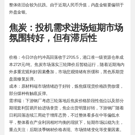
整体依旧会较为抗跌。由于近期人民币升值，内盘金银要偏弱于
外盘金银。
焦炭：投机需求进场短期市场
氛围转好，但有滞后性
价格：今日01合约冲高回落收于2705.5，港口准一级资源仓单成
本2721元/吨。焦炭市场落实三轮降价后暂稳运行，随着近期海内
外多重宏观利好因素叠加，市场悲观情绪有所缓和，黑色系期货
盘面修复反弹。
成本：原材料端市场情绪趋于好转，炼焦煤现货价格跌势放缓，
部分煤种有触底反弹。
需求端：下游钢厂考虑三轮落地后焦炭价格阶段性低位以及部分
期现套利贸易开始进场拿货，焦企出货明显好转，下游钢厂随着
日耗回落连续三周处于增库态势，不过整体看多在中等偏低水
平，整体看在产业利润相对均衡的现状下，短期市场以稳为主，
重点关注：后期淡季钢材价格表现、市场情绪变化等变量因素。