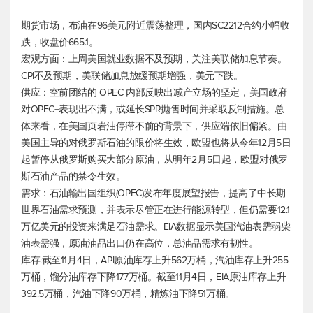
期货市场，布油在96美元附近震荡整理，国内SC2212合约小幅收
跌，收盘价665.1。
宏观方面：上周美国就业数据不及预期，关注美联储加息节奏。
CPI不及预期，美联储加息放缓预期增强，美元下跌。
供应：空前团结的 OPEC 内部反映出减产立场的坚定，美国政府
对OPEC+表现出不满，或延长SPR抛售时间并采取反制措施。总
体来看，在美国页岩油停滞不前的背景下，供应端依旧偏紧。由
美国主导的对俄罗斯石油的限价将生效，欧盟也将从今年12月5日
起暂停从俄罗斯购买大部分原油，从明年2月5日起，欧盟对俄罗
斯石油产品的禁令生效。
需求：石油输出国组织(OPEC)发布年度展望报告，提高了中长期
世界石油需求预测，并表示尽管正在进行能源转型，但仍需要12.1
万亿美元的投资来满足石油需求。EIA数据显示美国汽油表需弱柴
油表需强，原油油品出口仍在高位，总油品需求有韧性。
库存:截至11月4日，API原油库存上升562万桶，汽油库存上升255
万桶，馏分油库存下降177万桶。截至11月4日，EIA原油库存上升
392.5万桶，汽油下降90万桶，精炼油下降51万桶。