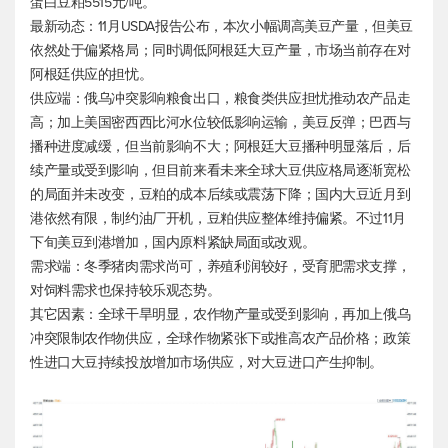
蛋白豆粕5515元/吨。
最新动态：11月USDA报告公布，本次小幅调高美豆产量，但美豆
依然处于偏紧格局；同时调低阿根廷大豆产量，市场当前存在对
阿根廷供应的担忧。
供应端：俄乌冲突影响粮食出口，粮食类供应担忧推动农产品走
高；加上美国密西西比河水位较低影响运输，美豆反弹；巴西与
播种进度减缓，但当前影响不大；阿根廷大豆播种明显落后，后
续产量或受到影响，但目前来看未来全球大豆供应格局逐渐宽松
的局面并未改变，豆粕的成本后续或震荡下降；国内大豆近月到
港依然有限，制约油厂开机，豆粕供应整体维持偏紧。不过11月
下旬美豆到港增加，国内原料紧缺局面或改观。
需求端：冬季猪肉需求尚可，养殖利润较好，受育肥需求支撑，
对饲料需求也保持较乐观态势。
其它因素：全球干旱明显，农作物产量或受到影响，再加上俄乌
冲突限制农作物供应，全球作物紧张下或推高农产品价格；政策
性进口大豆持续投放增加市场供应，对大豆进口产生抑制。