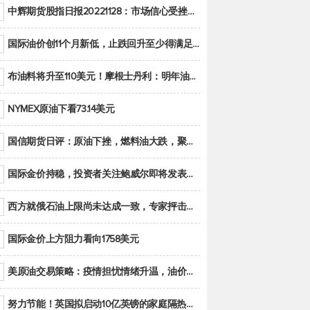
中辉期货股指日报20221128：市场信心受挫，股指全线回调
国际油价创11个月新低，止跌回升至少得满足二大条件之一
布油料将升至110美元！摩根士丹利：明年油市面临七大不确定性
NYMEX原油下看73.14美元
国信期货日评：原油下挫，燃料油大跌，聚烯烃谨慎回调
国际金价持稳，投资者关注鲍威尔即将发表的讲话
西方就俄石油上限尚未达成一致，专家抨击限价是无用功
国际金价上方阻力看向1758美元
美原油交易策略：疫情担忧情绪升温，油价跌创年内新低
努力节能！英国拟启动10亿英镑的家庭隔热工程 减少能源消耗