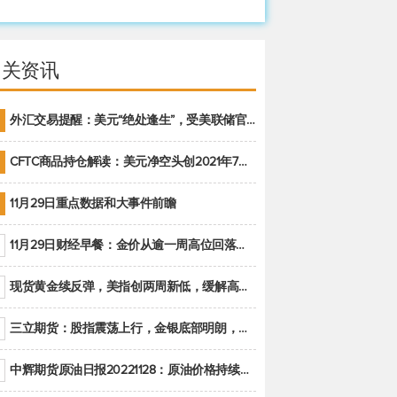
相关资讯
外汇交易提醒：美元“绝处逢生”，受美联储官员鹰派讲话支撑
CFTC商品持仓解读：美元净空头创2021年7月以来最大，黄金期货投机性净多头头寸减少
11月29日重点数据和大事件前瞻
11月29日财经早餐：金价从逾一周高位回落，美联储官员重申鹰派立场推动美元回升
现货黄金续反弹，美指创两周新低，缓解高通胀美国须治本
三立期货：股指震荡上行，金银底部明朗，原油偏弱走势(20221128收评)
中辉期货原油日报20221128：原油价格持续下降，市场关注OPEC+新一轮产能政策