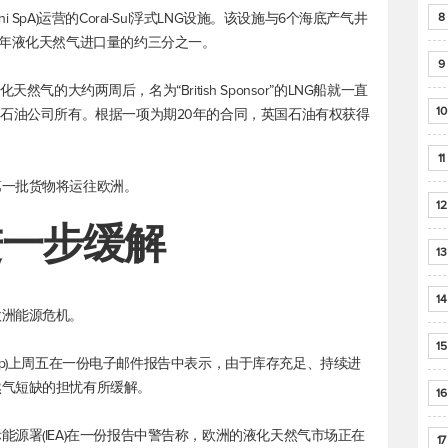
pA)运营的Coral-Sul浮式LNG设施。该设施与6个海底产气井
8
去年液化天然气进口量的约三分之一。
9
化天然气的大约两周后，名为“British Sponsor”的LNG船就一直
10
国石油公司所有。根据一项为期20年的合同，英国石油有权获得
11
第一批货物将运往欧洲。
12
进一步缓解
13
14
欧洲能源危机。
15
Group)上周五在一份电子邮件报告中表示，由于库存充足、持续进
然气短缺的担忧有所缓解。
16
源署(IEA)在一份报告中警告称，欧洲的液化天然气市场正在
17