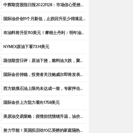
中辉期货股指日报20221128：市场信心受挫，股指全线回调
国际油价创11个月新低，止跌回升至少得满足二大条件之一
布油料将升至110美元！摩根士丹利：明年油市面临七大不确定性
NYMEX原油下看73.14美元
国信期货日评：原油下挫，燃料油大跌，聚烯烃谨慎回调
国际金价持稳，投资者关注鲍威尔即将发表的讲话
西方就俄石油上限尚未达成一致，专家抨击限价是无用功
国际金价上方阻力看向1758美元
美原油交易策略：疫情担忧情绪升温，油价跌创年内新低
努力节能！英国拟启动10亿英镑的家庭隔热工程 减少能源消耗