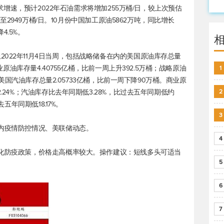
油需求增速，预计2022年石油需求将增加255万桶/日，较上次预估
/日至2949万桶/日。10月份中国加工原油5862万吨，同比增长
4.5%。
022年11月4日当周，包括战略储备在内的美国原油库存总量
商业原油库存量4.40755亿桶，比前一周上升392.5万桶；战略原油
1
桶；美国汽油库存总量2.05733亿桶，比前一周下降90万桶。商业原
.24%；汽油库存比去年同期低3.28%，比过去五年同期低约
2
五年同期低18.17%。
3
国内疫情防控情况、美联储动态。
4
优化防疫政策，价格走高概率较大。操作建议：短线多头可适当
5
6
7