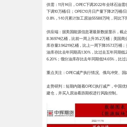
供需：11月14日，OPEC下调2022年全球石
下调10万桶/日；OPEC10月日产量下降21万桶
0.8%，1-10月累计加工原油55588万吨，同比下降
供应端：据美国能源信息署最新数据显示，截止2
8.36974亿桶，比前一周上升35.2万桶；美国
库存量3.96219亿桶，比上一周下降357.3万
油库存比去年同期高1.30%，比过去五年同期低2
6.20%；馏分油库存比去年同期低14.65%，比过去
重点关注：OPEC减产执行情况、俄乌冲突、
走势研判：短期内随着OPEC执行减产，中国
建仓，并买入原油看跌期权进行风险控制。