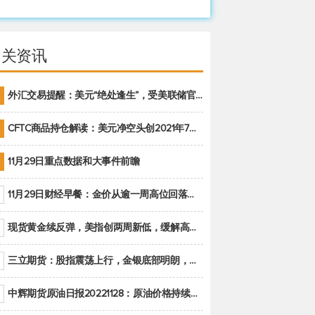
相关资讯
外汇交易提醒：美元“绝处逢生”，受美联储官员鹰派讲话支撑
CFTC商品持仓解读：美元净空头创2021年7月以来最大，黄金期货投机性净多头头寸减少
11月29日重点数据和大事件前瞻
11月29日财经早餐：金价从逾一周高位回落，美联储官员重申鹰派立场推动美元回升
现货黄金续反弹，美指创两周新低，缓解高通胀美国须治本
三立期货：股指震荡上行，金银底部明朗，原油偏弱走势(20221128收评)
中辉期货原油日报20221128：原油价格持续下降，市场关注OPEC+新一轮产能政策