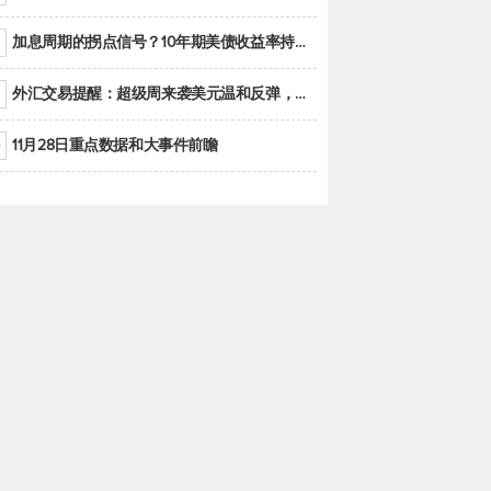
加息周期的拐点信号？10年期美债收益率持续低于联邦基金利率目标区间
外汇交易提醒：超级周来袭美元温和反弹，警惕筑底可能性
11月28日重点数据和大事件前瞻