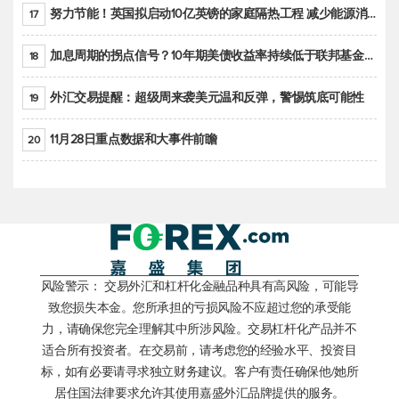
努力节能！英国拟启动10亿英镑的家庭隔热工程 减少能源消耗
17
加息周期的拐点信号？10年期美债收益率持续低于联邦基金利率目标区间
18
外汇交易提醒：超级周来袭美元温和反弹，警惕筑底可能性
19
11月28日重点数据和大事件前瞻
20
风险警示： 交易外汇和杠杆化金融品种具有高风险，可能导
致您损失本金。您所承担的亏损风险不应超过您的承受能
力，请确保您完全理解其中所涉风险。交易杠杆化产品并不
适合所有投资者。在交易前，请考虑您的经验水平、投资目
标，如有必要请寻求独立财务建议。客户有责任确保他/她所
居住国法律要求允许其使用嘉盛外汇品牌提供的服务。