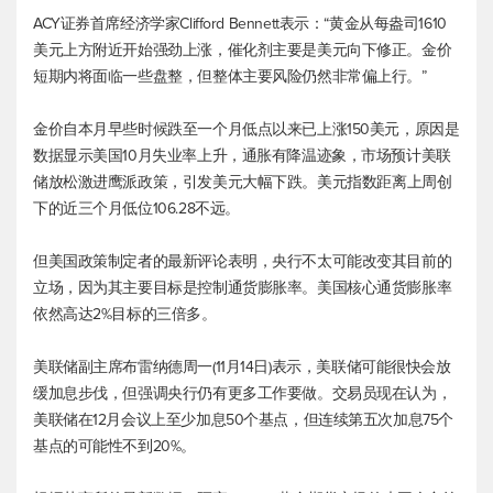
ACY证券首席经济学家Clifford Bennett表示：“黄金从每盎司1610
美元上方附近开始强劲上涨，催化剂主要是美元向下修正。金价
短期内将面临一些盘整，但整体主要风险仍然非常偏上行。”
金价自本月早些时候跌至一个月低点以来已上涨150美元，原因是
数据显示美国10月失业率上升，通胀有降温迹象，市场预计美联
储放松激进鹰派政策，引发美元大幅下跌。
美元指数
距离上周创
下的近三个月低位106.28不远。
但美国政策制定者的最新评论表明，央行不太可能改变其目前的
立场，因为其主要目标是控制通货膨胀率。美国核心通货膨胀率
依然高达2%目标的三倍多。
美联储副主席布雷纳德周一(11月14日)表示，美联储可能很快会放
缓加息步伐，但强调央行仍有更多工作要做。交易员现在认为，
美联储在12月会议上至少加息50个基点，但连续第五次加息75个
基点的可能性不到20%。