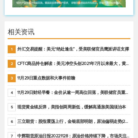
相关资讯
外汇交易提醒：美元“绝处逢生”，受美联储官员鹰派讲话支撑
1
CFTC商品持仓解读：美元净空头创2021年7月以来最大，黄金期货投机性净多头头寸减少
2
11月29日重点数据和大事件前瞻
3
11月29日财经早餐：金价从逾一周高位回落，美联储官员重申鹰派立场推动美元回升
4
现货黄金续反弹，美指创两周新低，缓解高通胀美国须治本
5
三立期货：股指震荡上行，金银底部明朗，原油偏弱走势(20221128收评)
6
中辉期货原油日报20221128：原油价格持续下降，市场关注OPEC+新一轮产能政策
7