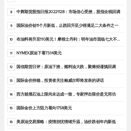
中辉期货股指日报20221128：市场信心受挫，股指全线回调
8
国际油价创11个月新低，止跌回升至少得满足二大条件之一
9
布油料将升至110美元！摩根士丹利：明年油市面临七大不确定性
10
NYMEX原油下看73.14美元
11
国信期货日评：原油下挫，燃料油大跌，聚烯烃谨慎回调
12
国际金价持稳，投资者关注鲍威尔即将发表的讲话
13
西方就俄石油上限尚未达成一致，专家抨击限价是无用功
14
国际金价上方阻力看向1758美元
15
美原油交易策略：疫情担忧情绪升温，油价跌创年内新低
16