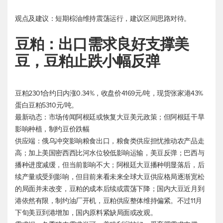
观点及建议：短期棕油维持震荡运行，建议区间思路对待。
豆粕：出口需求良好支撑美
豆，豆粕止跌小幅反弹
豆粕2301合约日内涨0.34%，收盘价4169元/吨，现货张家港43%
蛋白豆粕5310元/吨。
最新动态：市场传闻阿根廷或恢复大豆美元政策；但阿根廷干旱
影响种植，制约豆价跌幅
供应端：俄乌冲突影响粮食出口，粮食类供应担忧推动农产品走
高；加上美国密西西比河水位较低影响运输，美豆反弹；巴西与
播种进度减缓，但当前影响不大；阿根廷大豆播种明显落后，后
续产量或受到影响，但目前来看未来全球大豆供应格局逐渐宽松
的局面并未改变，豆粕的成本后续或震荡下降；国内大豆近月到
港依然有限，制约油厂开机，豆粕供应整体维持偏紧。不过11月
下旬美豆到港增加，国内原料紧缺局面或改观。