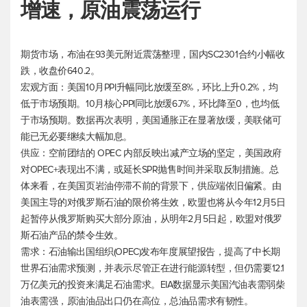
增速，原油震荡运行
期货市场，布油在93美元附近震荡整理，国内SC2301合约小幅收
跌，收盘价640.2。
宏观方面：美国10月PPI升幅同比放缓至8%，环比上升0.2%，均
低于市场预期。10月核心PPI同比放缓6.7%，环比降至0，也均低
于市场预期。数据再次表明，美国通胀正在显著放缓，美联储可
能已无必要继续大幅加息。
供应：空前团结的 OPEC 内部反映出减产立场的坚定，美国政府
对OPEC+表现出不满，或延长SPR抛售时间并采取反制措施。总
体来看，在美国页岩油停滞不前的背景下，供应端依旧偏紧。由
美国主导的对俄罗斯石油的限价将生效，欧盟也将从今年12月5日
起暂停从俄罗斯购买大部分原油，从明年2月5日起，欧盟对俄罗
斯石油产品的禁令生效。
需求：石油输出国组织(OPEC)发布年度展望报告，提高了中长期
世界石油需求预测，并表示尽管正在进行能源转型，但仍需要12.1
万亿美元的投资来满足石油需求。EIA数据显示美国汽油表需弱柴
油表需强，原油油品出口仍在高位，总油品需求有韧性。