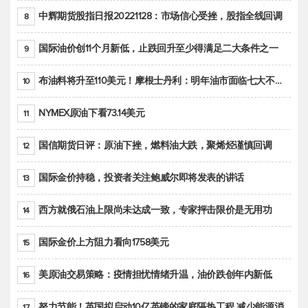
中辉期货股指日报20221128：市场信心受挫，股指全线回调
8
国际油价创11个月新低，止跌回升至少得满足二大条件之一
9
布油料将升至110美元！摩根士丹利：明年油市面临七大不确定性
10
NYMEX原油下看73.14美元
11
国信期货日评：原油下挫，燃料油大跌，聚烯烃谨慎回调
12
国际金价持稳，投资者关注鲍威尔即将发表的讲话
13
西方就俄石油上限尚未达成一致，专家抨击限价是无用功
14
国际金价上方阻力看向1758美元
15
美原油交易策略：疫情担忧情绪升温，油价跌创年内新低
16
努力节能！英国拟启动10亿英镑的家庭隔热工程 减少能源消耗
17