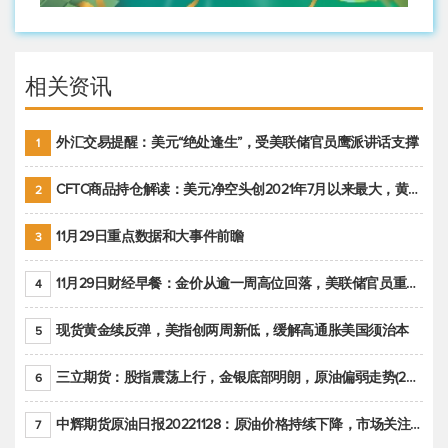
相关资讯
外汇交易提醒：美元“绝处逢生”，受美联储官员鹰派讲话支撑
1
CFTC商品持仓解读：美元净空头创2021年7月以来最大，黄金期货投机性净多头头寸减少
2
11月29日重点数据和大事件前瞻
3
11月29日财经早餐：金价从逾一周高位回落，美联储官员重申鹰派立场推动美元回升
4
现货黄金续反弹，美指创两周新低，缓解高通胀美国须治本
5
三立期货：股指震荡上行，金银底部明朗，原油偏弱走势(20221128收评)
6
中辉期货原油日报20221128：原油价格持续下降，市场关注OPEC+新一轮产能政策
7