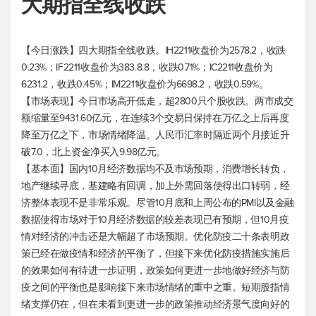
大期指全线收跌
【今日涨跌】四大期指全线收跌。IH2211收盘价为2578.2，收跌
0.23%；IF2211收盘价为383.8.8，收跌0.71%；IC2211收盘价为
6231.2，收跌0.45%；IM2211收盘价为6698.2，收跌0.59%。
【市场表现】今日市场高开低走，超2800只个股收跌。两市成交
额缩量至9431.60亿元，在连续3个交易日保持在万亿之上后再度
降至万亿之下，市场情绪降温。人民币汇率时隔近两个月接近升
破7.0，北上资金净买入9.98亿元。
【基本面】国内10月经济数据均不及市场预期，消费增长转负，
地产继续寻底，基建略有回调，加上外需回落使得出口转弱，经
济整体表现不是非常乐观。尽管10月底和上周公布的PMI以及金融
数据使得市场对于10月经济数据的较差表现已有预期，但10月疫
情对经济的冲击还是大幅超了市场预期。优化防疫二十条表明政
策已经在做疫情和经济的平衡了，但接下来优化防疫措施实施后
的效果如何有待进一步证明，政策如何更进一步地做好经济与防
疫之间的平衡也是影响接下来市场情绪的重中之重。短期股指情
绪支撑仍在，但在未看到更进一步的政策推动经济景气度向好的