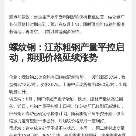
观点与建议：焦企生产水平受利润影响保持极低位置，结合钢厂
冬储原材料时期未到，预计在12月上旬，届时预期的1-2轮的提涨
若落地，再看空。目前以震荡偏多对待。
螺纹钢：江苏粗钢产量平控启
动，期现价格延续涨势
价格：螺纹钢2301合约今日继续延续涨势，一度创新高3764，收
盘价3742元/吨，收涨2.07%。上海中天现货价为3860元/吨，出现
明显回升。
供应端：11月，钢厂停减产逐渐增加，铁水、建材产量从高位回
落。近日，粗钢产量平控提上日程。江苏钢厂已接到压减通知，
部分钢企高炉已确定停检修计划。随着粗钢产量平控开始，供应
缩减力度有望进一步提升。对螺纹价格形成一定利好。
需求端：建材成交处于不温不火状态，本周一、周二建材成交量
分别为17.04万吨，16.84万吨。表观需求出现回落，未来需求有逐