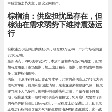
甲醇震荡走势为主，建议区间操作。
棕榈油：供应担忧虽存在，但
棕油在需求弱势下维持震荡运
行
棕榈油2301合约日内跌1.66%，收盘8078元/吨；广州市场棕榈油
8330元/吨。
最新动态：MPOB月报公布，本次产量和库存虽小幅增加，但增
加程度略低于市场预期，加上出口稍高于预期，整体报告中性略
多，支撑棕油价格。
供应：印尼库存降至历史正常水平，此前的高供应压力转化为供
需相对平衡，前期利空因素消散；东南亚迎来拉尼娜气候，拉尼
娜气候下天气多雨，影响棕榈油采摘和运输，产量存在下降预
期，棕榈油未来一段时间的供应存在担忧；10月底印尼发布了新
的有条件的棕油出口levy政策，一定程度上仍促进出口；且印尼
正在进行棕榈油含量为40%的生物柴油B40的道路测试，这一战