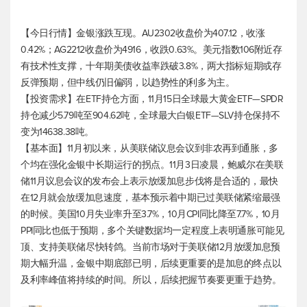
【今日行情】金银涨跌互现。AU2302收盘价为407.12，收涨
0.42%；AG2212收盘价为4916，收跌0.63%。
美元指数
106附近存
有技术性支撑，十年期美债收益率跌破3.8%，两大指标短期或存
反弹预期，但中线仍旧偏弱，以趋势性的利多为主。
【投资需求】在ETF持仓方面，11月15日全球最大黄金ETF—SPDR
持仓减少5.79吨至904.62吨，全球最大白银ETF—SLV持仓保持不
变为14638.38吨。
【基本面】11月初以来，从美联储议息会议到非农再到通胀，多
个均在强化金银中长期运行的拐点。11月3日凌晨，鲍威尔在美联
储11月议息会议的发布会上表示放缓加息步伐将是合适的，最快
在12月就会放缓加息速度，基本预示着中期已过美联储紧缩最强
的时候。美国10月失业率升至3.7%，10月CPI同比降至7.7%，10月
PPI同比也低于预期，多个关键数据均一定程度上表明通胀可能见
顶、支持美联储尽快转鸽。当前市场对于美联储12月放缓加息预
期大幅升温，金银中期底部已明，后续更重要的是加息的终点以
及利率峰值将持续的时间。所以，后续把握节奏要更重于趋势。