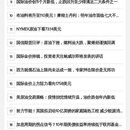
国际油价创11个月新低，止跌回升至少得满足二大条件之一
9
布油料将升至110美元！摩根士丹利：明年油市面临七大不确定性
10
NYMEX原油下看73.14美元
11
国信期货日评：原油下挫，燃料油大跌，聚烯烃谨慎回调
12
国际金价持稳，投资者关注鲍威尔即将发表的讲话
13
西方就俄石油上限尚未达成一致，专家抨击限价是无用功
14
国际金价上方阻力看向1758美元
15
美原油交易策略：疫情担忧情绪升温，油价跌创年内新低
16
努力节能！英国拟启动10亿英镑的家庭隔热工程 减少能源消耗
17
加息周期的拐点信号？10年期美债收益率持续低于联邦基金利率目标区间
18