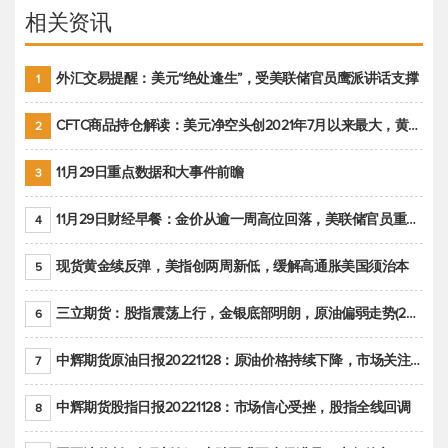
相关资讯
外汇交易提醒：美元“绝处逢生”，受美联储官员鹰派讲话支撑
1
CFTC商品持仓解读：美元净空头创2021年7月以来最大，黄金期货投机性净多头头寸减少
2
11月29日重点数据和大事件前瞻
3
11月29日财经早餐：金价从逾一周高位回落，美联储官员重申鹰派立场推动美元回升
4
现货黄金续反弹，美指创两周新低，缓解高通胀美国须治本
5
三立期货：股指震荡上行，金银底部明朗，原油偏弱走势(20221128收评)
6
中辉期货原油日报20221128：原油价格持续下降，市场关注OPEC+新一轮产能政策
7
中辉期货股指日报20221128：市场信心受挫，股指全线回调
8