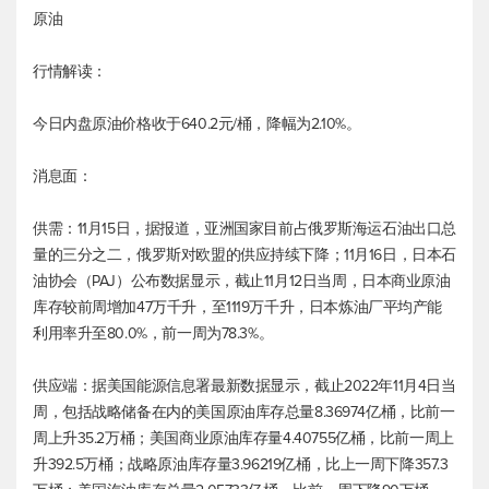
原油
行情解读：
今日内盘原油价格收于640.2元/桶，降幅为2.10%。
消息面：
供需：11月15日，据报道，亚洲国家目前占俄罗斯海运石油出口总
量的三分之二，俄罗斯对欧盟的供应持续下降；11月16日，日本石
油协会（PAJ）公布数据显示，截止11月12日当周，日本商业原油
库存较前周增加47万千升，至1119万千升，日本炼油厂平均产能
利用率升至80.0%，前一周为78.3%。
供应端：据美国能源信息署最新数据显示，截止2022年11月4日当
周，包括战略储备在内的美国原油库存总量8.36974亿桶，比前一
周上升35.2万桶；美国商业原油库存量4.40755亿桶，比前一周上
升392.5万桶；战略原油库存量3.96219亿桶，比上一周下降357.3