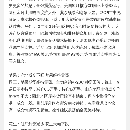
要更多的加息，金银震荡运行。美国10月核心CPI同比上涨6.3%，
除租金环比涨幅再度扩大外，其余项缓和迹象明显。继CPI年中见
顶后，本次核心CPI见顶回落，那么紧缩预期最强的时候亦基本确
认过去。另外，10年期-3月美债利差步入倒挂后仍持续扩大，反
映市场衰退预期。随着后续增长和通胀博弈加剧，贵金属上涨趋
势已逐渐明朗，白银在光伏需求提振下，则因低库存受到更多商
品属性的支撑。近期市场预期缓和已较为充分，短线不建议追
多。关注黄金1680美元/盎司和白银19.8美元/盎司附近支撑的逢低
买入机会。
苹果：产地成交不旺 苹果维持震荡；
周三，苹果期货维持震荡。主力合约AP2301冲高回落，较上一交
易日基本持平，减仓0.5万手，持仓16万手。山东地区主流成交价
格变动不大；西北地区库外货已经基本结束，库内少量报价交
易，成交一般。目前库外尚有部分余货待销，冷库货源成本较
高，成交情况不见起色。操作建议震荡偏空思路对待。
花生：油厂到货减少 花生大幅下跌；