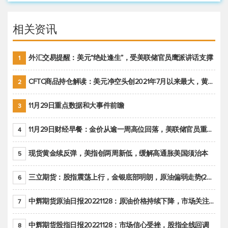
相关资讯
外汇交易提醒：美元“绝处逢生”，受美联储官员鹰派讲话支撑
1
CFTC商品持仓解读：美元净空头创2021年7月以来最大，黄金期货投机性净多头头寸减少
2
11月29日重点数据和大事件前瞻
3
11月29日财经早餐：金价从逾一周高位回落，美联储官员重申鹰派立场推动美元回升
4
现货黄金续反弹，美指创两周新低，缓解高通胀美国须治本
5
三立期货：股指震荡上行，金银底部明朗，原油偏弱走势(20221128收评)
6
中辉期货原油日报20221128：原油价格持续下降，市场关注OPEC+新一轮产能政策
7
中辉期货股指日报20221128：市场信心受挫，股指全线回调
8