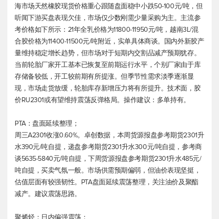
海市场天然橡胶现货价格重心跟随盘面稳中小跌50-100元/吨，但
听闻下游买盘表现欠佳，市场仅少数刚需少量采购为主。主流参
考价格如下所示：21年全乳价格为11800-11950元/吨，越南3L/混
合胶价格为11400-11500元/吨附近，实单具体商谈。国内外新胶产
量维持稳定增长趋势，但市场对于短期内交割品减产预期犹存。
当前轮胎厂家开工基本已恢复至前期运行水平，个别厂家由于库
存储备较低，开工较前期有所提涨。但季节性需求淡季逐渐显
现，市场走货放缓，轮胎库存新增压力将有所提升。技术面，胶
价RU2301或有望维持震荡反弹格局。操作建议：多单持有。
PTA：盘面延续整理；
周三A2301收涨0.60%。卓创数据，本周货源报盘参考期货2301升
水390元/吨自提，递盘参考期货2301升水300元/吨自提，参考商
谈5635-5840元/吨自提，下周货源报盘参考期货2301升水485元/
吨自提，买卖气氛一般。市场供需预期偏弱，但油价表现坚挺，
估值层面有较强韧性。PTA盘面延续震荡整理，关注油价及聚酯
减产。建议震荡思路。
聚烯烃：日内偏强震荡；