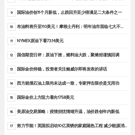
国际油价创11个月新低，止跌回升至少得满足二大条件之一
9
布油料将升至110美元！摩根士丹利：明年油市面临七大不确定性
10
NYMEX原油下看73.14美元
11
国信期货日评：原油下挫，燃料油大跌，聚烯烃谨慎回调
12
国际金价持稳，投资者关注鲍威尔即将发表的讲话
13
西方就俄石油上限尚未达成一致，专家抨击限价是无用功
14
国际金价上方阻力看向1758美元
15
美原油交易策略：疫情担忧情绪升温，油价跌创年内新低
16
努力节能！英国拟启动10亿英镑的家庭隔热工程 减少能源消耗
17