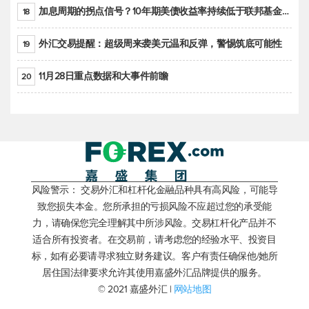
加息周期的拐点信号？10年期美债收益率持续低于联邦基金利率目标区间
18
外汇交易提醒：超级周来袭美元温和反弹，警惕筑底可能性
19
11月28日重点数据和大事件前瞻
20
风险警示： 交易外汇和杠杆化金融品种具有高风险，可能导
致您损失本金。您所承担的亏损风险不应超过您的承受能
力，请确保您完全理解其中所涉风险。交易杠杆化产品并不
适合所有投资者。在交易前，请考虑您的经验水平、投资目
标，如有必要请寻求独立财务建议。客户有责任确保他/她所
居住国法律要求允许其使用嘉盛外汇品牌提供的服务。
© 2021 嘉盛外汇 |
网站地图