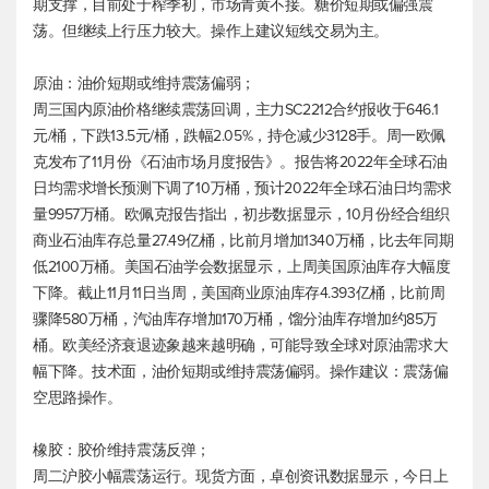
期支撑，目前处于榨季初，市场青黄不接。糖价短期或偏强震
荡。但继续上行压力较大。操作上建议短线交易为主。
原油：油价短期或维持震荡偏弱；
周三国内原油价格继续震荡回调，主力SC2212合约报收于646.1
元/桶，下跌13.5元/桶，跌幅2.05%，持仓减少3128手。周一欧佩
克发布了11月份《石油市场月度报告》。报告将2022年全球石油
日均需求增长预测下调了10万桶，预计2022年全球石油日均需求
量9957万桶。欧佩克报告指出，初步数据显示，10月份经合组织
商业石油库存总量27.49亿桶，比前月增加1340万桶，比去年同期
低2100万桶。美国石油学会数据显示，上周美国原油库存大幅度
下降。截止11月11日当周，美国商业原油库存4.393亿桶，比前周
骤降580万桶，汽油库存增加170万桶，馏分油库存增加约85万
桶。欧美经济衰退迹象越来越明确，可能导致全球对原油需求大
幅下降。技术面，油价短期或维持震荡偏弱。操作建议：震荡偏
空思路操作。
橡胶：胶价维持震荡反弹；
周二沪胶小幅震荡运行。现货方面，卓创资讯数据显示，今日上