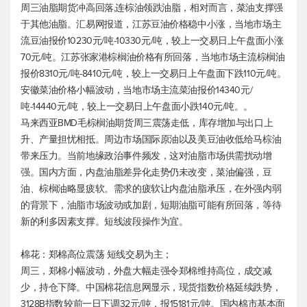
周三油脂期货冲高回落,连棕油领跌油脂，相对而言，菜油支撑强
于其他油脂。汇易网报道，江苏豆油价格稳中小涨，当地市场主
流豆油报价10230元/吨-10330元/吨，较上一交易日上午盘面小涨
70元/吨。江苏张家港棕榈油价格有所回落，当地市场主流棕榈油
报价8310元/吨-8410元/吨，较上一交易日上午盘面下跌110元/吨。
安徽菜油价格小幅波动，当地市场主流菜油报价14340元/
吨-14440元/吨，较上一交易日上午盘面小跌140元/吨。。
马来西亚BMD毛棕榈油期货周三震荡走低，库存增加与出口上
升、产量担忧相抵。周边市场国际原油以及美豆油收低给马棕油
带来压力。当前地缘政治事件频发，这对油脂市场供需扰动增
强。国内方面，内盘油脂差异化走势仍未改变，菜油偏强，豆
油、棕榈油略显疲软。需求的疲软让内盘油脂承压，在外强内弱
的背景下，油脂市场波动或加剧，短期油脂可能有所回落，等待
新的利多因素支撑。短线波段操作为宜。
棉花：郑棉高位震荡 短线交易为主；
周三，郑棉小幅波动，外盘大幅走强令郑棉维持高位，成交减
少，持仓下降。中国棉花信息网显示，现货指数价格延续跌势，
3128B指数较前一日下调32元/吨，报15181元/吨。国内棉市基本面