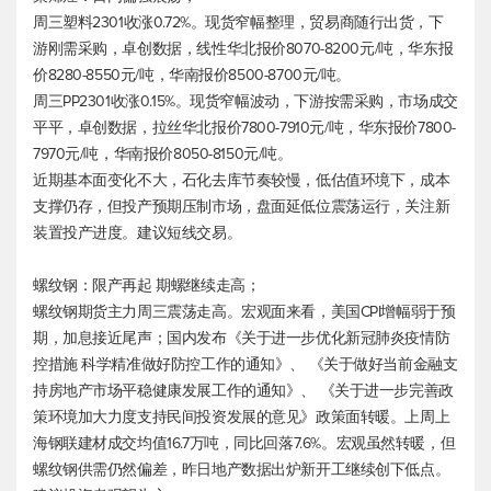
周三塑料2301收涨0.72%。现货窄幅整理，贸易商随行出货，下
游刚需采购，卓创数据，线性华北报价8070-8200元/吨，华东报
价8280-8550元/吨，华南报价8500-8700元/吨。
周三PP2301收涨0.15%。现货窄幅波动，下游按需采购，市场成交
平平，卓创数据，拉丝华北报价7800-7910元/吨，华东报价7800-
7970元/吨，华南报价8050-8150元/吨。
近期基本面变化不大，石化去库节奏较慢，低估值环境下，成本
支撑仍存，但投产预期压制市场，盘面延低位震荡运行，关注新
装置投产进度。建议短线交易。
螺纹钢：限产再起 期螺继续走高；
螺纹钢期货主力周三震荡走高。宏观面来看，美国CPI增幅弱于预
期，加息接近尾声；国内发布《关于进一步优化新冠肺炎疫情防
控措施 科学精准做好防控工作的通知》、 《关于做好当前金融支
持房地产市场平稳健康发展工作的通知》、 《关于进一步完善政
策环境加大力度支持民间投资发展的意见》政策面转暖。上周上
海钢联建材成交均值16.7万吨，同比回落7.6%。宏观虽然转暖，但
螺纹钢供需仍然偏差，昨日地产数据出炉新开工继续创下低点。