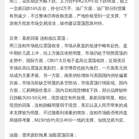
周三，花生期货大幅下跌。主力合约PK2301午后下跌明显，较上
一交易日跌1.6%左右，持仓12万手。油厂方面，油厂部分到货量
有所减少，不过整体仍有收购意愿，产地价格受到一定支撑。下
游南方批发市场交易清淡，操作建议震荡思路对待。
豆类：基差回落 连粕低位震荡；
周三连粕市场低位震荡收涨，市场从夜盘的低迷中略有起色。盘
中期价几度上冲，但上方抛压依然明显。市场仍处于弱势震荡的
走势中。国际方面，CBOT大豆电子盘高位震荡收跌，近期美豆
市场在高位震荡反复剧烈，多空博弈也较为激烈，一方面美元扰
动成为主要矛盾。另一方面，南美供给增加与美国国内供给偏紧
共振，市场当前缺乏明显的多空扰动，市场震荡行情延续。国内
方面，汇易网报价显示，国内豆粕现货继续下跌，部分品牌较昨
日跌幅为30-50元/吨，现货成交有所放缓。基差回落明显。相比
现货的回落，连粕跌幅明显弱于现货，美豆以及人民币带来的成
本支撑较为明显。不过随着到港量的增加，连粕市场能否维持盘
局值得考量，M2301合约关注4100一线的支撑。短线交易为宜。
油脂：需求疲软拖累 油脂震荡回落；