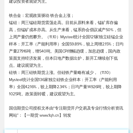
建议投资者观望为主。
铁合金：宏观政策驱动 铁合金上涨；
锰硅：周三锰硅期货震荡走高。目前从原料来看，锰矿库存偏
高，但锰矿成本亦高。从生产来看，锰系协会倡议减产50%，但
上周产量仍然攀升。（11.10）Mysteel统计全国121家独立硅锰企业
样本：开工率（产能利用率）全国59.89%，较上周增2.15%；日均
产量27916吨，增540吨。美国CPI增幅趋缓，加息趋缓，国内政
策面支持经济发展，但本日地产数据出炉，新开工继续创下低
点。建议观望为主。
硅铁：周三硅铁期货上涨。但硅铁产量略有减少，（11.10）
Mysteel统计全国136家独立硅铁企业样本：开工率（产能利用
率）全国42.16%，较上期降2.34%；日均产量14926吨，较上期降
1025吨。政策面转暖，建议观望为主。
国信期货公司授权文本由“专注期货开户交易及专业行情分析资讯
网站”：【一期货 www.1qh.cn】转发