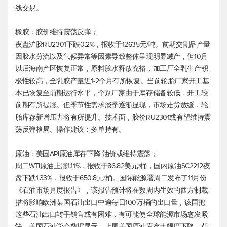
线交易。
橡胶：胶价维持震荡反弹；
夜盘沪胶RU2301下跌0.2%，报收于12635元/吨。前期交割品产量
因胶水分流以及气候异常等因素导致整体呈现明显减产，但10月
以后海南产区恢复正常，原料胶水释放充裕，加工厂全乳生产积
极性较高，全乳胶产量近1-2个月有所恢复。当前轮胎厂家开工基
本已恢复至前期运行水平，个别厂家由于库存储备较低，开工较
前期有所提涨。但季节性需求淡季逐渐显现，市场走货放缓，轮
胎库存新增压力将有所提升。技术面，胶价RU2301或有望维持震
荡反弹格局。操作建议：多单持有。
原油：美国API原油库存下降 油价或维持震荡；
周二WTI原油上涨1.11%，报收于86.82美元/桶，国内原油SC2212夜
盘下跌1.33%，报收于650.8元/桶。国际能源署周二发布了11月份
《石油市场月度报告》，该报告预计将在数周内生效的西方制裁
措将影响欧洲某国石油出口中逾每日100万桶的出口量，该国把
这些石油出口转手销售或有困难，有可能使全球能源市场愈发紧
缺。美国石油学会数据显示，上周美国原油库存大幅度下降。截