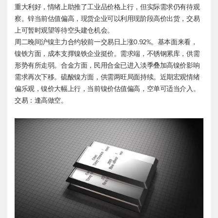
重大利好，情绪上助推了工业品价格上行，但实际需求仍有待观
察。锌当前估值偏高，现货企业可以利用现阶段高价出货，交易
上可暂时观望等待空头建仓机会。
周二晚间沪镍主力合约较前一交易日上涨0.92%。基本面来看，
镍铁方面，成本支撑镍铁企业挺价。需求端，不锈钢累库，供需
形势有所走弱。合金方面，民用合金已进入淡季叠加高镍价影响
需求再次下移。硫酸镍方面，供需两旺局面持续。近期宏观情绪
偏乐观，镍价大幅上行，当前镍价估值偏高，空单可适当介入。
交易：逢高做空。