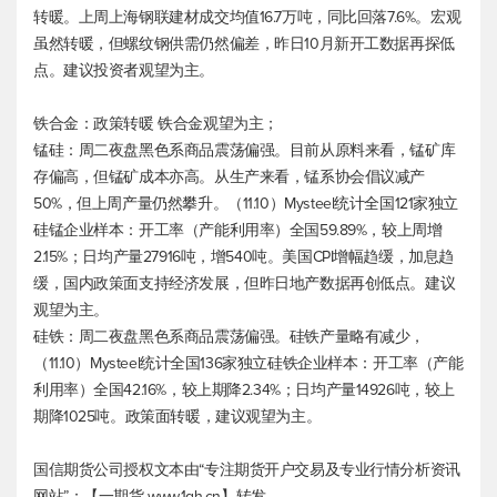
转暖。上周上海钢联建材成交均值16.7万吨，同比回落7.6%。宏观
虽然转暖，但螺纹钢供需仍然偏差，昨日10月新开工数据再探低
点。建议投资者观望为主。
铁合金：政策转暖 铁合金观望为主；
锰硅：周二夜盘黑色系商品震荡偏强。目前从原料来看，锰矿库
存偏高，但锰矿成本亦高。从生产来看，锰系协会倡议减产
50%，但上周产量仍然攀升。（11.10）Mysteel统计全国121家独立
硅锰企业样本：开工率（产能利用率）全国59.89%，较上周增
2.15%；日均产量27916吨，增540吨。美国CPI增幅趋缓，加息趋
缓，国内政策面支持经济发展，但昨日地产数据再创低点。建议
观望为主。
硅铁：周二夜盘黑色系商品震荡偏强。硅铁产量略有减少，
（11.10）Mysteel统计全国136家独立硅铁企业样本：开工率（产能
利用率）全国42.16%，较上期降2.34%；日均产量14926吨，较上
期降1025吨。政策面转暖，建议观望为主。
国信期货公司授权文本由“专注期货开户交易及专业行情分析资讯
网站”：【一期货 www.1qh.cn】转发