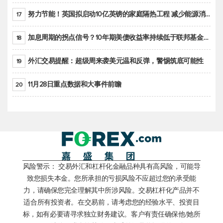
努力节能！英国拟启动10亿英镑的家庭隔热工程 减少能源消耗
17
加息周期的拐点信号？10年期美债收益率持续低于联邦基金利率目标区间
18
外汇交易提醒：超级周来袭美元温和反弹，警惕筑底可能性
19
11月28日重点数据和大事件前瞻
20
风险警示： 交易外汇和杠杆化金融品种具有高风险，可能导
致您损失本金。您所承担的亏损风险不应超过您的承受能
力，请确保您完全理解其中所涉风险。交易杠杆化产品并不
适合所有投资者。在交易前，请考虑您的经验水平、投资目
标，如有必要请寻求独立财务建议。客户有责任确保他/她所