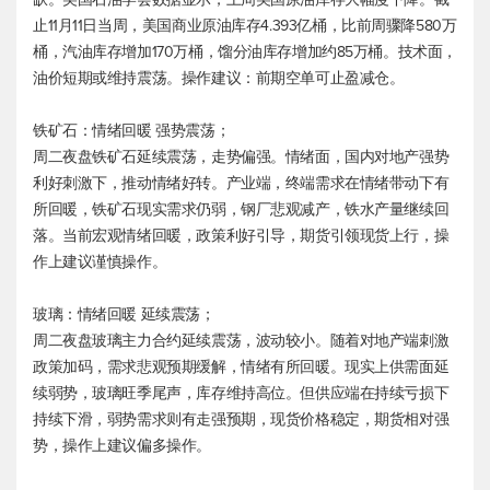
止11月11日当周，美国商业原油库存4.393亿桶，比前周骤降580万
桶，汽油库存增加170万桶，馏分油库存增加约85万桶。技术面，
油价短期或维持震荡。操作建议：前期空单可止盈减仓。
铁矿石：情绪回暖 强势震荡；
周二夜盘铁矿石延续震荡，走势偏强。情绪面，国内对地产强势
利好刺激下，推动情绪好转。产业端，终端需求在情绪带动下有
所回暖，铁矿石现实需求仍弱，钢厂悲观减产，铁水产量继续回
落。当前宏观情绪回暖，政策利好引导，期货引领现货上行，操
作上建议谨慎操作。
玻璃：情绪回暖 延续震荡；
周二夜盘玻璃主力合约延续震荡，波动较小。随着对地产端刺激
政策加码，需求悲观预期缓解，情绪有所回暖。现实上供需面延
续弱势，玻璃旺季尾声，库存维持高位。但供应端在持续亏损下
持续下滑，弱势需求则有走强预期，现货价格稳定，期货相对强
势，操作上建议偏多操作。