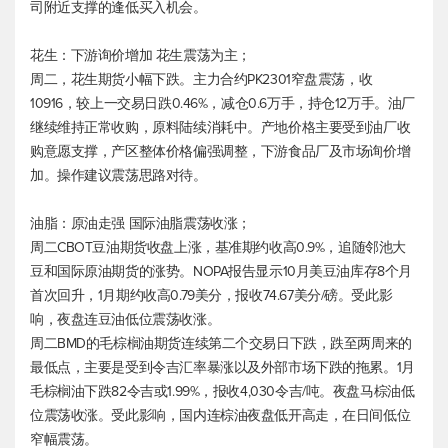
司附近支撑的逢低买入机会。
花生：下游询价增加 花生震荡为主；
周二，花生期货小幅下跌。主力合约PK2301窄盘震荡，收
10916，较上一交易日跌0.46%，减仓0.6万手，持仓12万手。油厂
继续维持正常收购，原料陆续消耗中。产地价格主要受到油厂收
购意愿支撑，产区整体价格偏强调整，下游食品厂及市场询价增
加。操作建议震荡思路对待。
油脂：原油走强 国际油脂震荡收涨；
周二CBOT豆油期货收盘上涨，基准期约收高0.9%，追随邻池大
豆和国际原油期货的涨势。NOPA报告显示10月美豆油库存8个月
首次回升，1月期约收高0.79美分，报收74.67美分/磅。受此影
响，夜盘连豆油低位震荡收涨。
周二BMD的毛棕榈油期货连续第二个交易日下跌，跌至两周来的
最低点，主要是受到令吉汇率暴涨以及外部市场下跌的拖累。1月
毛棕榈油下跌82令吉或1.99%，报收4,030令吉/吨。夜盘马棕油低
位震荡收涨。受此影响，国内连棕油夜盘低开高走，在日间低位
窄幅震荡。