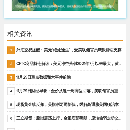
相关资讯
外汇交易提醒：美元“绝处逢生”，受美联储官员鹰派讲话支撑
1
CFTC商品持仓解读：美元净空头创2021年7月以来最大，黄金期货投机性净多头头寸减少
2
11月29日重点数据和大事件前瞻
3
11月29日财经早餐：金价从逾一周高位回落，美联储官员重申鹰派立场推动美元回升
4
现货黄金续反弹，美指创两周新低，缓解高通胀美国须治本
5
三立期货：股指震荡上行，金银底部明朗，原油偏弱走势(20221128收评)
6