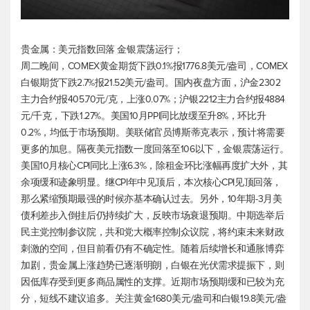
贵金属：
美元指数
回落 金银震荡运行；
周二晚间，
COMEX黄金期货
下跌0.1%报1776.8美元/盎司，
COMEX
白银期货
下跌2.7%报21.52美元/盎司。国内夜盘方面，沪金2302
主力合约报405.70元/克，上涨0.07%；沪银2212主力合约报4884
元/千克，下跌1.27%。美国10月PPI同比放缓至升8%，环比升
0.2%，均低于市场预期。美联储官员博斯蒂克表示，预计将需要
更多的加息。隔夜
美元指数
一度回落至106以下，金银震荡运行。
美国10月核心CPI同比上涨6.3%，除租金环比涨幅再度扩大外，其
余项缓和迹象明显。继CPI年中见顶后，本次核心CPI见顶回落，
那么紧缩预期最强的时候亦基本确认过去。另外，10年期-3月美
债利差步入倒挂后仍持续扩大，反映市场衰退预期。中期选举后
民主党控制参议院，共和党大概率控制众议院，将约束未来财政
刺激的空间，但目前看仍有不确定性。随着后续增长和通胀博弈
加剧，贵金属上涨趋势已逐渐明朗，白银在光伏需求提振下，则
因低库存受到更多商品属性的支撑。近期市场预期缓和已较为充
分，短线不建议追多。关注黄金1680美元/盎司和白银19.8美元/盎