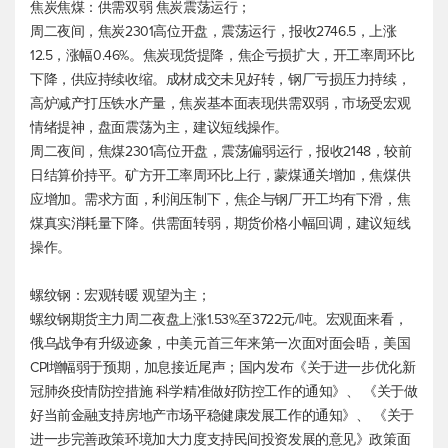
焦炭焦煤：供需双弱 焦炭震荡运行；
周二夜间，焦炭2301高位开盘，震荡运行，报收2746.5，上涨
12.5，涨幅0.46%。焦炭现货提降，焦企亏损扩大，开工率周环比
下降，供应持续收缩。成材成交未见好转，钢厂亏损压力持续，
高炉减产打压铁水产量，焦炭基本面表现供需双弱，市场受宏观
情绪提神，盘面震荡为主，建议短线操作。
周二夜间，焦煤2301高位开盘，震荡偏弱运行，报收2148，较前
日结算价持平。矿方开工率周环比上行，蒙煤通关增加，焦煤供
应增加。需求方面，利润压制下，焦企与钢厂开工均有下滑，焦
煤真实消耗量下降。供需面转弱，期货价格小幅回调，建议短线
操作。
螺纹钢：宏观转暖 观望为主；
螺纹钢期货主力周二夜盘上涨1.53%至3722元/吨。宏观面来看，
俄乌战争有升级迹象，中美元首三年来第一次面对面会晤，美国
CPI增幅弱于预期，加息接近尾声；国内发布《关于进一步优化新
冠肺炎疫情防控措施 科学精准做好防控工作的通知》、 《关于做
好当前金融支持房地产市场平稳健康发展工作的通知》、 《关于
进一步完善政策环境加大力度支持民间投资发展的意见》政策面