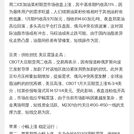
周二ICE加油菜籽期货市场收盘上涨，其中基准期约收高1.1%，因
为最终用户的需求旺盛，人们猜测油菜籽价格相对于其他油籽依
然低廉。1月期约收高9.70加元，报收894.60加元/吨。夜盘郑菜油
高位回落，多头高位平仓打压盘面。俄乌冲突在填波澜，这对国
际油脂市场或有冲击，马棕油或有止跌可能。由于国内油脂差异
化走势凸显，油脂间价差有望修复。短线操作为宜。
豆类：供给担忧 美豆震荡走高；
CBOT大豆期货周二收高，交易商表示，因有报道称俄罗斯向波
兰发射导弹，加剧了对该地区政治紧张局势加剧的担忧。此外美
豆10月压榨量如期增加，提振需求。俄乌冲突再度发酵，全球油
脂油料的担忧再燃，美豆高涨。CBOT 1月大豆期货上涨16-3/4美
分，结算价报每蒲式耳14.57-1/4美元。受此影响，夜盘连粕低开高
走，市场在低位窄幅震荡，由于当前市场影响因素越发复杂，资
金离场明显，短线资金活跃。M2301合约关注4100-4150一线的支
撑力度。短线交易为宜。
苹果：小幅上涨 稳定运行；
周二，苹果期货小幅上涨。主力合约AP2301宽幅震荡，收8168，