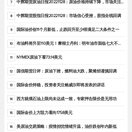
中辉期货原油日报20221128：原油价格持续下降，市场关注OPEC+新一轮产能政策
7
中辉期货股指日报20221128：市场信心受挫，股指全线回调
8
国际油价创11个月新低，止跌回升至少得满足二大条件之一
9
布油料将升至110美元！摩根士丹利：明年油市面临七大不确定性
10
NYMEX原油下看73.14美元
11
国信期货日评：原油下挫，燃料油大跌，聚烯烃谨慎回调
12
国际金价持稳，投资者关注鲍威尔即将发表的讲话
13
西方就俄石油上限尚未达成一致，专家抨击限价是无用功
14
国际金价上方阻力看向1758美元
15
美原油交易策略：疫情担忧情绪升温，油价跌创年内新低
16