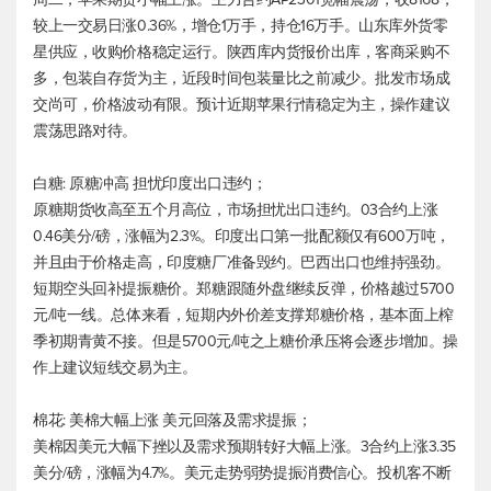
较上一交易日涨0.36%，增仓1万手，持仓16万手。山东库外货零
星供应，收购价格稳定运行。陕西库内货报价出库，客商采购不
多，包装自存货为主，近段时间包装量比之前减少。批发市场成
交尚可，价格波动有限。预计近期苹果行情稳定为主，操作建议
震荡思路对待。
白糖: 原糖冲高 担忧印度出口违约；
原糖期货收高至五个月高位，市场担忧出口违约。03合约上涨
0.46美分/磅，涨幅为2.3%。印度出口第一批配额仅有600万吨，
并且由于价格走高，印度糖厂准备毁约。巴西出口也维持强劲。
短期空头回补提振糖价。郑糖跟随外盘继续反弹，价格越过5700
元/吨一线。总体来看，短期内外价差支撑郑糖价格，基本面上榨
季初期青黄不接。但是5700元/吨之上糖价承压将会逐步增加。操
作上建议短线交易为主。
棉花: 美棉大幅上涨 美元回落及需求提振；
美棉因美元大幅下挫以及需求预期转好大幅上涨。3合约上涨3.35
美分/磅，涨幅为4.7%。美元走势弱势提振消费信心。投机客不断