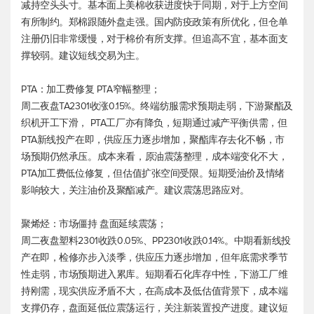
减持空头头寸。基本面上美棉收获进度快于同期，对于上方空间
有所制约。郑棉跟随外盘走强。国内防疫政策有所优化，但仓单
注册仍旧非常缓慢，对于棉价有所支撑。但追高不宜，基本面支
撑较弱。建议短线交易为主。
PTA：加工费修复 PTA窄幅整理；
周二夜盘TA2301收涨0.15%。终端纺服需求预期走弱，下游聚酯及
织机开工下滑， PTA工厂亦有降负，短期通过减产平衡供需，但
PTA新线投产在即，供应压力逐步增加，聚酯库存去化不畅，市
场预期仍然承压。成本来看，原油震荡整理，成本端变化不大，
PTA加工费低位修复，但估值扩张空间受限。短期受油价及情绪
影响较大，关注油价及聚酯减产。建议震荡思路应对。
聚烯烃：市场僵持 盘面延续震荡；
周二夜盘塑料2301收跌0.05%、PP2301收跌0.14%。中期看新线投
产在即，检修亦步入淡季，供应压力逐步增加，但年底需求季节
性走弱，市场预期进入累库。短期看石化库存中性，下游工厂维
持刚需，现实供应矛盾不大，在高成本及低估值背景下，成本端
支撑仍存，盘面延低位震荡运行，关注新装置投产进度。建议短