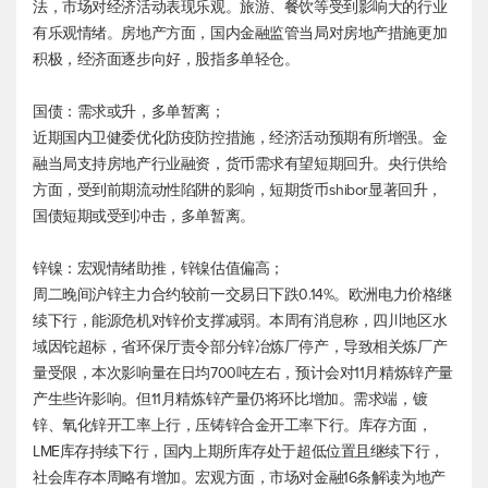
法，市场对经济活动表现乐观。旅游、餐饮等受到影响大的行业
有乐观情绪。房地产方面，国内金融监管当局对房地产措施更加
积极，经济面逐步向好，股指多单轻仓。
国债：需求或升，多单暂离；
近期国内卫健委优化防疫防控措施，经济活动预期有所增强。金
融当局支持房地产行业融资，货币需求有望短期回升。央行供给
方面，受到前期流动性陷阱的影响，短期货币shibor显著回升，
国债短期或受到冲击，多单暂离。
锌镍：宏观情绪助推，锌镍估值偏高；
周二晚间沪锌主力合约较前一交易日下跌0.14%。欧洲电力价格继
续下行，能源危机对锌价支撑减弱。本周有消息称，四川地区水
域因铊超标，省环保厅责令部分锌冶炼厂停产，导致相关炼厂产
量受限，本次影响量在日均700吨左右，预计会对11月精炼锌产量
产生些许影响。但11月精炼锌产量仍将环比增加。需求端，镀
锌、氧化锌开工率上行，压铸锌合金开工率下行。库存方面，
LME库存持续下行，国内上期所库存处于超低位置且继续下行，
社会库存本周略有增加。宏观方面，市场对金融16条解读为地产