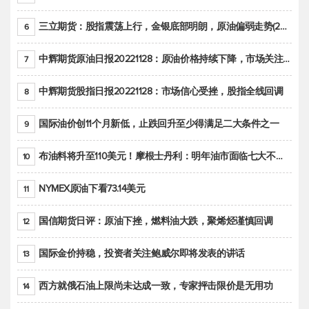
三立期货：股指震荡上行，金银底部明朗，原油偏弱走势(20221128收评)
6
中辉期货原油日报20221128：原油价格持续下降，市场关注OPEC+新一轮产能政策
7
中辉期货股指日报20221128：市场信心受挫，股指全线回调
8
国际油价创11个月新低，止跌回升至少得满足二大条件之一
9
布油料将升至110美元！摩根士丹利：明年油市面临七大不确定性
10
NYMEX原油下看73.14美元
11
国信期货日评：原油下挫，燃料油大跌，聚烯烃谨慎回调
12
国际金价持稳，投资者关注鲍威尔即将发表的讲话
13
西方就俄石油上限尚未达成一致，专家抨击限价是无用功
14