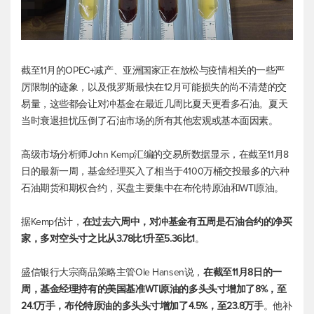
截至11月的OPEC+减产、亚洲国家正在放松与疫情相关的一些严
厉限制的迹象，以及俄罗斯最快在12月可能损失的尚不清楚的交
易量，这些都会让对冲基金在最近几周比夏天更看多石油。夏天
当时衰退担忧压倒了石油市场的所有其他宏观或基本面因素。
高级市场分析师John Kemp汇编的交易所数据显示，在截至11月8
日的最新一周，基金经理买入了相当于4100万桶交投最多的六种
石油期货和期权合约，买盘主要集中在
布伦特原油
和WTI原油。
据Kemp估计，
在过去六周中，对冲基金有五周是石油合约的净买
家，多对空头寸之比从3.78比1升至5.36比1
。
盛信银行大宗商品策略主管Ole Hansen说，
在截至11月8日的一
周，基金经理持有的美国基准WTI原油的多头头寸增加了8%，至
24.1万手，
布伦特原油
的多头头寸增加了4.5%，至23.8万手
。他补