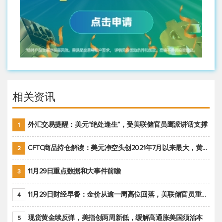
相关资讯
外汇交易提醒：美元“绝处逢生”，受美联储官员鹰派讲话支撑
1
CFTC商品持仓解读：美元净空头创2021年7月以来最大，黄金期货投机性净多头头寸减少
2
11月29日重点数据和大事件前瞻
3
11月29日财经早餐：金价从逾一周高位回落，美联储官员重申鹰派立场推动美元回升
4
现货黄金续反弹，美指创两周新低，缓解高通胀美国须治本
5