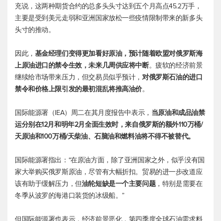
充说，这两种期货合约的总多头头寸达到五个月高点45.2万手，
主要是受到美元走弱和亚洲国家放松一些疫情限制带来的新多头
头寸的推动。
因此，
基金经理们变得更加看好原油，预计随着欧盟对俄罗斯海
上原油进口的禁令生效，未来几周供应将中断
。疲软的经济前景
继续给市场带来压力，但交易员似乎预计，
对俄罗斯石油的进口
禁令和价格上限引发的最初混乱将推高油价
。
国际能源署（IEA）周二在其月度报告中表示，
当原油和成品油禁
运分别在12月和明年2月全面生效时，来自俄罗斯的额外110万桶/
天原油和100万桶/天柴油、石脑油和燃料油将不得不被替代。
国际能源署指出：“在原油方面，除了亚洲国家之外，似乎没有国
家大举购买俄罗斯原油，尽管有大幅折扣。贸易的进一步改道应
该有助于缓解压力，但
油轮短缺是一个主要问题
，特别是需要在
冬季从波罗的海港口装货的冰级船。”
但国际能源署也表示，经济前景恶化，第四季度全球石油需求料