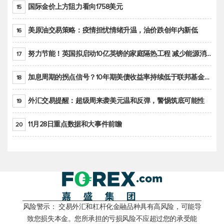
国际金价上方阻力看向1758美元
15
美原油交易策略：疫情担忧情绪升温，油价跌创年内新低
16
努力节能！英国拟启动10亿英镑的家庭隔热工程 减少能源消耗
17
加息周期的拐点信号？10年期美债收益率持续低于联邦基金利率目标区间
18
外汇交易提醒：超级周来袭美元温和反弹，警惕筑底可能性
19
11月28日重点数据和大事件前瞻
20
风险警示： 交易外汇和杠杆化金融品种具有高风险，可能导
致您损失本金。您所承担的亏损风险不应超过您的承受能