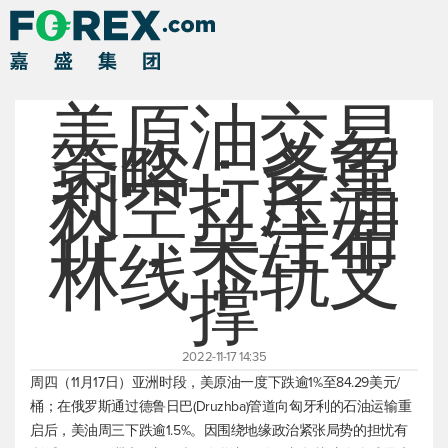
美原油交易
策略：多重
利空打压油
价，关注布
林线下轨支
撑
2022-11-17 14:35
周四（11月17日）亚洲时段，
美原油
一度下跌逾1%至84.29美元/
桶；在俄罗斯通过德鲁日巴(Druzhba)管道向匈牙利的石油运输重
启后，美油周三下跌逾1.5%。因围绕地缘政治紧张局势的担忧有