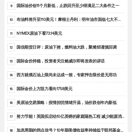
国际油价创11个月新低，止跌回升至少得满足二大条件之一
9
布油料将升至110美元！摩根士丹利：明年油市面临七大不确定性
10
NYMEX原油下看73.14美元
11
国信期货日评：原油下挫，燃料油大跌，聚烯烃谨慎回调
12
国际金价持稳，投资者关注鲍威尔即将发表的讲话
13
西方就俄石油上限尚未达成一致，专家抨击限价是无用功
14
国际金价上方阻力看向1758美元
15
美原油交易策略：疫情担忧情绪升温，油价跌创年内新低
16
努力节能！英国拟启动10亿英镑的家庭隔热工程 减少能源消耗
17
加息周期的拐点信号？10年期美债收益率持续低于联邦基金利率目标区间
18