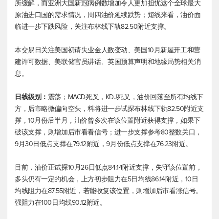
所缓解，而亚洲大国新冠病例数增加令人更加担忧这个全球最大
原油进口国的需求情况，周四油价延续跌势；短线来看，油价面
临进一步下跌风险，关注布林线下轨82.50附近支撑。
本交易日关注美国初请失业金人数变动、美国10月新屋开工和营
建许可数据、美联储官员讲话、英国预算声明和地缘局势相关消
息。
日线级别：
震荡；MACD死叉，KDJ死叉，油价回落至所有均线下
方，后市略微偏向空头，料将进一步试探布林线下轨82.50附近支
撑，10月份后半月，油价曾多次在该位置附近获得支撑，如果下
破该支撑，则增加后市看看信号；进一步支撑参考80整数关口，
9月30日低点支撑在79.12附近，9月份低点支撑在76.23附近。
目前，油价正试探10月26日低点84.14附近支撑，失守该位置前，
多头仍有一定的机会，上方初步阻力在5日均线86.14附近，10日
均线阻力在87.55附近，若能收复该位置，则增加后市看涨信号。
强阻力在100日均线90.12附近。