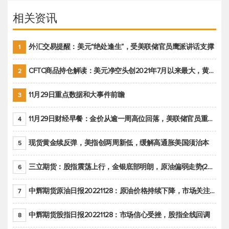
相关资讯
外汇交易提醒：美元“绝处逢生”，受美联储官员鹰派讲话支撑
1
CFTC商品持仓解读：美元净空头创2021年7月以来最大，黄金期货投机性净多头头寸减少
2
11月29日重点数据和大事件前瞻
3
11月29日财经早餐：金价从逾一周高位回落，美联储官员重申鹰派立场推动美元回升
4
现货黄金续反弹，美指创两周新低，缓解高通胀美国须治本
5
三立期货：股指震荡上行，金银底部明朗，原油偏弱走势(20221128收评)
6
中辉期货原油日报20221128：原油价格持续下降，市场关注OPEC+新一轮产能政策
7
中辉期货股指日报20221128：市场信心受挫，股指全线回调
8