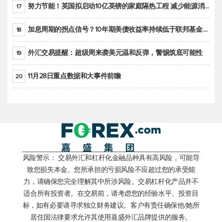
努力节能！英国拟启动10亿英镑的家庭隔热工程 减少能源消耗
17
加息周期的拐点信号？10年期美债收益率持续低于联邦基金利率目标区间
18
外汇交易提醒：超级周来袭美元温和反弹，警惕筑底可能性
19
11月28日重点数据和大事件前瞻
20
风险警示： 交易外汇和杠杆化金融品种具有高风险，可能导
致您损失本金。您所承担的亏损风险不应超过您的承受能
力，请确保您完全理解其中所涉风险。交易杠杆化产品并不
适合所有投资者。在交易前，请考虑您的经验水平、投资目
标，如有必要请寻求独立财务建议。客户有责任确保他/她所
居住国法律要求允许其使用嘉盛外汇品牌提供的服务。