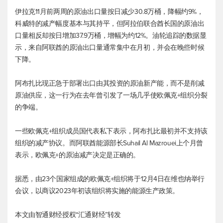
伊拉克11月前两周的原油出口量按日减少30.8万桶，降幅约9%，
科威特的减产幅度基本与其持平，但阿拉伯联合酋长国的原油出
口量相反却按日增加37.9万桶，增幅为约12%。油轮追踪的数据显
示，来自阿联酋的原油出口量通常集中在月初，并会在晚些时候
下降。
阿布扎比现正急于部署出口由其投资的原油新产能，而不是削减
原油供应，这一行为在去年曾引发了一场几乎使欧佩克+组织分裂
的争端。
一些欧佩克+组织成员国代表私下表示，阿布扎比最初并不支持该
组织的减产协议。而阿联酋能源部长Suhail Al Mazrouei上个月曾
表示，欧佩克+的原油减产决定是正确的。
据悉，由23个国家组成的欧佩克+组织将于12月4日在维也纳举行
会议，以商议2023年初该组织将实施的能源生产政策。
本文由智通财经授权“汇通财经”转发