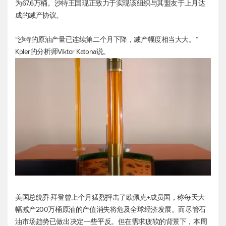
为67.6万桶。沙特王国现正致力于实现该组织与其盟友于上月达
成的减产协议。
“沙特的原油产量已连续第二个月下降，减产幅度相当大大。”
Kpler的分析师Viktor Katona说。
美国总统乔·拜登曾上个月猛烈抨击了欧佩克+成员国，称每天大
幅减产200万桶原油的产值消失将危及全球经济发展。而尽管石
油市场趋势已做出决定一些平反。但在需求疲软的背景下，本周