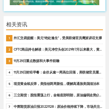
相关资讯
外汇交易提醒：美元“绝处逢生”，受美联储官员鹰派讲话支撑
1
CFTC商品持仓解读：美元净空头创2021年7月以来最大，黄金期货投机性净多头头寸减少
2
11月29日重点数据和大事件前瞻
3
11月29日财经早餐：金价从逾一周高位回落，美联储官员重申鹰派立场推动美元回升
4
现货黄金续反弹，美指创两周新低，缓解高通胀美国须治本
5
三立期货：股指震荡上行，金银底部明朗，原油偏弱走势(20221128收评)
6
中辉期货原油日报20221128：原油价格持续下降，市场关注OPEC+新一轮产能政策
7