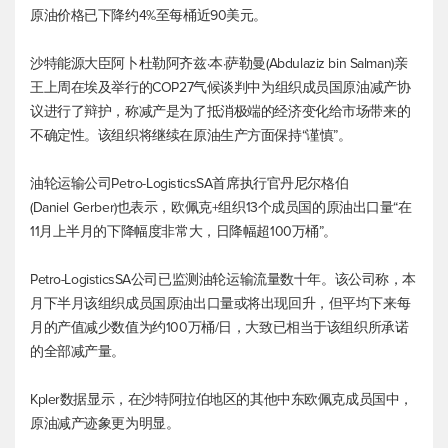
原油价格已下降约4%至每桶近90美元。
沙特能源大臣阿卜杜勒阿齐兹·本·萨勒曼(Abdulaziz bin Salman)亲
王上周在埃及举行的COP27气候谈判中为组织成员国原油减产协
议进行了辩护，称减产是为了抵消极端的经济变化给市场带来的
不确定性。该组织将继续在原油生产方面保持“谨慎”。
油轮运输公司Petro-LogisticsSA首席执行官丹尼尔格伯
(Daniel Gerber)也表示，欧佩克+组织13个成员国的原油出口量“在
11月上半月的下降幅度非常大，日降幅超100万桶”。
Petro-LogisticsSA公司已监测油轮运输流量数十年。该公司称，本
月下半月该组织成员国原油出口量或将出现回升，但平均下来每
月的产值减少数值为约100万桶/日，大致已相当于该组织所承诺
的全部减产量。
Kpler数据显示，在沙特阿拉伯地区的其他中东欧佩克成员国中，
原油减产迹象更为明显。