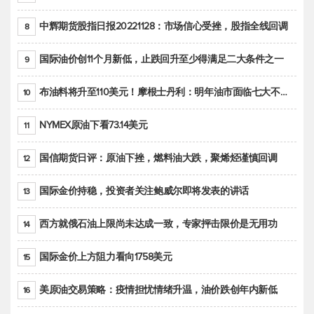
中辉期货股指日报20221128：市场信心受挫，股指全线回调
8
国际油价创11个月新低，止跌回升至少得满足二大条件之一
9
布油料将升至110美元！摩根士丹利：明年油市面临七大不确定性
10
NYMEX原油下看73.14美元
11
国信期货日评：原油下挫，燃料油大跌，聚烯烃谨慎回调
12
国际金价持稳，投资者关注鲍威尔即将发表的讲话
13
西方就俄石油上限尚未达成一致，专家抨击限价是无用功
14
国际金价上方阻力看向1758美元
15
美原油交易策略：疫情担忧情绪升温，油价跌创年内新低
16