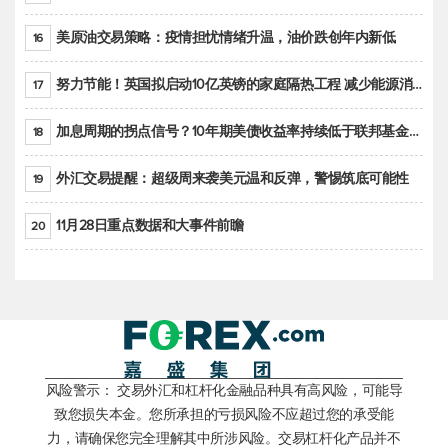
美原油交易策略：疫情担忧情绪升温，油价跌创年内新低
16
努力节能！英国拟启动10亿英镑的家庭隔热工程 减少能源消耗
17
加息周期的拐点信号？10年期美债收益率持续低于联邦基金利率目标区间
18
外汇交易提醒：超级周来袭美元温和反弹，警惕筑底可能性
19
11月28日重点数据和大事件前瞻
20
风险警示： 交易外汇和杠杆化金融品种具有高风险，可能导
致您损失本金。您所承担的亏损风险不应超过您的承受能
力，请确保您完全理解其中所涉风险。交易杠杆化产品并不