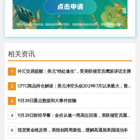
相关资讯
外汇交易提醒：美元“绝处逢生”，受美联储官员鹰派讲话支撑
1
CFTC商品持仓解读：美元净空头创2021年7月以来最大，黄金期货投机性净多头头寸减少
2
11月29日重点数据和大事件前瞻
3
11月29日财经早餐：金价从逾一周高位回落，美联储官员重申鹰派立场推动美元回升
4
现货黄金续反弹，美指创两周新低，缓解高通胀美国须治本
5