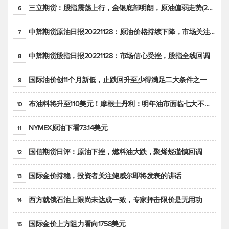
三立期货：股指震荡上行，金银底部明朗，原油偏弱走势(20221128收评)
6
中辉期货原油日报20221128：原油价格持续下降，市场关注OPEC+新一轮产能政策
7
中辉期货股指日报20221128：市场信心受挫，股指全线回调
8
国际油价创11个月新低，止跌回升至少得满足二大条件之一
9
布油料将升至110美元！摩根士丹利：明年油市面临七大不确定性
10
NYMEX原油下看73.14美元
11
国信期货日评：原油下挫，燃料油大跌，聚烯烃谨慎回调
12
国际金价持稳，投资者关注鲍威尔即将发表的讲话
13
西方就俄石油上限尚未达成一致，专家抨击限价是无用功
14
国际金价上方阻力看向1758美元
15